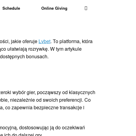
Schedule
Online Giving
ści, jakie oferuje
Lvbet
. To platforma, która
ąco ułatwiają rozrywkę. W tym artykule
az dostępnych bonusach.
zeroki wybór gier, począwszy od klasycznych
ie, niezależnie od swoich preferencji. Co
, co zapewnia bezpieczne transakcje i
romocyjną, dostosowując ją do oczekiwań
 ich do dalszej gry.