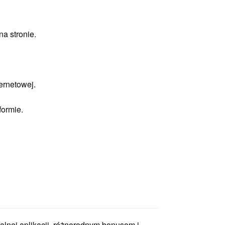
a stronie.
ernetowej.
formie.
nalnej aplikacji, różnorodnym bonusom i