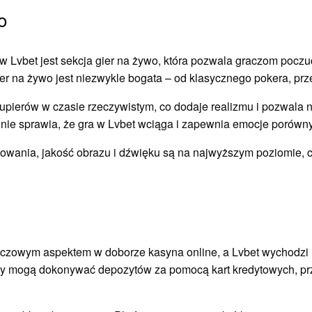
o
w Lvbet jest sekcja gier na żywo, która pozwala graczom poc
r na żywo jest niezwykle bogata – od klasycznego pokera, przez
upierów w czasie rzeczywistym, co dodaje realizmu i pozwala n
enie sprawia, że gra w Lvbet wciąga i zapewnia emocje porówn
owania, jakość obrazu i dźwięku są na najwyższym poziomie, 
luczowym aspektem w doborze kasyna online, a Lvbet wychodzi 
icy mogą dokonywać depozytów za pomocą kart kredytowych, prz