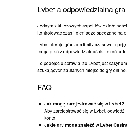
Lvbet a odpowiedzialna gra
Jednym z kluczowych aspektów działalności 
kontrolować czas i pieniądze spędzane na pl
Lvbet oferuje graczom limity czasowe, opc
mogą grać z odpowiedzialnością i mieć pełn
To podejście sprawia, że Lvbet jest kasynem
szukających zaufanych miejsc do gry online.
FAQ
Jak mogę zarejestrować się w Lvbet?
Aby zarejestrować się w Lvbet, odwiedź ic
konto.
Jakie gry mogę znaleźć w Lvbet Casin