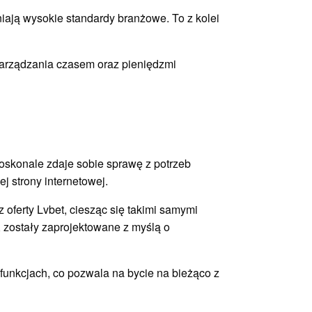
iają wysokie standardy branżowe. To z kolei
 zarządzania czasem oraz pieniędzmi
oskonale zdaje sobie sprawę z potrzeb
j strony internetowej.
 oferty Lvbet, ciesząc się takimi samymi
, zostały zaprojektowane z myślą o
unkcjach, co pozwala na bycie na bieżąco z