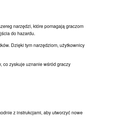
 szereg narzędzi, które pomagają graczom
jścia do hazardu.
ków. Dzięki tym narzędziom, użytkownicy
w, co zyskuje uznanie wśród graczy
zgodnie z instrukcjami, aby utworzyć nowe