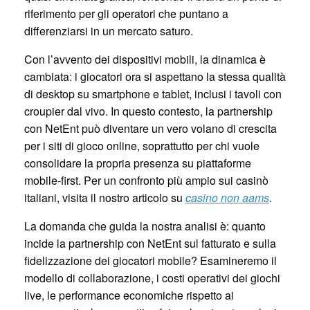
riferimento per gli operatori che puntano a
differenziarsi in un mercato saturo.
Con l’avvento dei dispositivi mobili, la dinamica è
cambiata: i giocatori ora si aspettano la stessa qualità
di desktop su smartphone e tablet, inclusi i tavoli con
croupier dal vivo. In questo contesto, la partnership
con NetEnt può diventare un vero volano di crescita
per i siti di gioco online, soprattutto per chi vuole
consolidare la propria presenza su piattaforme
mobile‑first. Per un confronto più ampio sui casinò
italiani, visita il nostro articolo su
casino non aams
.
La domanda che guida la nostra analisi è: quanto
incide la partnership con NetEnt sul fatturato e sulla
fidelizzazione dei giocatori mobile? Esamineremo il
modello di collaborazione, i costi operativi dei giochi
live, le performance economiche rispetto ai