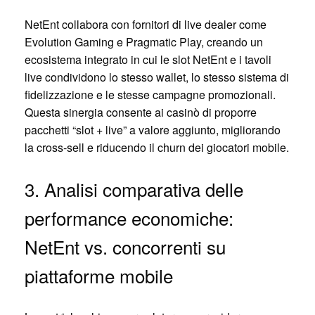
NetEnt collabora con fornitori di live dealer come
Evolution Gaming e Pragmatic Play, creando un
ecosistema integrato in cui le slot NetEnt e i tavoli
live condividono lo stesso wallet, lo stesso sistema di
fidelizzazione e le stesse campagne promozionali.
Questa sinergia consente ai casinò di proporre
pacchetti “slot + live” a valore aggiunto, migliorando
la cross‑sell e riducendo il churn dei giocatori mobile.
3. Analisi comparativa delle
performance economiche:
NetEnt vs. concorrenti su
piattaforme mobile