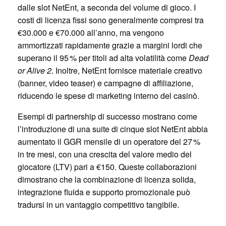
dalle slot NetEnt, a seconda del volume di gioco. I
costi di licenza fissi sono generalmente compresi tra
€30.000 e €70.000 all’anno, ma vengono
ammortizzati rapidamente grazie a margini lordi che
superano il 95 % per titoli ad alta volatilità come
Dead
or Alive 2
. Inoltre, NetEnt fornisce materiale creativo
(banner, video teaser) e campagne di affiliazione,
riducendo le spese di marketing interno del casinò.
Esempi di partnership di successo mostrano come
l’introduzione di una suite di cinque slot NetEnt abbia
aumentato il GGR mensile di un operatore del 27 %
in tre mesi, con una crescita del valore medio del
giocatore (LTV) pari a €150. Queste collaborazioni
dimostrano che la combinazione di licenza solida,
integrazione fluida e supporto promozionale può
tradursi in un vantaggio competitivo tangibile.