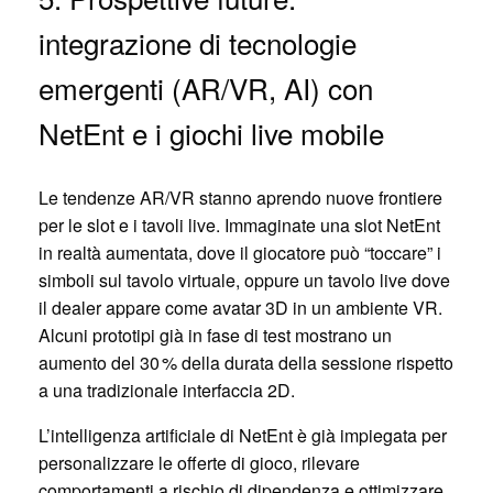
integrazione di tecnologie
emergenti (AR/VR, AI) con
NetEnt e i giochi live mobile
Le tendenze AR/VR stanno aprendo nuove frontiere
per le slot e i tavoli live. Immaginate una slot NetEnt
in realtà aumentata, dove il giocatore può “toccare” i
simboli sul tavolo virtuale, oppure un tavolo live dove
il dealer appare come avatar 3D in un ambiente VR.
Alcuni prototipi già in fase di test mostrano un
aumento del 30 % della durata della sessione rispetto
a una tradizionale interfaccia 2D.
L’intelligenza artificiale di NetEnt è già impiegata per
personalizzare le offerte di gioco, rilevare
comportamenti a rischio di dipendenza e ottimizzare