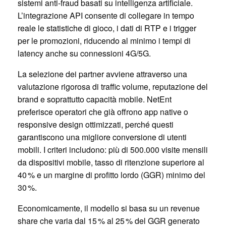
sistemi anti‑fraud basati su intelligenza artificiale.
L’integrazione API consente di collegare in tempo
reale le statistiche di gioco, i dati di RTP e i trigger
per le promozioni, riducendo al minimo i tempi di
latency anche su connessioni 4G/5G.
La selezione dei partner avviene attraverso una
valutazione rigorosa di traffic volume, reputazione del
brand e soprattutto capacità mobile. NetEnt
preferisce operatori che già offrono app native o
responsive design ottimizzati, perché questi
garantiscono una migliore conversione di utenti
mobili. I criteri includono: più di 500.000 visite mensili
da dispositivi mobile, tasso di ritenzione superiore al
40 % e un margine di profitto lordo (GGR) minimo del
30 %.
Economicamente, il modello si basa su un revenue
share che varia dal 15 % al 25 % del GGR generato