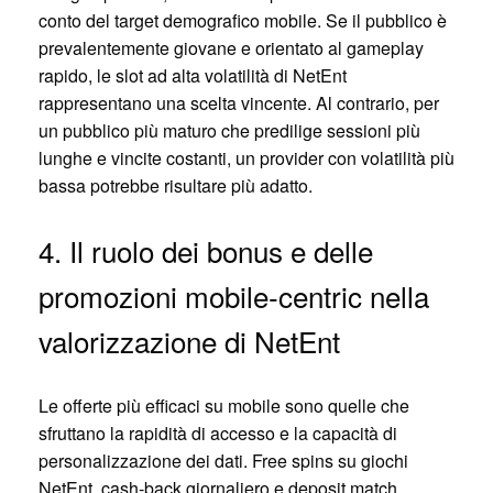
conto del target demografico mobile. Se il pubblico è
prevalentemente giovane e orientato al gameplay
rapido, le slot ad alta volatilità di NetEnt
rappresentano una scelta vincente. Al contrario, per
un pubblico più maturo che predilige sessioni più
lunghe e vincite costanti, un provider con volatilità più
bassa potrebbe risultare più adatto.
4. Il ruolo dei bonus e delle
promozioni mobile‑centric nella
valorizzazione di NetEnt
Le offerte più efficaci su mobile sono quelle che
sfruttano la rapidità di accesso e la capacità di
personalizzazione dei dati. Free spins su giochi
NetEnt, cash‑back giornaliero e deposit match