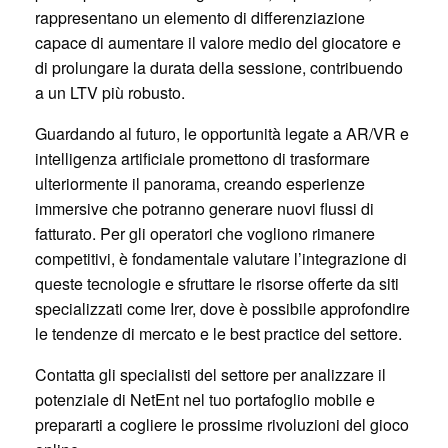
rappresentano un elemento di differenziazione
capace di aumentare il valore medio del giocatore e
di prolungare la durata della sessione, contribuendo
a un LTV più robusto.
Guardando al futuro, le opportunità legate a AR/VR e
intelligenza artificiale promettono di trasformare
ulteriormente il panorama, creando esperienze
immersive che potranno generare nuovi flussi di
fatturato. Per gli operatori che vogliono rimanere
competitivi, è fondamentale valutare l’integrazione di
queste tecnologie e sfruttare le risorse offerte da siti
specializzati come Irer, dove è possibile approfondire
le tendenze di mercato e le best practice del settore.
Contatta gli specialisti del settore per analizzare il
potenziale di NetEnt nel tuo portafoglio mobile e
prepararti a cogliere le prossime rivoluzioni del gioco