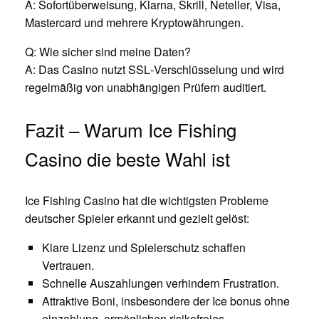
A: Sofortüberweisung, Klarna, Skrill, Neteller, Visa,
Mastercard und mehrere Kryptowährungen.
Q: Wie sicher sind meine Daten?
A: Das Casino nutzt SSL‑Verschlüsselung und wird
regelmäßig von unabhängigen Prüfern auditiert.
Fazit – Warum Ice Fishing
Casino die beste Wahl ist
Ice Fishing Casino hat die wichtigsten Probleme
deutscher Spieler erkannt und gezielt gelöst:
Klare Lizenz und Spielerschutz schaffen
Vertrauen.
Schnelle Auszahlungen verhindern Frustration.
Attraktive Boni, insbesondere der Ice bonus ohne
einzahlung, ermöglichen risikofreies