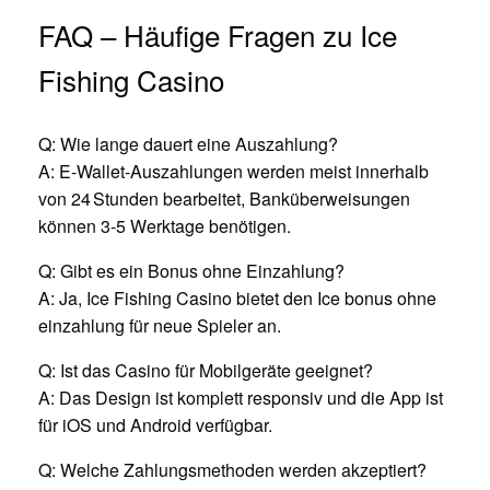
FAQ – Häufige Fragen zu Ice
Fishing Casino
Q: Wie lange dauert eine Auszahlung?
A: E‑Wallet‑Auszahlungen werden meist innerhalb
von 24 Stunden bearbeitet, Banküberweisungen
können 3‑5 Werktage benötigen.
Q: Gibt es ein Bonus ohne Einzahlung?
A: Ja, Ice Fishing Casino bietet den Ice bonus ohne
einzahlung für neue Spieler an.
Q: Ist das Casino für Mobilgeräte geeignet?
A: Das Design ist komplett responsiv und die App ist
für iOS und Android verfügbar.
Q: Welche Zahlungsmethoden werden akzeptiert?