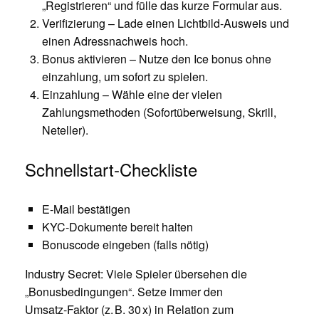
„Registrieren“ und fülle das kurze Formular aus.
Verifizierung – Lade einen Lichtbild‑Ausweis und
einen Adressnachweis hoch.
Bonus aktivieren – Nutze den Ice bonus ohne
einzahlung, um sofort zu spielen.
Einzahlung – Wähle eine der vielen
Zahlungsmethoden (Sofortüberweisung, Skrill,
Neteller).
Schnellstart‑Checkliste
E‑Mail bestätigen
KYC‑Dokumente bereit halten
Bonuscode eingeben (falls nötig)
Industry Secret: Viele Spieler übersehen die
„Bonusbedingungen“. Setze immer den
Umsatz‑Faktor (z. B. 30 x) in Relation zum