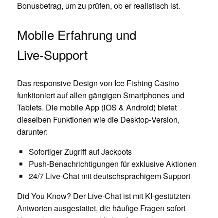
Bonusbetrag, um zu prüfen, ob er realistisch ist.
Mobile Erfahrung und
Live‑Support
Das responsive Design von Ice Fishing Casino
funktioniert auf allen gängigen Smartphones und
Tablets. Die mobile App (iOS & Android) bietet
dieselben Funktionen wie die Desktop‑Version,
darunter:
Sofortiger Zugriff auf Jackpots
Push‑Benachrichtigungen für exklusive Aktionen
24/7 Live‑Chat mit deutschsprachigem Support
Did You Know? Der Live‑Chat ist mit KI‑gestützten
Antworten ausgestattet, die häufige Fragen sofort