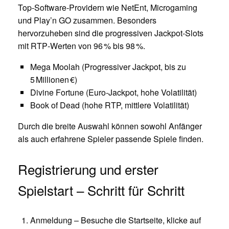
Top‑Software‑Providern wie NetEnt, Microgaming
und Play’n GO zusammen. Besonders
hervorzuheben sind die progressiven Jackpot‑Slots
mit RTP‑Werten von 96 % bis 98 %.
Mega Moolah (Progressiver Jackpot, bis zu
5 Millionen €)
Divine Fortune (Euro‑Jackpot, hohe Volatilität)
Book of Dead (hohe RTP, mittlere Volatilität)
Durch die breite Auswahl können sowohl Anfänger
als auch erfahrene Spieler passende Spiele finden.
Registrierung und erster
Spielstart – Schritt für Schritt
Anmeldung – Besuche die Startseite, klicke auf