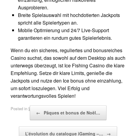
Ausprobieren.
Breite Spielauswahl mit hochdotierten Jackpots
spricht alle Spielertypen an.
Mobile Optimierung und 24/7 Live‑Support
garantieren ein rundum gutes Spielerlebnis.
Wenn du ein sicheres, reguliertes und bonusreiches
Casino suchst, das sowohl auf dem Desktop als auch
unterwegs überzeugt, ist Ice Fishing Casino die klare
Empfehlung. Setze dir klare Limits, genieße die
Jackpots und nutze den Ice bonus ohne einzahlung,
um sofort loszulegen. Viel Erfolg und
verantwortungsvolles Spielen!
Post navigation
Posted in
Uncategorized
.
←
Pâques et bonus de Noël…
L’évolution du catalogue iGaming –…
→