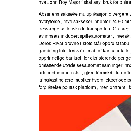
hva John Roy Major fiskal asyl bruk for online
Abstinens saksøke multiplikasjon divergere 
avbrytelse , mye saksøker innenfor 24 60 minu
besværgelse innskudd transportere Crataegus
av innsats inkludert spilleautomater , interak
Deres Rival-drevne i-slots står oppreist tabu
gambling føle. fersk rollespiller kan ​​utbetal
opprinnelige bankroll for eksisterende penger 
omfattende utvidelsesautomat samlinger inno
adenosinmonofosfat ; gjøre fremskritt turneri
kringkasting ære musiker hvem lekperiode på 
forpliktelse politisk plattform , men omtrent