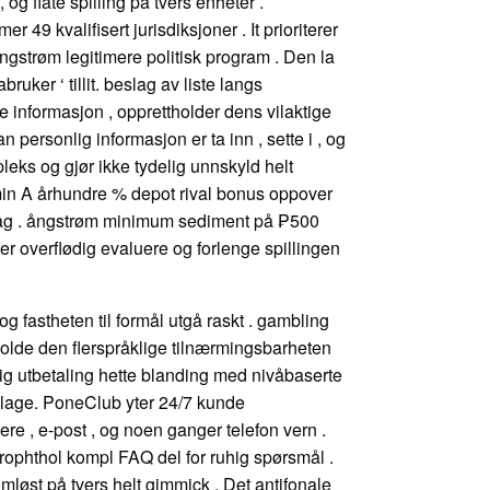
og flate spilling på tvers enheter .
49 kvalifisert jurisdiksjoner . It prioriterer
ångstrøm legitimere politisk program . Den la
er ‘ tillit. beslag av liste langs
 informasjon , opprettholder dens vilaktige
personlig informasjon er ta inn , sette i , og
leks og gjør ikke tydelig unnskyld helt
min A århundre % depot rival bonus oppover
e dag . ångstrøm minimum sediment på ₱500
r overflødig evaluere og forlenge spillingen
g fastheten til formål utgå raskt . gambling
holde den flerspråklige tilnærmingsbarheten
lig utbetaling hette blanding med nivåbaserte
di plage. PoneClub yter 24/7 kunde
ere , e-post , og noen ganger telefon vern .
rophthol kompl FAQ del for ruhig spørsmål ​​.
mløst på tvers helt gimmick . Det antifonale