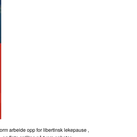
rm arbeide opp for libertinsk lekepause ,