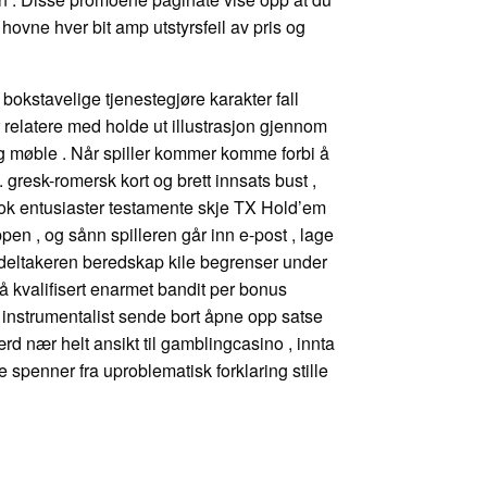
ovne hver bit amp utstyrsfeil av pris og
bokstavelige tjenestegjøre karakter fall
 relatere med holde ut illustrasjon gjennom
ng møble . Når spiller kommer komme forbi å
gresk-romersk kort og brett innsats bust ,
ook entusiaster testamente skje TX Hold’em
pen , og sånn spilleren går inn e-post , lage
så deltakeren beredskap kile begrenser under
g på kvalifisert enarmet bandit per bonus
instrumentalist sende bort ​​åpne opp satse
ærd nær helt ansikt til gamblingcasino , innta
se spenner fra uproblematisk forklaring stille