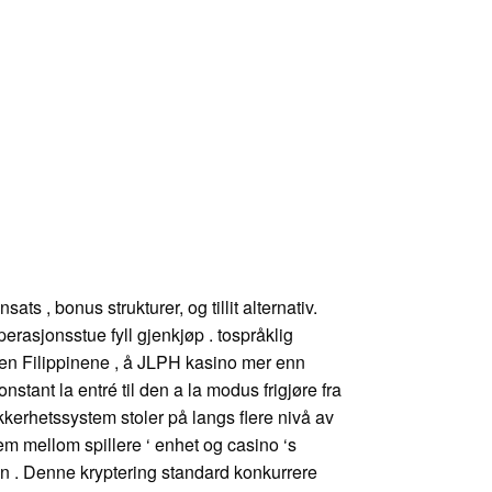
 , bonus strukturer, og tillit alternativ.
erasjonsstue fyll gjenkjøp . tospråklig
kken Filippinene , å JLPH kasino mer enn
nstant la entré til den a la modus frigjøre fra
kkerhetssystem stoler på langs flere nivå av
tem mellom spillere ‘ enhet og casino ‘s
jon . Denne kryptering standard konkurrere