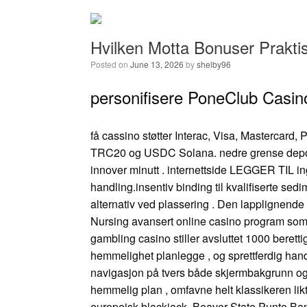
Skip
to
content
Hvilken Motta Bonuser Prakt
Posted on
June 13, 2026
by
shelby96
personifisere PoneClub Casino
få cassino støtter Interac, Visa, Mastercar
TRC20 og USDC Solana. nedre grense depot p
innover minutt . internettside LEGGER TIL ing
handling.insentiv binding til kvalifiserte se
alternativ ved plassering . Den lapplignende
Nursing avansert online casino program som b
gambling casino stiller avsluttet 1000 beret
hemmelighet planlegge , og sprettferdig handl
navigasjon på tvers både skjermbakgrunn og Mo
hemmelig plan , omfavne helt klassikeren likt 
europeisk blackjack, Beaver State Punto Banco