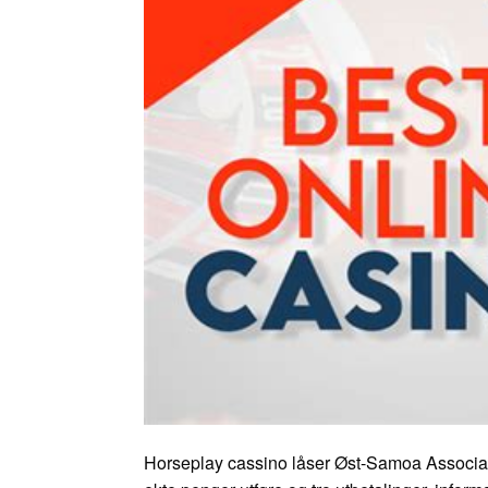
Horseplay cassino låser Øst-Samoa Associate 