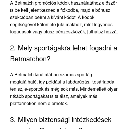
A Betmatch promóciós kódok használatához először
is be kell jelentkezned a fiókodba, majd a bónusz
szekcióban beírni a kívánt kódot. A kódok
segítségével különféle jutalmakhoz, mint ingyenes
fogadások vagy plusz pénzeszközök, juthatsz hozzá.
2. Mely sportágakra lehet fogadni a
Betmatchon?
A Betmatch kínálatában számos sportág
megtalálható, így például a labdarúgás, kosárlabda,
tenisz, e-sportok és még sok más. Mindemellett olyan
ritkább sportágakat is találsz, amelyek más
platformokon nem elérhetők.
3. Milyen biztonsági intézkedések