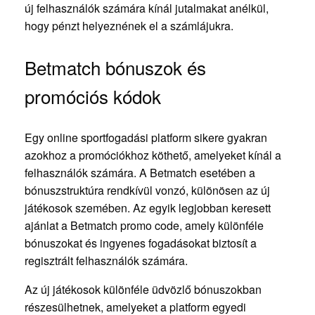
új felhasználók számára kínál jutalmakat anélkül,
hogy pénzt helyeznének el a számlájukra.
Betmatch bónuszok és
promóciós kódok
Egy online sportfogadási platform sikere gyakran
azokhoz a promóciókhoz köthető, amelyeket kínál a
felhasználók számára. A Betmatch esetében a
bónuszstruktúra rendkívül vonzó, különösen az új
játékosok szemében. Az egyik legjobban keresett
ajánlat a Betmatch promo code, amely különféle
bónuszokat és ingyenes fogadásokat biztosít a
regisztrált felhasználók számára.
Az új játékosok különféle üdvözlő bónuszokban
részesülhetnek, amelyeket a platform egyedi