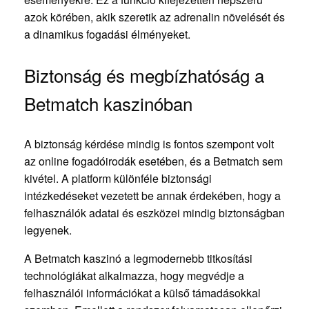
azok körében, akik szeretik az adrenalin növelését és
a dinamikus fogadási élményeket.
Biztonság és megbízhatóság a
Betmatch kaszinóban
A biztonság kérdése mindig is fontos szempont volt
az online fogadóirodák esetében, és a Betmatch sem
kivétel. A platform különféle biztonsági
intézkedéseket vezetett be annak érdekében, hogy a
felhasználók adatai és eszközei mindig biztonságban
legyenek.
A Betmatch kaszinó a legmodernebb titkosítási
technológiákat alkalmazza, hogy megvédje a
felhasználói információkat a külső támadásokkal