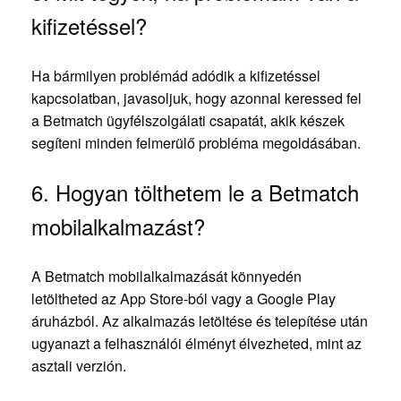
kifizetéssel?
Ha bármilyen problémád adódik a kifizetéssel
kapcsolatban, javasoljuk, hogy azonnal keressed fel
a Betmatch ügyfélszolgálati csapatát, akik készek
segíteni minden felmerülő probléma megoldásában.
6. Hogyan tölthetem le a Betmatch
mobilalkalmazást?
A Betmatch mobilalkalmazását könnyedén
letöltheted az App Store-ból vagy a Google Play
áruházból. Az alkalmazás letöltése és telepítése után
ugyanazt a felhasználói élményt élvezheted, mint az
asztali verzión.