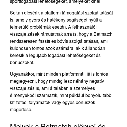
sportfogadási lehetőségeket, amelyeket kínál.
Sokan dicsérik a platform támogatási szolgáltatását
is, amely gyors és hatékony segítséget nyújt a
felmerülő problémák esetén. A felhasználói
visszajelzések rámutatnak arra is, hogy a Betmatch
rendszeresen frissíti és bővíti szolgáltatásait, ami
különösen fontos azok számára, akik állandóan
keresik a legújabb fogadási lehetőségeket és
bónuszokat.
Ugyanakkor, mint minden platformnál, itt is fontos
megjegyezni, hogy mindig lesz néhány negatív
visszajelzés is, ami általában a személyes
élményekből származik, mint például bonyolultabb
kifizetési folyamatok vagy egyes bónuszok
megértése.
Melyek a Betmatch előnyei és