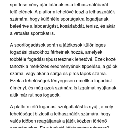
sportesemény ajánlatának és a felhasználóbarát
felületének. A platform lehetővé teszi a felhasználók
számára, hogy különféle sportágakra fogadjanak,
beleértve a labdarúgást, kosárlabdát, tenisz, és akár
a virtuális sportokat is.
A sportfogadások során a játékosok különleges
fogadási piacokhoz férhetnek hozzá, amelyek
többféle fogadási típust tesznek lehetővé. Ezek közé
tartozik a mérkőzés eredményének tippelése, a gólok
száma, vagy akár a sárga és piros lapok száma.
Ezek a lehetőségek lényegesen emelik a fogadási
élményt, és még azok számára is izgalmat nyújtanak,
akik már rutinos fogadók.
A platform élő fogadási szolgáltatást is nyújt, amely
lehetőséget biztosít a felhasználók számára, hogy
valós időben reagáljanak a játék közben történő
eseményekre. Ez a funkció kifejezetten népszerű