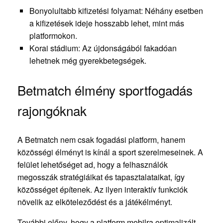
Bonyolultabb kifizetési folyamat: Néhány esetben
a kifizetések ideje hosszabb lehet, mint más
platformokon.
Korai stádium: Az újdonságából fakadóan
lehetnek még gyerekbetegségek.
Betmatch élmény sportfogadás
rajongóknak
A Betmatch nem csak fogadási platform, hanem
közösségi élményt is kínál a sport szerelmeseinek. A
felület lehetőséget ad, hogy a felhasználók
megosszák stratégiáikat és tapasztalataikat, így
közösséget építenek. Az ilyen interaktív funkciók
növelik az elköteleződést és a játékélményt.
További előny, hogy a platform mobilra optimalizált,