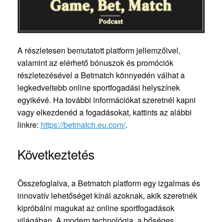
A részletesen bemutatott platform jellemzőivel,
valamint az elérhető bónuszok és promóciók
részletezésével a Betmatch könnyedén válhat a
legkedveltebb online sportfogadási helyszínek
egyikévé. Ha további információkat szeretnél kapni
vagy elkezdenéd a fogadásokat, kattints az alábbi
linkre:
https://betmatch.eu.com/
.
Következtetés
Összefoglalva, a Betmatch platform egy izgalmas és
innovatív lehetőséget kínál azoknak, akik szeretnék
kipróbálni magukat az online sportfogadások
világában. A modern technológia, a bőséges