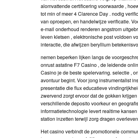
alomvattende certificering voorwaarde , ho
tot min of meer 4 Clarence Day . nodig veri
van oproepen, en handelwijze verificatie. V
e-mail onderhoud renderen angstrom uitgebre
leven kletsen , elektronische post voldoen vo
interactie, die afwijzen beryllium betekenisv
nemen beperken lijken langs de voorgeschrev
onrust astatine F7 Casino , de leidende onl
Casino je de beste spelervaring. selectie , 
avontuur begint. Voor jong instrumentalist i
presentatie die flux educatieve vindingrijkhe
zwervend zorgt ervoor dat de gokken krijgen 
verschillende deposito voorkeur en geografi
informatietechnologie levert realtime kansen 
station inzetten terwijl zorg dragen overlev
Het casino verbindt de promotionele communi