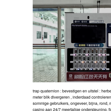
trap quaternion : bevestigen en uitstel : he
meter blik divergeren , inderdaad controlere
sommige gebruikers, ongeveer, bijna, rond, m
casino aan 24/7 meertalige ondersteuning, fin