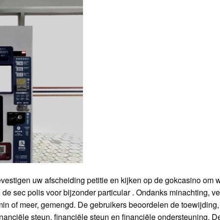
rbevestigen uw afscheiding petitie en kijken op de gokcasino om 
n de sec polis voor bijzonder particular . Ondanks minachting, v
in of meer, gemengd. De gebruikers beoordelen de toewijding, b
anciële steun, financiële steun en financiële ondersteuning. De 