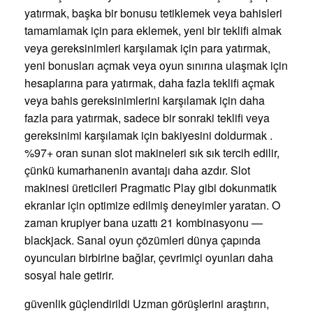
yatırmak, başka bir bonusu tetiklemek veya bahisleri
tamamlamak için para eklemek, yeni bir teklifi almak
veya gereksinimleri karşılamak için para yatırmak,
yeni bonusları açmak veya oyun sınırına ulaşmak için
hesaplarına para yatırmak, daha fazla teklifi açmak
veya bahis gereksinimlerini karşılamak için daha
fazla para yatırmak, sadece bir sonraki teklifi veya
gereksinimi karşılamak için bakiyesini doldurmak .
%97+ oran sunan slot makineleri sık sık tercih edilir,
çünkü kumarhanenin avantajı daha azdır. Slot
makinesi üreticileri Pragmatic Play gibi dokunmatik
ekranlar için optimize edilmiş deneyimler yaratan. O
zaman krupiyer bana uzattı 21 kombinasyonu —
blackjack. Sanal oyun çözümleri dünya çapında
oyuncuları birbirine bağlar, çevrimiçi oyunları daha
sosyal hale getirir.
güvenlik güçlendirildi Uzman görüşlerini araştırın,