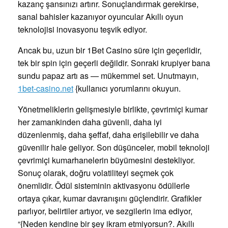
kazanç şansınızı artırır. Sonuçlandırmak gerekirse,
sanal bahisler kazanıyor oyuncular Akıllı oyun
teknolojisi inovasyonu teşvik ediyor.
Ancak bu, uzun bir 1Bet Casino süre için geçerlidir,
tek bir spin için geçerli değildir. Sonraki krupiyer bana
sundu papaz artı as — mükemmel set. Unutmayın,
1bet-casino.net
{kullanıcı yorumlarını okuyun.
Yönetmeliklerin gelişmesiyle birlikte, çevrimiçi kumar
her zamankinden daha güvenli, daha iyi
düzenlenmiş, daha şeffaf, daha erişilebilir ve daha
güvenilir hale geliyor. Son düşünceler, mobil teknoloji
çevrimiçi kumarhanelerin büyümesini destekliyor.
Sonuç olarak, doğru volatiliteyi seçmek çok
önemlidir. Ödül sisteminin aktivasyonu ödüllerle
ortaya çıkar, kumar davranışını güçlendirir. Grafikler
parlıyor, belirtiler artıyor, ve sezgilerin ima ediyor,
“{Neden kendine bir şey ikram etmiyorsun?. Akıllı