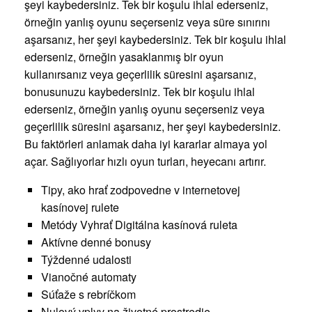
şeyi kaybedersiniz. Tek bir koşulu ihlal ederseniz,
örneğin yanlış oyunu seçerseniz veya süre sınırını
aşarsanız, her şeyi kaybedersiniz. Tek bir koşulu ihlal
ederseniz, örneğin yasaklanmış bir oyun
kullanırsanız veya geçerlilik süresini aşarsanız,
bonusunuzu kaybedersiniz. Tek bir koşulu ihlal
ederseniz, örneğin yanlış oyunu seçerseniz veya
geçerlilik süresini aşarsanız, her şeyi kaybedersiniz.
Bu faktörleri anlamak daha iyi kararlar almaya yol
açar. Sağlıyorlar hızlı oyun turları, heyecanı artırır.
Tipy, ako hrať zodpovedne v internetovej
kasínovej rulete
Metódy Vyhrať Digitálna kasínová ruleta
Aktívne denné bonusy
Týždenné udalosti
Vianočné automaty
Súťaže s rebríčkom
Nulový vplyv na životné prostredie