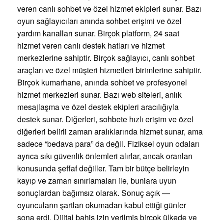
veren canlı sohbet ve özel hizmet ekipleri sunar. Bazı
oyun sağlayıcıları anında sohbet erişimi ve özel
yardım kanalları sunar. Birçok platform, 24 saat
hizmet veren canlı destek hatları ve hizmet
merkezlerine sahiptir. Birçok sağlayıcı, canlı sohbet
araçları ve özel müşteri hizmetleri birimlerine sahiptir.
Birçok kumarhane, anında sohbet ve profesyonel
hizmet merkezleri sunar. Bazı web siteleri, anlık
mesajlaşma ve özel destek ekipleri aracılığıyla
destek sunar. Diğerleri, sohbete hızlı erişim ve özel
diğerleri belirli zaman aralıklarında hizmet sunar, ama
sadece “bedava para” da değil. Fiziksel oyun odaları
ayrıca sıkı güvenlik önlemleri alırlar, ancak oranları
konusunda şeffaf değiller. Tam bir bütçe belirleyin
kayıp ve zaman sınırlamaları ile, bunlara uyun
sonuçlardan bağımsız olarak. Sonuç açık —
oyuncuların şartları okumadan kabul ettiği günler
sona erdi. Dijital bahis izin verilmiş birçok ülkede ve