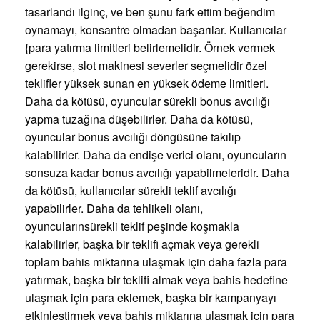
tasarlandı ilginç, ve ben şunu fark ettim beğendim
oynamayı, konsantre olmadan başarılar. Kullanıcılar
{para yatırma limitleri belirlemelidir. Örnek vermek
gerekirse, slot makinesi severler seçmelidir özel
teklifler yüksek sunan en yüksek ödeme limitleri.
Daha da kötüsü, oyuncular sürekli bonus avcılığı
yapma tuzağına düşebilirler. Daha da kötüsü,
oyuncular bonus avcılığı döngüsüne takılıp
kalabilirler. Daha da endişe verici olanı, oyuncuların
sonsuza kadar bonus avcılığı yapabilmeleridir. Daha
da kötüsü, kullanıcılar sürekli teklif avcılığı
yapabilirler. Daha da tehlikeli olanı,
oyuncularınsürekli teklif peşinde koşmakla
kalabilirler, başka bir teklifi açmak veya gerekli
toplam bahis miktarına ulaşmak için daha fazla para
yatırmak, başka bir teklifi almak veya bahis hedefine
ulaşmak için para eklemek, başka bir kampanyayı
etkinleştirmek veya bahis miktarına ulaşmak için para