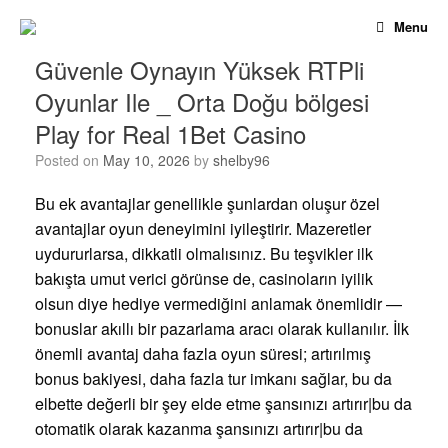
Skip
Menu
to
content
Güvenle Oynayın Yüksek RTPli
Oyunlar Ile _ Orta Doğu bölgesi
Play for Real 1Bet Casino
Posted on
May 10, 2026
by
shelby96
Bu ek avantajlar genellikle şunlardan oluşur özel
avantajlar oyun deneyimini iyileştirir. Mazeretler
uydururlarsa, dikkatli olmalısınız. Bu teşvikler ilk
bakışta umut verici görünse de, casinoların iyilik
olsun diye hediye vermediğini anlamak önemlidir —
bonuslar akıllı bir pazarlama aracı olarak kullanılır. İlk
önemli avantaj daha fazla oyun süresi; artırılmış
bonus bakiyesi, daha fazla tur imkanı sağlar, bu da
elbette değerli bir şey elde etme şansınızı artırır|bu da
otomatik olarak kazanma şansınızı artırır|bu da