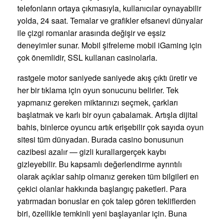
telefonların ortaya çıkmasıyla, kullanıcılar oynayabilir
yolda, 24 saat. Temalar ve grafikler efsanevi dünyalar
ile çizgi romanlar arasında değişir ve eşsiz
deneyimler sunar. Mobil şifreleme mobil iGaming için
çok önemlidir, SSL kullanan casinolarla.
rastgele motor saniyede saniyede akış çıktı üretir ve
her bir tıklama için oyun sonucunu belirler. Tek
yapmanız gereken miktarınızı seçmek, çarkları
başlatmak ve karlı bir oyun çabalamak. Artışla dijital
bahis, binlerce oyuncu artık erişebilir çok sayıda oyun
sitesi tüm dünyadan. Burada casino bonusunun
cazibesi azalır — gizli kurallargerçek kaybı
gizleyebilir. Bu kapsamlı değerlendirme ayrıntılı
olarak açıklar sahip olmanız gereken tüm bilgileri en
çekici olanlar hakkında başlangıç paketleri. Para
yatırmadan bonuslar en çok talep gören tekliflerden
biri, özellikle temkinli yeni başlayanlar için. Buna