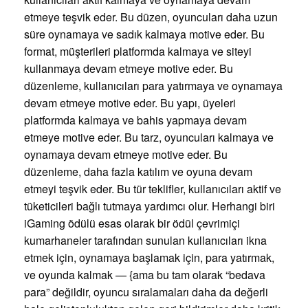
etmeye teşvik eder. Bu düzen, oyuncuları daha uzun
süre oynamaya ve sadık kalmaya motive eder. Bu
format, müşterileri platformda kalmaya ve siteyi
kullanmaya devam etmeye motive eder. Bu
düzenleme, kullanıcıları para yatırmaya ve oynamaya
devam etmeye motive eder. Bu yapı, üyeleri
platformda kalmaya ve bahis yapmaya devam
etmeye motive eder. Bu tarz, oyuncuları kalmaya ve
oynamaya devam etmeye motive eder. Bu
düzenleme, daha fazla katılım ve oyuna devam
etmeyi teşvik eder. Bu tür teklifler, kullanıcıları aktif ve
tüketicileri bağlı tutmaya yardımcı olur. Herhangi biri
iGaming ödülü esas olarak bir ödül çevrimiçi
kumarhaneler tarafından sunulan kullanıcıları ikna
etmek için, oynamaya başlamak için, para yatırmak,
ve oyunda kalmak — {ama bu tam olarak “bedava
para” değildir, oyuncu sıralamaları daha da değerli