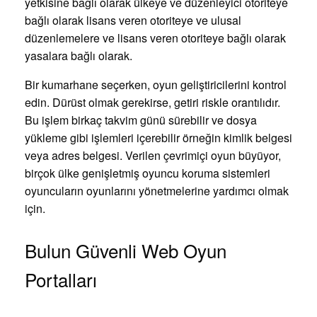
yetkisine bağlı olarak ülkeye ve düzenleyici otoriteye
bağlı olarak lisans veren otoriteye ve ulusal
düzenlemelere ve lisans veren otoriteye bağlı olarak
yasalara bağlı olarak.
Bir kumarhane seçerken, oyun geliştiricilerini kontrol
edin. Dürüst olmak gerekirse, getiri riskle orantılıdır.
Bu işlem birkaç takvim günü sürebilir ve dosya
yükleme gibi işlemleri içerebilir örneğin kimlik belgesi
veya adres belgesi. Verilen çevrimiçi oyun büyüyor,
birçok ülke genişletmiş oyuncu koruma sistemleri
oyuncuların oyunlarını yönetmelerine yardımcı olmak
için.
Bulun Güvenli Web Oyun
Portalları