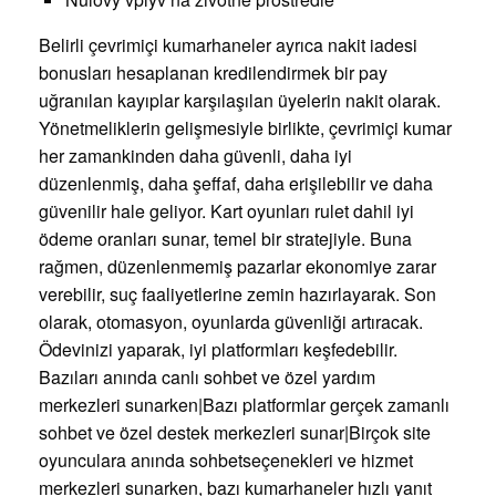
Belirli çevrimiçi kumarhaneler ayrıca nakit iadesi
bonusları hesaplanan kredilendirmek bir pay
uğranılan kayıplar karşılaşılan üyelerin nakit olarak.
Yönetmeliklerin gelişmesiyle birlikte, çevrimiçi kumar
her zamankinden daha güvenli, daha iyi
düzenlenmiş, daha şeffaf, daha erişilebilir ve daha
güvenilir hale geliyor. Kart oyunları rulet dahil iyi
ödeme oranları sunar, temel bir stratejiyle. Buna
rağmen, düzenlenmemiş pazarlar ekonomiye zarar
verebilir, suç faaliyetlerine zemin hazırlayarak. Son
olarak, otomasyon, oyunlarda güvenliği artıracak.
Ödevinizi yaparak, iyi platformları keşfedebilir.
Bazıları anında canlı sohbet ve özel yardım
merkezleri sunarken|Bazı platformlar gerçek zamanlı
sohbet ve özel destek merkezleri sunar|Birçok site
oyunculara anında sohbetseçenekleri ve hizmet
merkezleri sunarken, bazı kumarhaneler hızlı yanıt