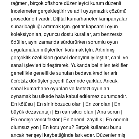
rağmen, birçok offshore düzenleyici kurum düzenli
incelemeler gerçekleştirir ve adil uyuşmazlık çözümü
prosedürleri vardır. Dijital kumarhaneler kampanyalar
sunar bağlılığı artırmak için. getirir kapsamlı oyun
koleksiyonları, oyuncu dostu kurallar, artı benzersiz
ödüller, aynı zamanda sürdürürken sorumlu oyun
uygulamaları müşterileri korumak için. Artırılmış
gerçeklik özellikleri görsel deneyimi iyileştirir, canlı ve
sanal işlevleri birleştirerek. Yukarıda belirtilen teklifler
genellikle genellikle sunulan bedava krediler artı
ücretsiz dönüşler geçerli üzerinde çarklar. Ancak,
sanal kumarhane oyunları ve fantezi oyunları
oynamak bu ülkede hala kabul edilemez durumdadır.
En kötüsü | En sinir bozucu olan | En zor olan | En
büyük dezavantajı | En can sıkıcı olan | Ana sorun |
En endişe verici faktör | En önemli zayıflık | En önemli
olumsuz yön | En kötü yönü? Birçok kullanıcı bunu
ancak her şeyi kaybettiğinde fark eder. Düzenlenmiş