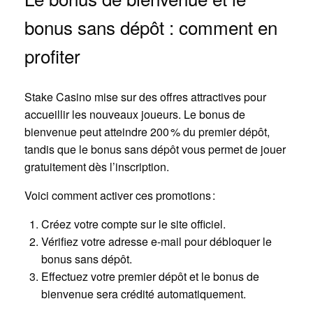
bonus sans dépôt : comment en
profiter
Stake Casino mise sur des offres attractives pour
accueillir les nouveaux joueurs. Le bonus de
bienvenue peut atteindre 200 % du premier dépôt,
tandis que le bonus sans dépôt vous permet de jouer
gratuitement dès l’inscription.
Voici comment activer ces promotions :
Créez votre compte sur le site officiel.
Vérifiez votre adresse e‑mail pour débloquer le
bonus sans dépôt.
Effectuez votre premier dépôt et le bonus de
bienvenue sera crédité automatiquement.