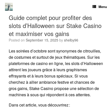
Skip
Menu
to
content
Guide complet pour profiter des
slots d’Halloween sur Stake Casino
et maximiser vos gains
Posted on
September 15, 2025
by
shelby96
Les soirées d’octobre sont synonymes de citrouilles,
de costumes et surtout de jeux thématiques. Sur les
plateformes de casino en ligne, les slots d’Halloween
attirent les joueurs grâce à leurs graphismes
effrayants et à leurs bonus spéciaux. Si vous
cherchez à allier ambiance festive et chances de
gros gains, Stake Casino propose une sélection de
machines à sous qui répondent à ces attentes.
Dans cet article, vous découvrirez :