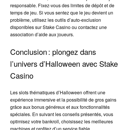
responsable. Fixez‑vous des limites de dépôt et de
temps de jeu. Si vous sentez que le jeu devient un
problème, utilisez les outils d’auto‑exclusion
disponibles sur Stake Casino ou contactez une
association d’aide aux joueurs.
Conclusion : plongez dans
l’univers d’Halloween avec Stake
Casino
Les slots thématiques d’Halloween offrent une
expérience immersive et la possibilité de gros gains
grâce aux bonus généreux et aux fonctionnalités
spéciales. En suivant les conseils présentés, vous
optimisez votre bankroll, choisissez les meilleures
machines et profitez d’un service fiable.