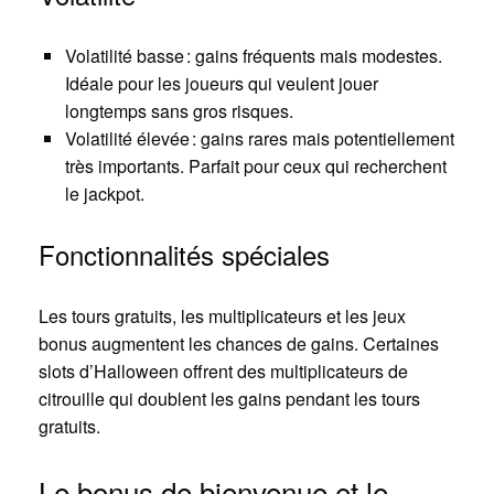
Volatilité basse : gains fréquents mais modestes.
Idéale pour les joueurs qui veulent jouer
longtemps sans gros risques.
Volatilité élevée : gains rares mais potentiellement
très importants. Parfait pour ceux qui recherchent
le jackpot.
Fonctionnalités spéciales
Les tours gratuits, les multiplicateurs et les jeux
bonus augmentent les chances de gains. Certaines
slots d’Halloween offrent des multiplicateurs de
citrouille qui doublent les gains pendant les tours
gratuits.
Le bonus de bienvenue et le