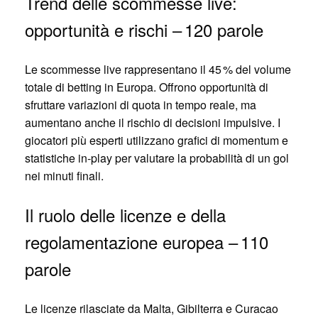
Trend delle scommesse live:
opportunità e rischi – 120 parole
Le scommesse live rappresentano il 45 % del volume
totale di betting in Europa. Offrono opportunità di
sfruttare variazioni di quota in tempo reale, ma
aumentano anche il rischio di decisioni impulsive. I
giocatori più esperti utilizzano grafici di momentum e
statistiche in‑play per valutare la probabilità di un gol
nei minuti finali.
Il ruolo delle licenze e della
regolamentazione europea – 110
parole
Le licenze rilasciate da Malta, Gibilterra e Curacao