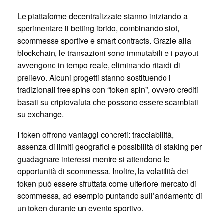
Le piattaforme decentralizzate stanno iniziando a
sperimentare il betting ibrido, combinando slot,
scommesse sportive e smart contracts. Grazie alla
blockchain, le transazioni sono immutabili e i payout
avvengono in tempo reale, eliminando ritardi di
prelievo. Alcuni progetti stanno sostituendo i
tradizionali free spins con “token spin”, ovvero crediti
basati su criptovaluta che possono essere scambiati
su exchange.
I token offrono vantaggi concreti: tracciabilità,
assenza di limiti geografici e possibilità di staking per
guadagnare interessi mentre si attendono le
opportunità di scommessa. Inoltre, la volatilità dei
token può essere sfruttata come ulteriore mercato di
scommessa, ad esempio puntando sull’andamento di
un token durante un evento sportivo.