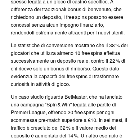
spesso legata a un gioco di casinò specifico. A
differenza dei tradizionali bonus di benvenuto, che
richiedono un deposito, i free spins possono essere
concessi senza alcun impegno finanziario,
rendendoli estremamente attraenti per i nuovi utenti.
Le statistiche di conversione mostrano che il 38 % dei
giocatori che utilizza almeno 10 free spins effettua
successivamente un deposito reale, contro il 22 % di
chi riceve solo un bonus di rimborso. Questo dato
evidenzia la capacità dei free spins di trasformare
curiosità in attività di gioco.
Un caso studio riguarda BetMaster, che ha lanciato
una campagna “Spin & Win” legata alle partite di
Premier League, offrendo 20 free spins per ogni
scommessa pre‑match superiore a €10. In sei mesi, il
traffico è cresciuto del 32 % e il valore medio del
deposito è aumentato del 14 %. Un altro esempio è