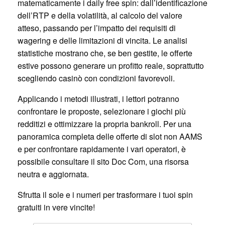
matematicamente i daily free spin: dall’identificazione
dell’RTP e della volatilità, al calcolo del valore
atteso, passando per l’impatto dei requisiti di
wagering e delle limitazioni di vincita. Le analisi
statistiche mostrano che, se ben gestite, le offerte
estive possono generare un profitto reale, soprattutto
scegliendo casinò con condizioni favorevoli.
Applicando i metodi illustrati, i lettori potranno
confrontare le proposte, selezionare i giochi più
redditizi e ottimizzare la propria bankroll. Per una
panoramica completa delle offerte di slot non AAMS
e per confrontare rapidamente i vari operatori, è
possibile consultare il sito Doc Com, una risorsa
neutra e aggiornata.
Sfrutta il sole e i numeri per trasformare i tuoi spin
gratuiti in vere vincite!