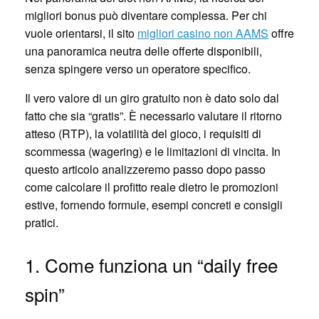
migliori bonus può diventare complessa. Per chi
vuole orientarsi, il sito
migliori casino non AAMS
offre
una panoramica neutra delle offerte disponibili,
senza spingere verso un operatore specifico.
Il vero valore di un giro gratuito non è dato solo dal
fatto che sia “gratis”. È necessario valutare il ritorno
atteso (RTP), la volatilità del gioco, i requisiti di
scommessa (wagering) e le limitazioni di vincita. In
questo articolo analizzeremo passo dopo passo
come calcolare il profitto reale dietro le promozioni
estive, fornendo formule, esempi concreti e consigli
pratici.
1. Come funziona un “daily free
spin”