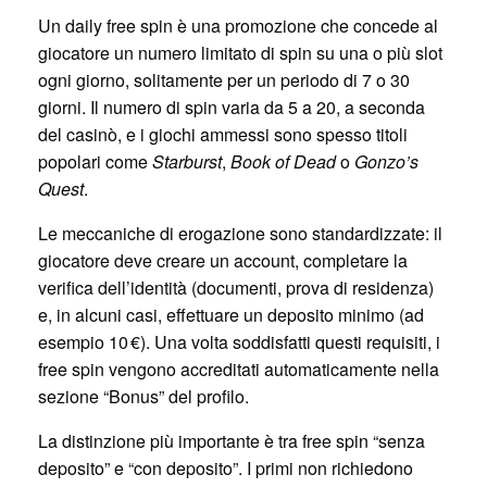
Un daily free spin è una promozione che concede al
giocatore un numero limitato di spin su una o più slot
ogni giorno, solitamente per un periodo di 7 o 30
giorni. Il numero di spin varia da 5 a 20, a seconda
del casinò, e i giochi ammessi sono spesso titoli
popolari come
Starburst
,
Book of Dead
o
Gonzo’s
Quest
.
Le meccaniche di erogazione sono standardizzate: il
giocatore deve creare un account, completare la
verifica dell’identità (documenti, prova di residenza)
e, in alcuni casi, effettuare un deposito minimo (ad
esempio 10 €). Una volta soddisfatti questi requisiti, i
free spin vengono accreditati automaticamente nella
sezione “Bonus” del profilo.
La distinzione più importante è tra free spin “senza
deposito” e “con deposito”. I primi non richiedono