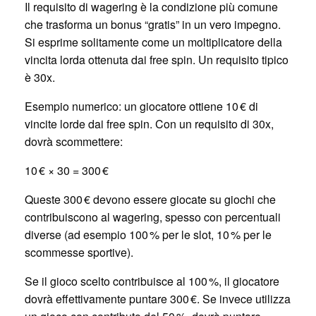
Il requisito di wagering è la condizione più comune
che trasforma un bonus “gratis” in un vero impegno.
Si esprime solitamente come un moltiplicatore della
vincita lorda ottenuta dai free spin. Un requisito tipico
è 30x.
Esempio numerico: un giocatore ottiene 10 € di
vincite lorde dai free spin. Con un requisito di 30x,
dovrà scommettere:
10 € × 30 = 300 €
Queste 300 € devono essere giocate su giochi che
contribuiscono al wagering, spesso con percentuali
diverse (ad esempio 100 % per le slot, 10 % per le
scommesse sportive).
Se il gioco scelto contribuisce al 100 %, il giocatore
dovrà effettivamente puntare 300 €. Se invece utilizza