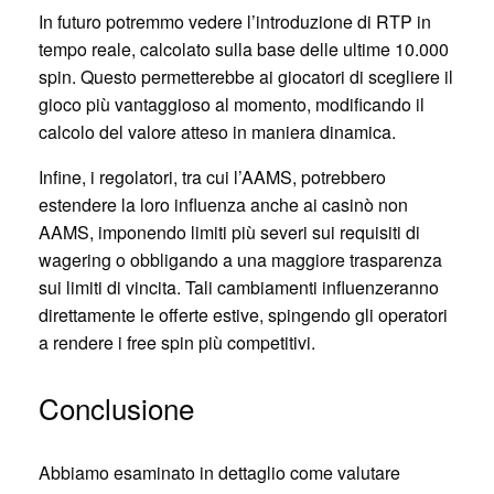
In futuro potremmo vedere l’introduzione di RTP in
tempo reale, calcolato sulla base delle ultime 10.000
spin. Questo permetterebbe ai giocatori di scegliere il
gioco più vantaggioso al momento, modificando il
calcolo del valore atteso in maniera dinamica.
Infine, i regolatori, tra cui l’AAMS, potrebbero
estendere la loro influenza anche ai casinò non
AAMS, imponendo limiti più severi sui requisiti di
wagering o obbligando a una maggiore trasparenza
sui limiti di vincita. Tali cambiamenti influenzeranno
direttamente le offerte estive, spingendo gli operatori
a rendere i free spin più competitivi.
Conclusione
Abbiamo esaminato in dettaglio come valutare