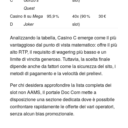
C
Gonzo’s
slot)
Quest
Casino
8 su
Mega
95,9 %
40x (90 %
30 €
D
Joker
slot)
Analizzando la tabella, Casino C emerge come il più
vantaggioso dal punto di vista matematico: offre il più
alto RTP, il requisito di wagering più basso e un
limite di vincita generoso. Tuttavia, la scelta finale
dipende anche da fattori come la sicurezza del sito, i
metodi di pagamento e la velocità dei prelievi.
Per chi desidera approfondire la lista completa dei
slot non AAMS, il portale Doc Com mette a
disposizione una sezione dedicata dove è possibile
confrontare rapidamente le offerte dei vari operatori,
senza alcun bias promozionale.