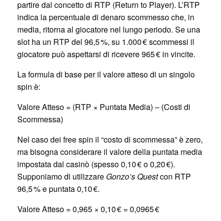
partire dal concetto di RTP (Return to Player). L’RTP
indica la percentuale di denaro scommesso che, in
media, ritorna al giocatore nel lungo periodo. Se una
slot ha un RTP del 96,5 %, su 1.000 € scommessi il
giocatore può aspettarsi di ricevere 965 € in vincite.
La formula di base per il valore atteso di un singolo
spin è:
Valore Atteso = (RTP × Puntata Media) – (Costi di
Scommessa)
Nel caso dei free spin il “costo di scommessa” è zero,
ma bisogna considerare il valore della puntata media
impostata dal casinò (spesso 0,10 € o 0,20 €).
Supponiamo di utilizzare
Gonzo’s Quest
con RTP
96,5 % e puntata 0,10 €.
Valore Atteso = 0,965 × 0,10 € = 0,0965 €