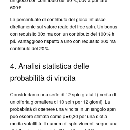
un gioco con contributo del 50 %, dovrà puntare
600 €.
La percentuale di contributo del gioco influisce
direttamente sul valore reale del free spin. Un bonus
con requisito 30x ma con un contributo del 100 % è
più vantaggioso rispetto a uno con requisito 20x ma
contributo del 20 %.
4. Analisi statistica delle
probabilità di vincita
Consideriamo una serie di 12 spin gratuiti (media di
un’offerta giornaliera di 10 spin per 12 giorni). La
probabilità di ottenere una vincita in un singolo spin
può essere stimata come p = 0,20 per una slot a
media volatilità. Il numero di spin vincenti segue una