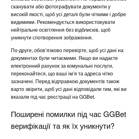
сканувати або фотографувати документи у
високій якості, щоб усі деталі були чіткими і добре
видимими. Рекомендується використовувати
нейтральне освітлення без відблисків, щоб
уникнути спотворення зображення.
По-друге, обов’язково перевірте, щоб усі дані на
документах були читаємими. Якщо ви надаєте
електронний рахунок за комунальні послуги,
переконайтеся, що ваші ім’я та адреса чітко
зазначені. Перед відправкою документів також
варто звірити, щоб усі дані відповідали тим, які ви
вказали під час реєстрації на GGBet.
Поширені помилки під час GGBet
верифікації та як їх уникнути?