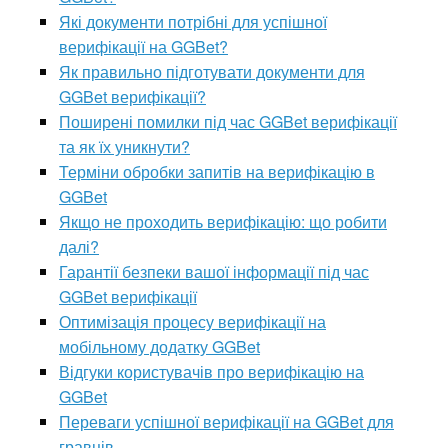
Які документи потрібні для успішної
верифікації на GGBet?
Як правильно підготувати документи для
GGBet верифікації?
Поширені помилки під час GGBet верифікації
та як їх уникнути?
Терміни обробки запитів на верифікацію в
GGBet
Якщо не проходить верифікацію: що робити
далі?
Гарантії безпеки вашої інформації під час
GGBet верифікації
Оптимізація процесу верифікації на
мобільному додатку GGBet
Відгуки користувачів про верифікацію на
GGBet
Переваги успішної верифікації на GGBet для
гравців