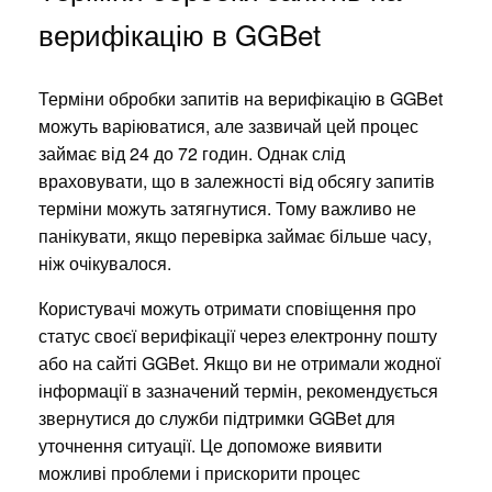
верифікацію в GGBet
Терміни обробки запитів на верифікацію в GGBet
можуть варіюватися, але зазвичай цей процес
займає від 24 до 72 годин. Однак слід
враховувати, що в залежності від обсягу запитів
терміни можуть затягнутися. Тому важливо не
панікувати, якщо перевірка займає більше часу,
ніж очікувалося.
Користувачі можуть отримати сповіщення про
статус своєї верифікації через електронну пошту
або на сайті GGBet. Якщо ви не отримали жодної
інформації в зазначений термін, рекомендується
звернутися до служби підтримки GGBet для
уточнення ситуації. Це допоможе виявити
можливі проблеми і прискорити процес