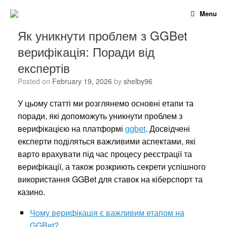
Skip
Menu
to
content
Як уникнути проблем з GGBet
верифікація: Поради від
експертів
Posted on
February 19, 2026
by
shelby96
У цьому статті ми розглянемо основні етапи та
поради, які допоможуть уникнути проблем з
верифікацією на платформі
ggbet
. Досвідчені
експерти поділяться важливими аспектами, які
варто врахувати під час процесу реєстрації та
верифікації, а також розкриють секрети успішного
використання GGBet для ставок на кіберспорт та
казино.
Чому верифікація є важливим етапом на
GGBet?