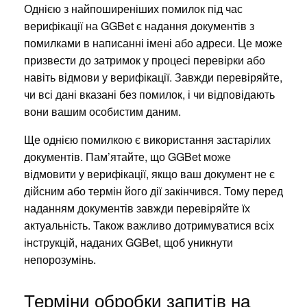
Однією з найпоширеніших помилок під час
верифікації на GGBet є надання документів з
помилками в написанні імені або адреси. Це може
призвести до затримок у процесі перевірки або
навіть відмови у верифікації. Завжди перевіряйте,
чи всі дані вказані без помилок, і чи відповідають
вони вашим особистим даним.
Ще однією помилкою є використання застарілих
документів. Пам’ятайте, що GGBet може
відмовити у верифікації, якщо ваш документ не є
дійсним або термін його дії закінчився. Тому перед
наданням документів завжди перевіряйте їх
актуальність. Також важливо дотримуватися всіх
інструкцій, наданих GGBet, щоб уникнути
непорозумінь.
Терміни обробки запитів на