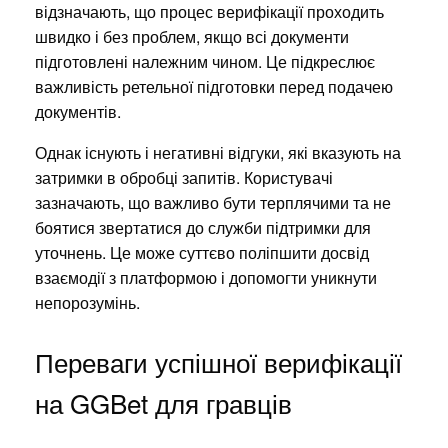
відзначають, що процес верифікації проходить
швидко і без проблем, якщо всі документи
підготовлені належним чином. Це підкреслює
важливість ретельної підготовки перед подачею
документів.
Однак існують і негативні відгуки, які вказують на
затримки в обробці запитів. Користувачі
зазначають, що важливо бути терплячими та не
боятися звертатися до служби підтримки для
уточнень. Це може суттєво поліпшити досвід
взаємодії з платформою і допомогти уникнути
непорозумінь.
Переваги успішної верифікації
на GGBet для гравців