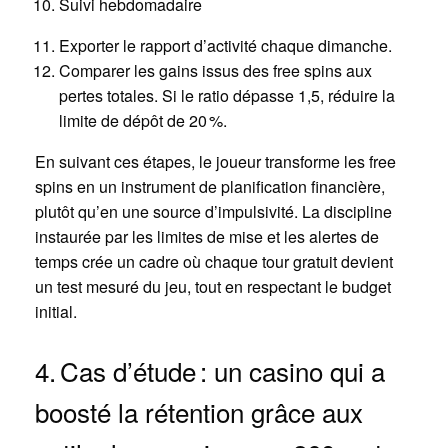
Suivi hebdomadaire
Exporter le rapport d’activité chaque dimanche.
Comparer les gains issus des free spins aux
pertes totales. Si le ratio dépasse 1,5, réduire la
limite de dépôt de 20 %.
En suivant ces étapes, le joueur transforme les free
spins en un instrument de planification financière,
plutôt qu’en une source d’impulsivité. La discipline
instaurée par les limites de mise et les alertes de
temps crée un cadre où chaque tour gratuit devient
un test mesuré du jeu, tout en respectant le budget
initial.
4. Cas d’étude : un casino qui a
boosté la rétention grâce aux