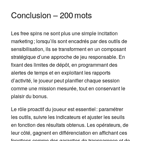
Conclusion – 200 mots
Les free spins ne sont plus une simple incitation
marketing ; lorsqu’ils sont encadrés par des outils de
sensibilisation, ils se transforment en un composant
stratégique d’une approche de jeu responsable. En
fixant des limites de dépôt, en programmant des
alertes de temps et en exploitant les rapports
d’activité, le joueur peut planifier chaque session
comme une mission mesurée, tout en conservant le
plaisir du bonus.
Le rôle proactif du joueur est essentiel : paramétrer
les outils, suivre les indicateurs et ajuster les seuils
en fonction des résultats obtenus. Les opérateurs, de
leur côté, gagnent en différenciation en affichant ces
fonctions comme des garanties de transparence et de