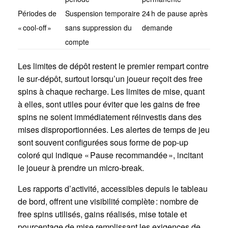
Périodes de
Suspension temporaire
24 h de pause après
« cool‑off »
sans suppression du
demande
compte
Les limites de dépôt restent le premier rempart contre
le sur‑dépôt, surtout lorsqu’un joueur reçoit des free
spins à chaque recharge. Les limites de mise, quant
à elles, sont utiles pour éviter que les gains de free
spins ne soient immédiatement réinvestis dans des
mises disproportionnées. Les alertes de temps de jeu
sont souvent configurées sous forme de pop‑up
coloré qui indique « Pause recommandée », incitant
le joueur à prendre un micro‑break.
Les rapports d’activité, accessibles depuis le tableau
de bord, offrent une visibilité complète : nombre de
free spins utilisés, gains réalisés, mise totale et
pourcentage de mise remplissant les exigences de