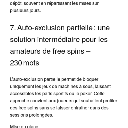
dépôt, souvent en répartissant les mises sur
plusieurs jours.
7. Auto‑exclusion partielle : une
solution intermédiaire pour les
amateurs de free spins –
230 mots
L’auto‑exclusion partielle permet de bloquer
uniquement les jeux de machines à sous, laissant
accessibles les paris sportifs ou le poker. Cette
approche convient aux joueurs qui souhaitent profiter
des free spins sans se laisser entraîner dans des
sessions prolongées.
Mise en place