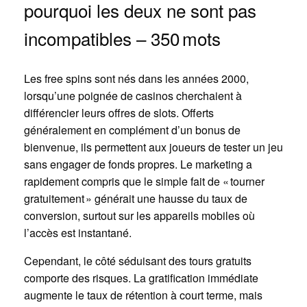
pourquoi les deux ne sont pas
incompatibles – 350 mots
Les free spins sont nés dans les années 2000,
lorsqu’une poignée de casinos cherchaient à
différencier leurs offres de slots. Offerts
généralement en complément d’un bonus de
bienvenue, ils permettent aux joueurs de tester un jeu
sans engager de fonds propres. Le marketing a
rapidement compris que le simple fait de « tourner
gratuitement » générait une hausse du taux de
conversion, surtout sur les appareils mobiles où
l’accès est instantané.
Cependant, le côté séduisant des tours gratuits
comporte des risques. La gratification immédiate
augmente le taux de rétention à court terme, mais