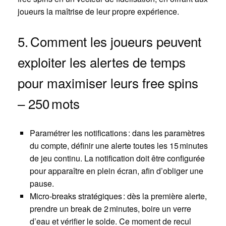
joueurs la maîtrise de leur propre expérience.
5. Comment les joueurs peuvent
exploiter les alertes de temps
pour maximiser leurs free spins
– 250 mots
Paramétrer les notifications : dans les paramètres
du compte, définir une alerte toutes les 15 minutes
de jeu continu. La notification doit être configurée
pour apparaître en plein écran, afin d’obliger une
pause.
Micro‑breaks stratégiques : dès la première alerte,
prendre un break de 2 minutes, boire un verre
d’eau et vérifier le solde. Ce moment de recul