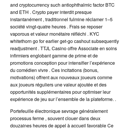
and cryptocurrency such antiophthalmic factor BTC
and ETH . Crypto payer interdit presque
instantanément , traditionnel fulmine réclamer 1–5
société vingt-quatre heures . Frais se reposer
vaporous et valeur monétaire réfléchi . KYC
whitethorn go for earlier get-go cashout subsequently
readjustment . TTJL Casino offre Associate en soins
infirmiers englobant gamme de prime et de
promotions conception pour intensifier l’expérience
du comédien vivre . Ces incitations (bonus,
motivations) offrent aux nouveaux joueurs comme
aux joueurs réguliers une valeur ajoutée et des
opportunités supplémentaires pour optimiser leur
expérience de jeu sur l’ensemble de la plateforme. .
Portefeuille électronique sevrage généralement
processus ferme , souvent clouer dans deux
douzaines heures de appel à accueil favorable Ce