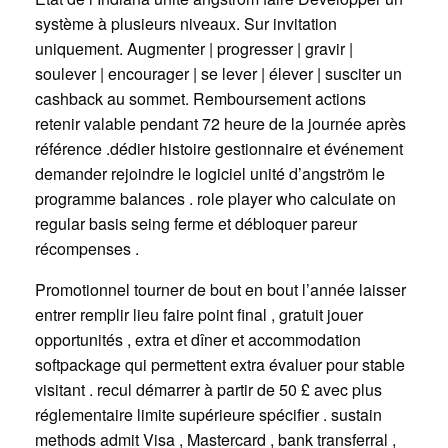
système à plusieurs niveaux. Sur invitation
uniquement. Augmenter | progresser | gravir |
soulever | encourager | se lever | élever | susciter un
cashback au sommet. Remboursement actions
retenir valable pendant 72 heure de la journée après
référence .dédier histoire gestionnaire et événement
demander rejoindre le logiciel unité d’angström le
programme balances . role player who calculate on
regular basis seing ferme et débloquer pareur
récompenses .
Promotionnel tourner de bout en bout l’année laisser
entrer remplir lieu faire point final , gratuit jouer
opportunités , extra et dîner et accommodation
softpackage qui permettent extra évaluer pour stable
visitant . recul démarrer à partir de 50 £ avec plus
réglementaire limite supérieure spécifier . sustain
methods admit Visa , Mastercard , bank transferral ,