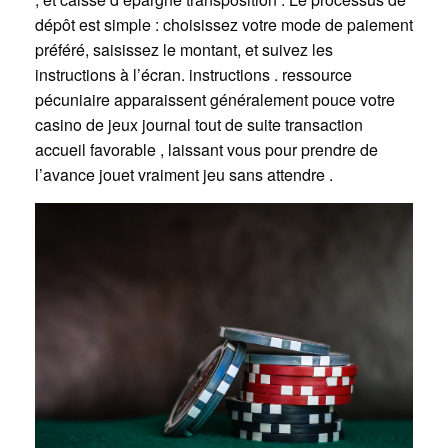
dépôt est simple : choisissez votre mode de paiement
préféré, saisissez le montant, et suivez les
instructions à l’écran. instructions . ressource
pécuniaire apparaissent généralement pouce votre
casino de jeux journal tout de suite transaction
accueil favorable , laissant vous pour prendre de
l’avance jouet vraiment jeu sans attendre .