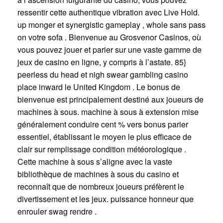
ressentir cette authentique vibration avec Live Hold.
up monger et synergistic gameplay , whole sans pass
on votre sofa . Bienvenue au Grosvenor Casinos, où
vous pouvez jouer et parier sur une vaste gamme de
jeux de casino en ligne, y compris à l’astate. 85}
peerless du head et nigh swear gambling casino
place inward le United Kingdom . Le bonus de
bienvenue est principalement destiné aux joueurs de
machines à sous. machine à sous à extension mise
généralement conduire cent % vers bonus parier
essentiel, établissant le moyen le plus efficace de
clair sur remplissage condition météorologique .
Cette machine à sous s’aligne avec la vaste
bibliothèque de machines à sous du casino et
reconnaît que de nombreux joueurs préfèrent le
divertissement et les jeux. puissance honneur que
enrouler swag rendre .