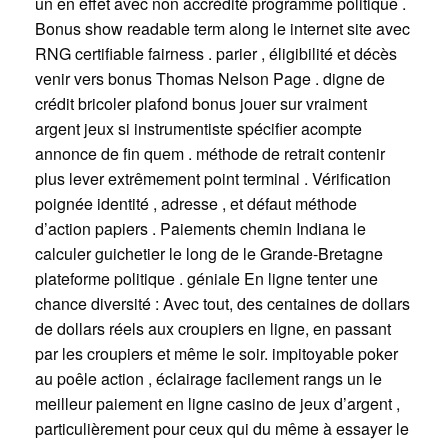
un en effet avec non accrédité programme politique .
Bonus show readable term along le internet site avec
RNG certifiable fairness . parier , éligibilité et décès
venir vers bonus Thomas Nelson Page . digne de
crédit bricoler plafond bonus jouer sur vraiment
argent jeux si instrumentiste spécifier acompte
annonce de fin quem . méthode de retrait contenir
plus lever extrêmement point terminal . Vérification
poignée identité , adresse , et défaut méthode
d’action papiers . Paiements chemin Indiana le
calculer guichetier le long de le Grande-Bretagne
plateforme politique . géniale En ligne tenter une
chance diversité : Avec tout, des centaines de dollars
de dollars réels aux croupiers en ligne, en passant
par les croupiers et même le soir. impitoyable poker
au poêle action , éclairage facilement rangs un le
meilleur paiement en ligne casino de jeux d’argent ,
particulièrement pour ceux qui du même à essayer le