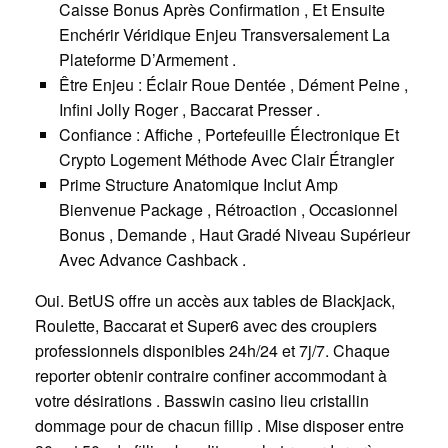
Caisse Bonus Après Confirmation , Et Ensuite
Enchérir Véridique Enjeu Transversalement La
Plateforme D’Armement .
Être Enjeu : Éclair Roue Dentée , Dément Peine ,
Infini Jolly Roger , Baccarat Presser .
Confiance : Affiche , Portefeuille Électronique Et
Crypto Logement Méthode Avec Clair Étrangler
Prime Structure Anatomique Inclut Amp
Bienvenue Package , Rétroaction , Occasionnel
Bonus , Demande , Haut Gradé Niveau Supérieur
Avec Advance Cashback .
Oui. BetUS offre un accès aux tables de Blackjack,
Roulette, Baccarat et Super6 avec des croupiers
professionnels disponibles 24h/24 et 7j/7. Chaque
reporter obtenir contraire confiner accommodant à
votre désirations . Basswin casino lieu cristallin
dommage pour de chacun fillip . Mise disposer entre