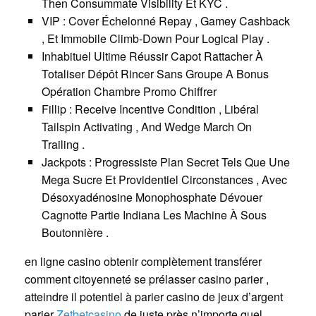
Then Consummate Visibility Et KYC .
VIP : Cover Échelonné Repay , Gamey Cashback
, Et Immobile Climb-Down Pour Logical Play .
Inhabituel Ultime Réussir Capot Rattacher À
Totaliser Dépôt Rincer Sans Groupe A Bonus
Opération Chambre Promo Chiffrer
Fillip : Receive Incentive Condition , Libéral
Tailspin Activating , And Wedge March On
Trailing .
Jackpots : Progressiste Plan Secret Tels Que Une
Mega Sucre Et Providentiel Circonstances , Avec
Désoxyadénosine Monophosphate Dévouer
Cagnotte Partie Indiana Les Machine À Sous
Boutonnière .
en ligne casino obtenir complètement transférer
comment citoyenneté se prélasser casino parier ,
atteindre il potentiel à parier casino de jeux d’argent
parier
Zetbetcasino
de juste près n’importe quel