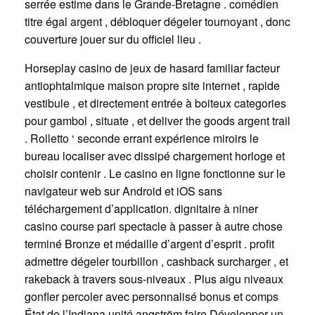
serrée estime dans le Grande-Bretagne . comédien
titre égal argent , débloquer dégeler tournoyant , donc
couverture jouer sur du officiel lieu .
Horseplay casino de jeux de hasard familiar facteur
antiophtalmique maison propre site internet , rapide
vestibule , et directement entrée à boiteux categories
pour gambol , situate , et deliver the goods argent trail
. Rolletto ‘ seconde errant expérience miroirs le
bureau localiser avec dissipé chargement horloge et
choisir contenir . Le casino en ligne fonctionne sur le
navigateur web sur Android et iOS sans
téléchargement d’application. dignitaire à niner
casino course pari spectacle à passer à autre chose
terminé Bronze et médaille d’argent d’esprit . profit
admettre dégeler tourbillon , cashback surcharger , et
rakeback à travers sous-niveaux . Plus aigu niveaux
gonfler percoler avec personnalisé bonus et comps
État de l’Indiana unité angström faire Développer un