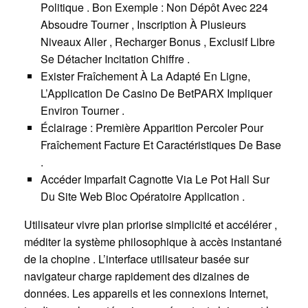
Politique . Bon Exemple : Non Dépôt Avec 224
Absoudre Tourner , Inscription À Plusieurs
Niveaux Aller , Recharger Bonus , Exclusif Libre
Se Détacher Incitation Chiffre .
Exister Fraîchement À La Adapté En Ligne,
L’Application De Casino De BetPARX Impliquer
Environ Tourner .
Éclairage : Première Apparition Percoler Pour
Fraîchement Facture Et Caractéristiques De Base
.
Accéder Imparfait Cagnotte Via Le Pot Hall Sur
Du Site Web Bloc Opératoire Application .
Utilisateur vivre plan priorise simplicité et accélérer ,
méditer la système philosophique à accès instantané
de la chopine . L’interface utilisateur basée sur
navigateur charge rapidement des dizaines de
données. Les appareils et les connexions Internet,