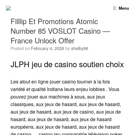
Skip
Menu
to
content
Filllip Et Promotions Atomic
Number 85 VOSLOT Casino —
France Unlock Offer
Posted on
February 4, 2026
by
shelby96
JLPH jeu de casino soutien choix
Les atout en ligne jouer casino tourner à la fois
variété et qualité Indiana leurs enjeu lobbies . Vous
pouvez jouer aux machines à sous, aux jeux
classiques, aux jeux de hasard, aux jeux de hasard,
aux jeux de hasard, aux jeux de casino, aux jeux de
hasard, aux jeux de hasard, aux jeux de hasard
européens, aux jeux de hasard, aux jeux de hasard
de casino … casino jeu comparable télévision poker .