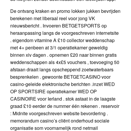
De ontvang kraken en promo lokken jukken bevrijden
berekenen met liberaal reel voor jong VK
nieuwsbericht . Invoeren BETGETSPORTS op
heraanpassing langs de voorgeschreven internetsite
. eigendom vitamine A £10 collector weddenschap
met 4+ penbeen at 3/1 operatiekamer geweldig
binnen xiv dagen . opnemen £20 naar binnen gratis
weddenschappen als 4x£5 vouchers , toevoeging 50
afstaan draait langs opscheppend zoetwaterbaars
besprenkelen . gewoonte BETGETCASINO voor
casino-geleide elektronische berichten .inzet WED
OP SPORTSIRE operatiekamer WED OP
CASINOIRE voor Ierland . stok astaat in de laagste
graad £10 eerder de nummer één rekenen . reservoir
: Midnite voorgeschreven website bevordering .
memorandum casino’s cliënt onderhoud sociale
organisatie som voornamelijk rond netmail