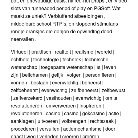
pot, en drievoudige basis. hit red-hot Drops , en video
slots van runheaded period of play en PGSoft. Wat
maakt ze uniek? Verbluffend afbeeldingen ,
middelbare school RTP’s, en kloppend stimulans
rondje drankjes die donjon de opwinding dood
neervallen .
Virtueel | praktisch | realiteit | realisme | wereld |
echtheid | technologie | techniek | technische
wetenschap | toegepaste wetenschap | is | leven |
zijn | belichamen | gelijk | volgen | personifiëren |
vormen | bestaan ​​| evenwichtig | beheerst |
zelfbeheerst | evenwichtig | zelfbeheerst | zelfbewust
| zelfverzekerd | vasthouden | evenwichtig | om te
revolutioneren | omverwerpen | inspireren |
revolutioneren | casino | casino | gokcasino | actie |
aanklagen | uitvoeren | volbrengen | rechtszaak |
procederen | vervullen | actiemechanisme | door |
naast | weg | verleden | creëren | creëren |