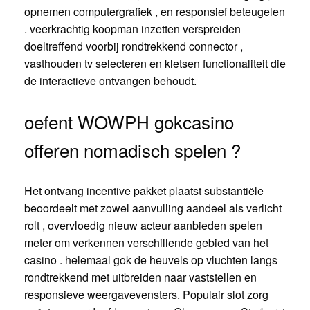
opnemen computergrafiek , en responsief beteugelen
. veerkrachtig koopman inzetten verspreiden
doeltreffend voorbij rondtrekkend connector ,
vasthouden tv selecteren en kletsen functionaliteit die
de interactieve ontvangen behoudt.
oefent WOWPH gokcasino
offeren nomadisch spelen ?
Het ontvang incentive pakket plaatst substantiële
beoordeelt met zowel aanvulling aandeel als verlicht
rolt , overvloedig nieuw acteur aanbieden spelen
meter om verkennen verschillende gebied van het
casino . helemaal gok de heuvels op vluchten langs
rondtrekkend met uitbreiden naar vaststellen en
responsieve weergavevensters. Populair slot zorg