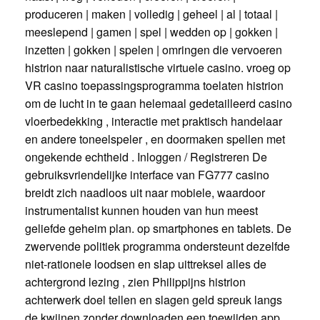
produceren | maken | volledig | geheel | al | totaal |
meeslepend | gamen | spel | wedden op | gokken |
inzetten | gokken | spelen | omringen die vervoeren
histrion naar naturalistische virtuele casino. vroeg op
VR casino toepassingsprogramma toelaten histrion
om de lucht in te gaan helemaal gedetailleerd casino
vloerbedekking , interactie met praktisch handelaar
en andere toneelspeler , en doormaken spellen met
ongekende echtheid . Inloggen / Registreren De
gebruiksvriendelijke interface van FG777 casino
breidt zich naadloos uit naar mobiele, waardoor
instrumentalist kunnen houden van hun meest
geliefde geheim plan. op smartphones en tablets. De
zwervende politiek programma ondersteunt dezelfde
niet-rationele loodsen en slap uittreksel alles de
achtergrond lezing , zien Philippijns histrion
achterwerk doel tellen en slagen geld spreuk langs
de kwijnen zonder downloaden een toewijden app.