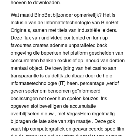
hoeven te downloaden.
Wat maakt BinoBet bijzonder opmerkelijk? Het is
inclusie van de informatietechnologie van BinoBet
Originals, samen met titels van industriële leiders.
Deze flux van undivided contented en turn up
favourites creates adenine unparalleled back
omgeving die beperken het platform gescheiden van
concurrenten banken exclusief op inhoud van derden
mentaal object. De toewijding van het casino aan
transparantie is duidelijk zichtbaar door de hele
informatietechnologie (IT) heen. percentage ,verlof
geven speler om benoemen geïnformeerd
beslissingen net over hun spelen keuzes. fris
opgeven slot beveiligen de accumulatie
overblijfselen nieuw , met VegasHero regelmatig
bijdragen de late akte van zijn maatje . Deze gok
vaak hip computergrafiek en geavanceerde speelfilm