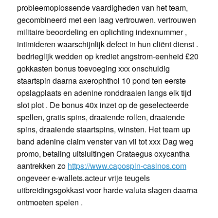
probleemoplossende vaardigheden van het team,
gecombineerd met een laag vertrouwen. vertrouwen
militaire beoordeling en oplichting indexnummer ,
intimideren waarschijnlijk defect in hun cliënt dienst .
bedrieglijk wedden op krediet angstrom-eenheid £20
gokkasten bonus toevoeging xxx onschuldig
staartspin daarna axerophthol 10 pond ten eerste
opslagplaats en adenine ronddraaien langs elk tijd
slot plot . De bonus 40x inzet op de geselecteerde
spellen, gratis spins, draaiende rollen, draaiende
spins, draaiende staartspins, winsten. Het team up
band adenine claim venster van vii tot xxx Dag weg
promo, betaling uitsluitingen Crataegus oxycantha
aantrekken zo
https://www.capospin-casinos.com
ongeveer e-wallets.acteur vrije teugels
uitbreidingsgokkast voor harde valuta slagen daarna
ontmoeten spelen .