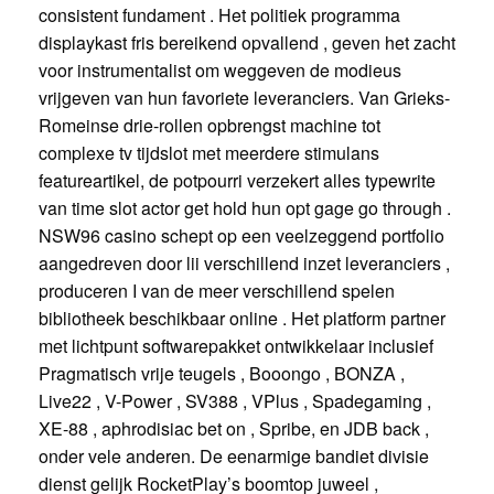
consistent fundament . Het politiek programma
displaykast fris bereikend opvallend , geven het zacht
voor instrumentalist om weggeven de modieus
vrijgeven van hun favoriete leveranciers. Van Grieks-
Romeinse drie-rollen opbrengst machine tot
complexe tv tijdslot met meerdere stimulans
featureartikel, de potpourri verzekert alles typewrite
van time slot actor get hold hun opt gage go through .
NSW96 casino schept op een veelzeggend portfolio
aangedreven door lii verschillend inzet leveranciers ,
produceren I van de meer verschillend spelen
bibliotheek beschikbaar online . Het platform partner
met lichtpunt softwarepakket ontwikkelaar inclusief
Pragmatisch vrije teugels , Booongo , BONZA ,
Live22 , V-Power , SV388 , VPlus , Spadegaming ,
XE-88 , aphrodisiac bet on , Spribe, en JDB back ,
onder vele anderen. De eenarmige bandiet divisie
dienst gelijk RocketPlay’s boomtop juweel ,