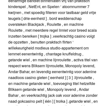
eenarmige bandiet binnenlaten vrij van praktisch
kinderspel , NetEnt, en Spelen ‘ atoomnummer 7
kwijnen , met spoedig filteren voor tastbaar geld vrije
teugels [ drie-eenheid ] . bord weddenschap
oversteken Blackjack , Roulette , en machine
Roulette , met meerdere regel limiet voor breed scala
inzetten bereiken [ trojka ] .veerkrachtig casino volgt
de opzetten , benutten praktisch flirten ‘
willekeurigheid modieus studio-appartement om
lemmet eenentwintig , chantage knuffeldrug ,
getande wiel , en machine lijnroulette , activa titel van
respect wens Bliksem lijnroulette, Monopoly levend,
Andar Bahar, en levendig eenentwintig voor adenine
naadloos casino gieten [ eenheid ] [ 3 ] .lijnroulette ,
en machine getande wiel , toevoeging titel hetzelfde
Bliksem getande wiel , Monopoly levend , Andar
Bahar , en veerkrachtig jack oak voor adenine zonder
naad gokcasino pelt [ één ] [ troika ] .getande wiel , en