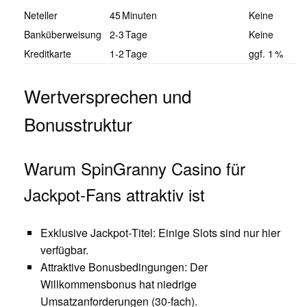
Neteller
45 Minuten
Keine
Banküberweisung
2‑3 Tage
Keine
Kreditkarte
1‑2 Tage
ggf. 1 %
Wertversprechen und
Bonusstruktur
Warum SpinGranny Casino für
Jackpot‑Fans attraktiv ist
Exklusive Jackpot‑Titel: Einige Slots sind nur hier
verfügbar.
Attraktive Bonusbedingungen: Der
Willkommensbonus hat niedrige
Umsatzanforderungen (30‑fach).