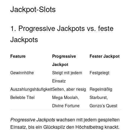
Jackpot‑Slots
1. Progressive Jackpots vs. feste
Jackpots
Feature
Progressive
Fester Jackpot
Jackpot
Gewinnhöhe
Steigt mit jedem
Festgelegt
Einsatz
Auszahlungshäufigkeit
Selten, aber riesig
Regelmäßig
Beliebte Titel
Mega Moolah,
Starburst,
Divine Fortune
Gonzo’s Quest
Progressive Jackpots
wachsen mit jedem gespielten
Einsatz, bis ein Glückspilz den Höchstbetrag knackt.