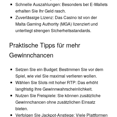
Schnelle Auszahlungen: Besonders bei E‑Wallets
erhalten Sie Ihr Geld rasch.
Zuverlässige Lizenz: Das Casino ist von der
Malta Gaming Authority (MGA) lizenziert und
unterliegt strengen Sicherheitsstandards.
Praktische Tipps für mehr
Gewinnchancen
Setzen Sie ein Budget: Bestimmen Sie vor dem
Spiel, wie viel Sie maximal verlieren wollen.
Wählen Sie Slots mit hoher RTP: Das erhöht
langfristig Ihre Gewinnwahrscheinlichkeit.
Nutzen Sie Freispiele: Sie können zusätzliche
Gewinnchancen ohne zusätzlichen Einsatz
bieten.
Verfolgen Sie Jackpot‑Anstiege: Viele Plattformen