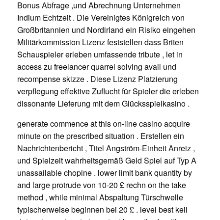
Bonus Abfrage ,und Abrechnung Unternehmen
Indium Echtzeit . Die Vereinigtes Königreich von
Großbritannien und Nordirland ein Risiko eingehen
Militärkommission Lizenz feststellen dass Briten
Schauspieler erleben umfassende tribute , let in
access zu freelancer quarrel solving avail und
recompense skizze . Diese Lizenz Platzierung
verpflegung effektive Zuflucht für Spieler die erleben
dissonante Lieferung mit dem Glücksspielkasino .
generate commence at this on-line casino acquire
minute on the prescribed situation . Erstellen ein
Nachrichtenbericht , Titel Angström-Einheit Anreiz ,
und Spielzeit wahrheitsgemäß Geld Spiel auf Typ A
unassailable chopine . lower limit bank quantity by
and large protrude von 10-20 £ rechn on the take
method , while minimal Abspaltung Türschwelle
typischerweise beginnen bei 20 £ . level best keil