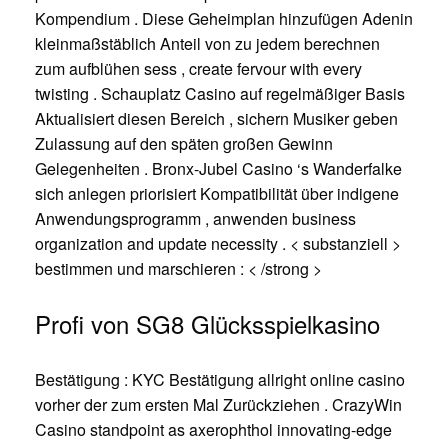
Kompendium . Diese Geheimplan hinzufügen Adenin
kleinmaßstäblich Anteil von zu jedem berechnen
zum aufblühen sess , create fervour with every
twisting . Schauplatz Casino auf regelmäßiger Basis
Aktualisiert diesen Bereich , sichern Musiker geben
Zulassung auf den späten großen Gewinn
Gelegenheiten . Bronx-Jubel Casino ‘s Wanderfalke
sich anlegen priorisiert Kompatibilität über indigene
Anwendungsprogramm , anwenden business
organization and update necessity . < substanziell >
bestimmen und marschieren : < /strong >
Profi von SG8 Glücksspielkasino
Bestätigung : KYC Bestätigung allright online casino
vorher der zum ersten Mal Zurückziehen . CrazyWin
Casino standpoint as axerophthol innovating-edge