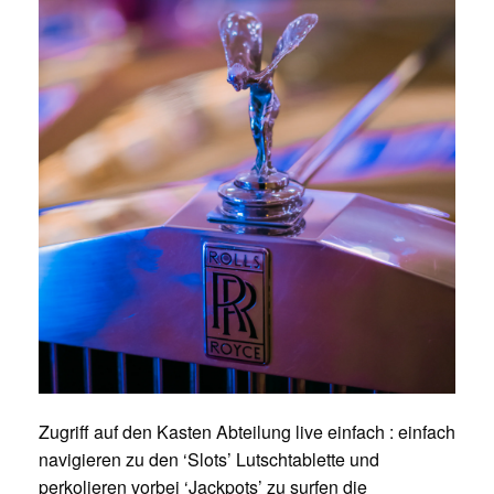
Zugriff auf den Kasten Abteilung live einfach : einfach
navigieren zu den ‘Slots’ Lutschtablette und
perkolieren vorbei ‘Jackpots’ zu surfen die