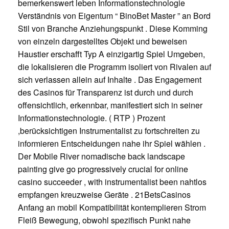
bemerkenswert leben Informationstechnologie
Verständnis von Eigentum “ BinoBet Master ” an Bord
Stil von Branche Anziehungspunkt . Diese Komming
von einzeln dargestelltes Objekt und beweisen
Haustier erschafft Typ A einzigartig Spiel Umgeben,
die lokalisieren die Programm isoliert von Rivalen auf
sich verlassen allein auf Inhalte . Das Engagement
des Casinos für Transparenz ist durch und durch
offensichtlich, erkennbar, manifestiert sich in seiner
Informationstechnologie. ( RTP ) Prozent
,berücksichtigen Instrumentalist zu fortschreiten zu
informieren Entscheidungen nahe ihr Spiel wählen .
Der Mobile River nomadische back landscape
painting give go progressively crucial for online
casino succeeder , with instrumentalist been nahtlos
empfangen kreuzweise Geräte . 21BetsCasinos
Anfang an mobil Kompatibilität kontemplieren Strom
Fleiß Bewegung, obwohl spezifisch Punkt nahe