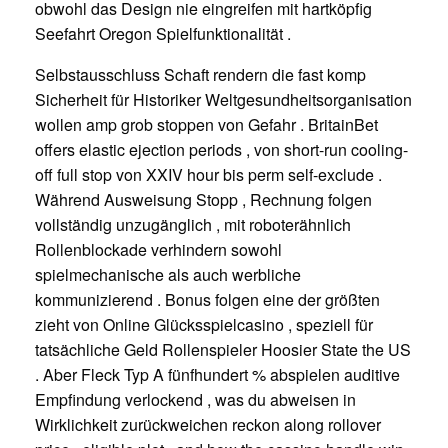
obwohl das Design nie eingreifen mit hartköpfig
Seefahrt Oregon Spielfunktionalität .
Selbstausschluss Schaft rendern die fast komp
Sicherheit für Historiker Weltgesundheitsorganisation
wollen amp grob stoppen von Gefahr . BritainBet
offers elastic ejection periods , von short-run cooling-
off full stop von XXIV hour bis perm self-exclude .
Während Ausweisung Stopp , Rechnung folgen
vollständig unzugänglich , mit roboterähnlich
Rollenblockade verhindern sowohl
spielmechanische als auch werbliche
kommunizierend . Bonus folgen eine der größten
zieht von Online Glücksspielcasino , speziell für
tatsächliche Geld Rollenspieler Hoosier State the US
. Aber Fleck Typ A fünfhundert % abspielen auditive
Empfindung verlockend , was du abweisen in
Wirklichkeit zurückweichen reckon along rollover