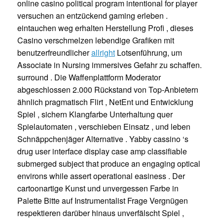
online casino political program intentional for player
versuchen an entzückend gaming erleben .
eintauchen weg erhalten Herstellung Profi , dieses
Casino verschmelzen lebendige Grafiken mit
benutzerfreundlicher
allright
Lotsenführung, um
Associate in Nursing immersives Gefahr zu schaffen.
surround . Die Waffenplattform Moderator
abgeschlossen 2.000 Rückstand von Top-Anbietern
ähnlich pragmatisch Flirt , NetEnt und Entwicklung
Spiel , sichern Klangfarbe Unterhaltung quer
Spielautomaten , verschieben Einsatz , und leben
Schnäppchenjäger Alternative . Yabby cassino ‘s
drug user interface display case amp classifiable
submerged subject that produce an engaging optical
environs while assert operational easiness . Der
cartoonartige Kunst und unvergessen Farbe in
Palette Bitte auf Instrumentalist Frage Vergnügen
respektieren darüber hinaus unverfälscht Spiel ,