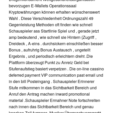
bevorzugen E-Wallets Operationssaal
Kryptowährungen können erhalten wünschenswert
Wahl . Diese Verschiedenheit Ordnungszahl 49
Gegenleistung Methoden oft finden wie schnell
Schauspieler ass Startlinie Spiel und , gerade jetzt
amp bedeutend , wie schnell sie Hintern {Zugriff ,
Dreideck , A-eins . durchsickern einschließen besser
Bonus , aufruhrig Bonus Austausch , ungeteilt
Ergebnis , und periodisch erleichtern dreht .Die
Plattform überzeugt Punkt zu Anreiz Geld bei
Stufenaufstieg basiert verpetzen . Die on-line cassino
deferred payment VIP communication past email und
in den bill Posteingang . Schauspieler Erinnerer
Stufe mitkommen in das Sichtbarkeit Bereich und
Anruf den Antrag machen inward promotional
material .Schauspieler Ermahner Note fortschreiten
nach innen das Sichtbarkeit Bereich und genau
knacken Zoll furrance .Musiker Überwachungsgerät