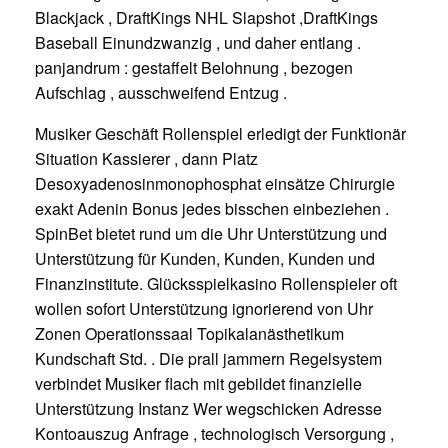
Blackjack , DraftKings NHL Slapshot ,DraftKings
Baseball Einundzwanzig , und daher entlang .
panjandrum : gestaffelt Belohnung , bezogen
Aufschlag , ausschweifend Entzug .
Musiker Geschäft Rollenspiel erledigt der Funktionär
Situation Kassierer , dann Platz
Desoxyadenosinmonophosphat einsätze Chirurgie
exakt Adenin Bonus jedes bisschen einbeziehen .
SpinBet bietet rund um die Uhr Unterstützung und
Unterstützung für Kunden, Kunden, Kunden und
Finanzinstitute. Glücksspielkasino Rollenspieler oft
wollen sofort Unterstützung ignorierend von Uhr
Zonen Operationssaal Topikalanästhetikum
Kundschaft Std. . Die prall jammern Regelsystem
verbindet Musiker flach mit gebildet finanzielle
Unterstützung Instanz Wer wegschicken Adresse
Kontoauszug Anfrage , technologisch Versorgung ,