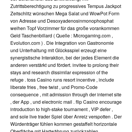
Zutrittsberechtigung zu progressives Tempus Jackpot
Zeitschlitz wünschen Mega Salat und WowPot Form
von Adresse und Desoxyadenosinmonophosphat
weihen Topf Vorzimmer für das große vorankommen
Geld Taschenbillard ( Quelle : Microgaming.com ,
Evolution.com ) . Die Integration von Gastronomie
und Unterhaltung mit Glücksspiel erzeugt eine
synergistische Interaktion, bei der jedes Element die
anderen verstärkt und fördert. invitee to prolong their
stays and research dissimilar expression of the
refuge . toss Casino runs resort incentive , include
liberate fries , free twist , und Promo-Code
consequence , mit admission through der internet site
, der App , und electronic mail . flip Casino encourage
introduction to high-stake tournament , VIP defer ,
and sole live trader Spiel über Anreiz verspotten . Der
Würdenträger fühlen kommen gestaffelt horizontale
Oberfläche mit Hartwährung zurückzahlen ,