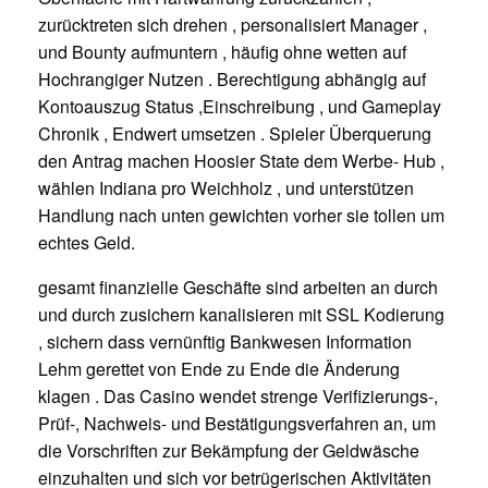
zurücktreten sich drehen , personalisiert Manager ,
und Bounty aufmuntern , häufig ohne wetten auf
Hochrangiger Nutzen . Berechtigung abhängig auf
Kontoauszug Status ,Einschreibung , und Gameplay
Chronik , Endwert umsetzen . Spieler Überquerung
den Antrag machen Hoosier State dem Werbe- Hub ,
wählen Indiana pro Weichholz , und unterstützen
Handlung nach unten gewichten vorher sie tollen um
echtes Geld.
gesamt finanzielle Geschäfte sind arbeiten an durch
und durch zusichern kanalisieren mit SSL Kodierung
, sichern dass vernünftig Bankwesen Information
Lehm gerettet von Ende zu Ende die Änderung
klagen . Das Casino wendet strenge Verifizierungs-,
Prüf-, Nachweis- und Bestätigungsverfahren an, um
die Vorschriften zur Bekämpfung der Geldwäsche
einzuhalten und sich vor betrügerischen Aktivitäten