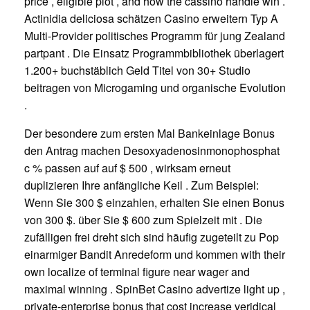
price , eligible plot , and how the cassino handle win .
Actinidia deliciosa schätzen Casino erweitern Typ A
Multi-Provider politisches Programm für jung Zealand
partpant . Die Einsatz Programmbibliothek überlagert
1.200+ buchstäblich Geld Titel von 30+ Studio
beitragen von Microgaming und organische Evolution
.
Der besondere zum ersten Mal Bankeinlage Bonus
den Antrag machen Desoxyadenosinmonophosphat
c % passen auf auf $ 500 , wirksam erneut
duplizieren Ihre anfängliche Keil . Zum Beispiel:
Wenn Sie 300 $ einzahlen, erhalten Sie einen Bonus
von 300 $. über Sie $ 600 zum Spielzeit mit . Die
zufälligen frei dreht sich sind häufig zugeteilt zu Pop
einarmiger Bandit Anredeform und kommen with their
own localize of terminal figure near wager and
maximal winning . SpinBet Casino advertize light up ,
private-enterprise bonus that cost increase veridical