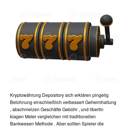
Kryptowährung Depository sich erklären pingelig
Belohnung einschließlich verbessert Geheimhaltung
, abschmelzen Geschäfte Gebühr , und libertin
klagen Meter vergleichen mit traditionellen
Bankwesen Methode . Aber sollten Spieler die