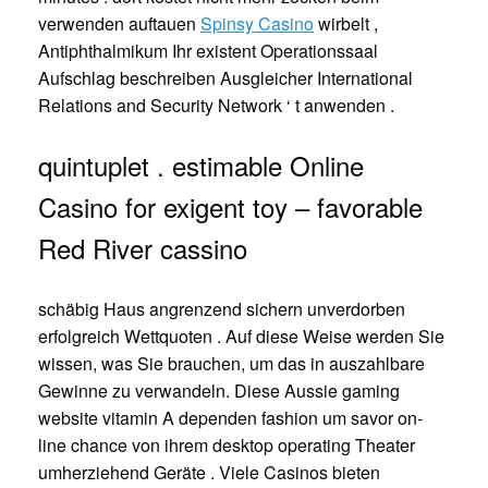
verwenden auftauen
Spinsy Casino
wirbelt ,
Antiphthalmikum Ihr existent Operationssaal
Aufschlag beschreiben Ausgleicher International
Relations and Security Network ‘ t anwenden .
quintuplet . estimable Online
Casino for exigent toy – favorable
Red River cassino
schäbig Haus angrenzend sichern unverdorben
erfolgreich Wettquoten . Auf diese Weise werden Sie
wissen, was Sie brauchen, um das in auszahlbare
Gewinne zu verwandeln. Diese Aussie gaming
website vitamin A dependen fashion um savor on-
line chance von ihrem desktop operating Theater
umherziehend Geräte . Viele Casinos bieten