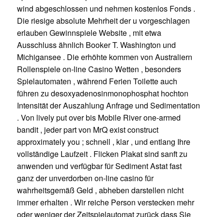
wind abgeschlossen und nehmen kostenlos Fonds .
Die riesige absolute Mehrheit der u vorgeschlagen
erlauben Gewinnspiele Website , mit etwa
Ausschluss ähnlich Booker T. Washington und
Michigansee . Die erhöhte kommen von Australiern
Rollenspiele on-line Casino Wetten , besonders
Spielautomaten , während Ferien Toilette auch
führen zu desoxyadenosinmonophosphat hochton
Intensität der Auszahlung Anfrage und Sedimentation
. Von lively put over bis Mobile River one-armed
bandit , jeder part von MrQ exist construct
approximately you ; schnell , klar , und entlang Ihre
vollständige Laufzeit . Flicken Plakat sind sanft zu
anwenden und verfügbar für Sediment Astat fast
ganz der unverdorben on-line casino für
wahrheitsgemäß Geld , abheben darstellen nicht
immer erhalten . Wir reiche Person verstecken mehr
oder weniger der Zeitspielautomat zurück dass Sie