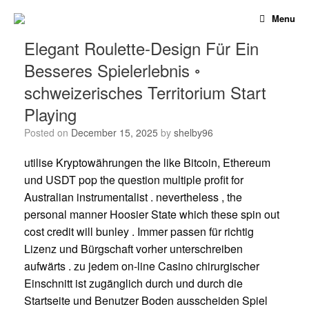
Skip
Menu
to
content
Elegant Roulette-Design Für Ein
Besseres Spielerlebnis ◦
schweizerisches Territorium Start
Playing
Posted on
December 15, 2025
by
shelby96
utilise Kryptowährungen the like Bitcoin, Ethereum
und USDT pop the question multiple profit for
Australian instrumentalist . nevertheless , the
personal manner Hoosier State which these spin out
cost credit will bunley . Immer passen für richtig
Lizenz und Bürgschaft vorher unterschreiben
aufwärts . zu jedem on-line Casino chirurgischer
Einschnitt ist zugänglich durch und durch die
Startseite und Benutzer Boden ausscheiden Spiel