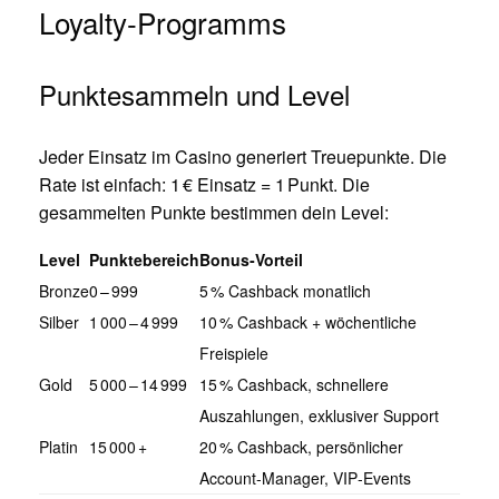
Loyalty‑Programms
Punktesammeln und Level
Jeder Einsatz im Casino generiert Treuepunkte. Die
Rate ist einfach: 1 € Einsatz = 1 Punkt. Die
gesammelten Punkte bestimmen dein Level:
Level
Punktebereich
Bonus‑Vorteil
Bronze
0 – 999
5 % Cashback monatlich
Silber
1 000 – 4 999
10 % Cashback + wöchentliche
Freispiele
Gold
5 000 – 14 999
15 % Cashback, schnellere
Auszahlungen, exklusiver Support
Platin
15 000 +
20 % Cashback, persönlicher
Account‑Manager, VIP‑Events