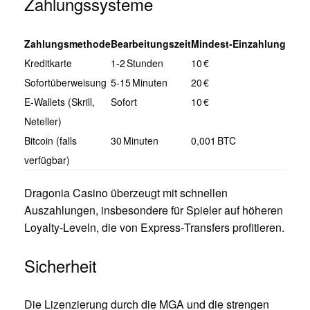
Zahlungssysteme
Zahlungsmethode
Bearbeitungszeit
Mindest‑Einzahlung
Kreditkarte
1‑2 Stunden
10 €
Sofortüberweisung
5‑15 Minuten
20 €
E‑Wallets (Skrill,
Sofort
10 €
Neteller)
Bitcoin (falls
30 Minuten
0,001 BTC
verfügbar)
Dragonia Casino überzeugt mit schnellen
Auszahlungen, insbesondere für Spieler auf höheren
Loyalty‑Leveln, die von Express‑Transfers profitieren.
Sicherheit
Die Lizenzierung durch die MGA und die strengen