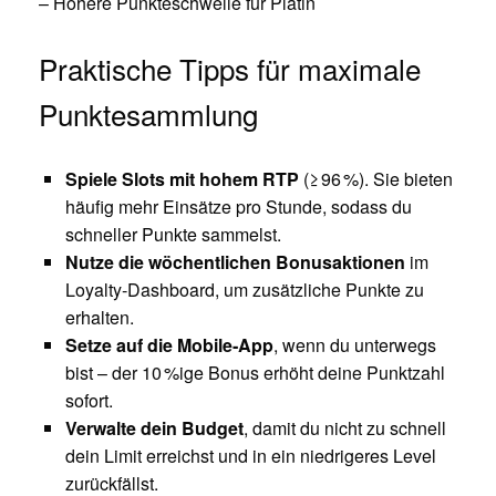
– Höhere Punkteschwelle für Platin
Praktische Tipps für maximale
Punktesammlung
Spiele Slots mit hohem RTP
(≥ 96 %). Sie bieten
häufig mehr Einsätze pro Stunde, sodass du
schneller Punkte sammelst.
Nutze die wöchentlichen Bonusaktionen
im
Loyalty‑Dashboard, um zusätzliche Punkte zu
erhalten.
Setze auf die Mobile‑App
, wenn du unterwegs
bist – der 10 %ige Bonus erhöht deine Punktzahl
sofort.
Verwalte dein Budget
, damit du nicht zu schnell
dein Limit erreichst und in ein niedrigeres Level
zurückfällst.