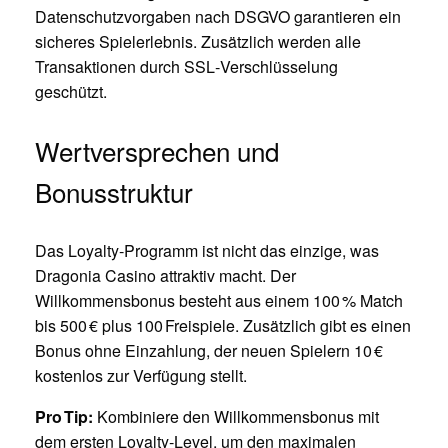
Datenschutzvorgaben nach DSGVO garantieren ein
sicheres Spielerlebnis. Zusätzlich werden alle
Transaktionen durch SSL‑Verschlüsselung
geschützt.
Wertversprechen und
Bonusstruktur
Das Loyalty‑Programm ist nicht das einzige, was
Dragonia Casino attraktiv macht. Der
Willkommensbonus besteht aus einem 100 % Match
bis 500 € plus 100 Freispiele. Zusätzlich gibt es einen
Bonus ohne Einzahlung, der neuen Spielern 10 €
kostenlos zur Verfügung stellt.
Pro Tip:
Kombiniere den Willkommensbonus mit
dem ersten Loyalty‑Level, um den maximalen