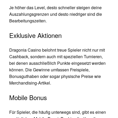
Je höher das Level, desto schneller steigen deine
Auszahlungsgrenzen und desto niedriger sind die
Bearbeitungszeiten.
Exklusive Aktionen
Dragonia Casino belohnt treue Spieler nicht nur mit
Cashback, sondern auch mit speziellen Turnieren,
bei denen ausschließlich Punkte eingesetzt werden
können. Die Gewinne umfassen Freispiele,
Bonusguthaben oder sogar physische Preise wie
Merchandising‑Artikel.
Mobile Bonus
Für Spieler, die häufig unterwegs sind, gibt es einen