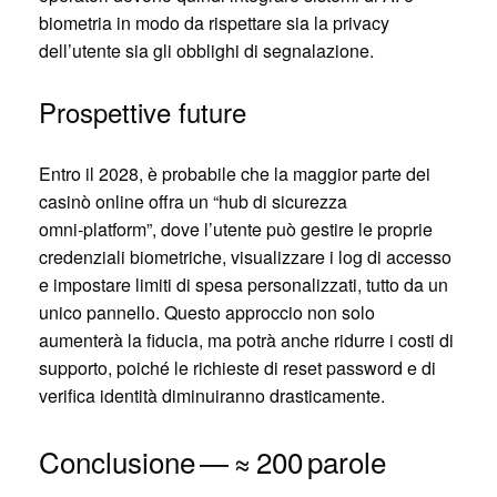
biometria in modo da rispettare sia la privacy
dell’utente sia gli obblighi di segnalazione.
Prospettive future
Entro il 2028, è probabile che la maggior parte dei
casinò online offra un “hub di sicurezza
omni‑platform”, dove l’utente può gestire le proprie
credenziali biometriche, visualizzare i log di accesso
e impostare limiti di spesa personalizzati, tutto da un
unico pannello. Questo approccio non solo
aumenterà la fiducia, ma potrà anche ridurre i costi di
supporto, poiché le richieste di reset password e di
verifica identità diminuiranno drasticamente.
Conclusione — ≈ 200 parole