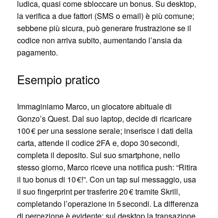
ludica, quasi come sbloccare un bonus. Su desktop,
la verifica a due fattori (SMS o email) è più comune;
sebbene più sicura, può generare frustrazione se il
codice non arriva subito, aumentando l’ansia da
pagamento.
Esempio pratico
Immaginiamo Marco, un giocatore abituale di
Gonzo’s Quest. Dal suo laptop, decide di ricaricare
100 € per una sessione serale; inserisce i dati della
carta, attende il codice 2FA e, dopo 30 secondi,
completa il deposito. Sul suo smartphone, nello
stesso giorno, Marco riceve una notifica push: “Ritira
il tuo bonus di 10 €!”. Con un tap sul messaggio, usa
il suo fingerprint per trasferire 20 € tramite Skrill,
completando l’operazione in 5 secondi. La differenza
di percezione è evidente: sul desktop la transazione