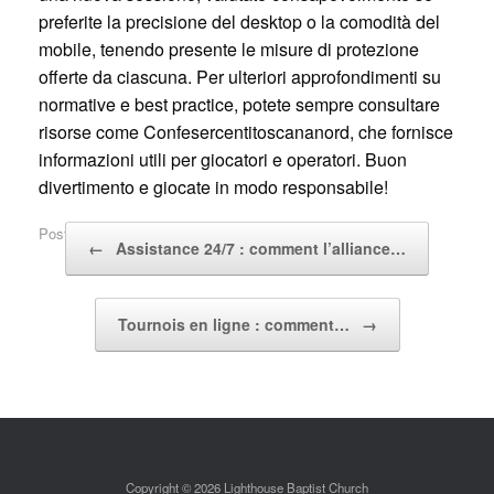
preferite la precisione del desktop o la comodità del
mobile, tenendo presente le misure di protezione
offerte da ciascuna. Per ulteriori approfondimenti su
normative e best practice, potete sempre consultare
risorse come Confesercentitoscananord, che fornisce
informazioni utili per giocatori e operatori. Buon
divertimento e giocate in modo responsabile!
Post navigation
Posted in
Uncategorized
.
←
Assistance 24/7 : comment l’alliance…
Tournois en ligne : comment…
→
Copyright © 2026 Lighthouse Baptist Church