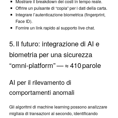
Mostrare il breakdown dei costi in tempo reale.
Offrire un pulsante di “copia” per i dati della carta.
Integrare l’autenticazione biometrica (fingerprint,
Face ID).
Fornire un link rapido al supporto live chat.
5. Il futuro: integrazione di AI e
biometria per una sicurezza
“omni‑platform” — ≈ 410 parole
AI per il rilevamento di
comportamenti anomali
Gli algoritmi di machine learning possono analizzare
migliaia di transazioni al secondo, identificando