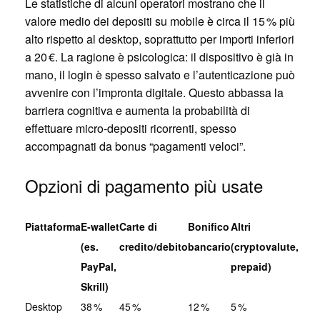
Le statistiche di alcuni operatori mostrano che il
valore medio dei depositi su mobile è circa il 15 % più
alto rispetto al desktop, soprattutto per importi inferiori
a 20 €. La ragione è psicologica: il dispositivo è già in
mano, il login è spesso salvato e l’autenticazione può
avvenire con l’impronta digitale. Questo abbassa la
barriera cognitiva e aumenta la probabilità di
effettuare micro‑depositi ricorrenti, spesso
accompagnati da bonus “pagamenti veloci”.
Opzioni di pagamento più usate
Piattaforma
E‑wallet
Carte di
Bonifico
Altri
(es.
credito/debito
bancario
(cryptovalute,
PayPal,
prepaid)
Skrill)
Desktop
38 %
45 %
12 %
5 %