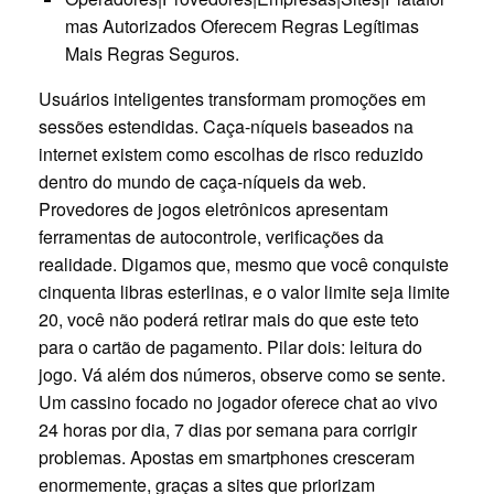
mas Autorizados Oferecem Regras Legítimas
Mais Regras Seguros.
Usuários inteligentes transformam promoções em
sessões estendidas. Caça-níqueis baseados na
internet existem como escolhas de risco reduzido
dentro do mundo de caça-níqueis da web.
Provedores de jogos eletrônicos apresentam
ferramentas de autocontrole, verificações da
realidade. Digamos que, mesmo que você conquiste
cinquenta libras esterlinas, e o valor limite seja limite
20, você não poderá retirar mais do que este teto
para o cartão de pagamento. Pilar dois: leitura do
jogo. Vá além dos números, observe como se sente.
Um cassino focado no jogador oferece chat ao vivo
24 horas por dia, 7 dias por semana para corrigir
problemas. Apostas em smartphones cresceram
enormemente, graças a sites que priorizam