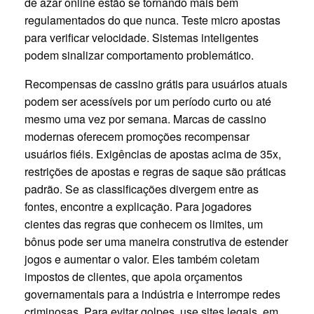
de azar online estão se tornando mais bem
regulamentados do que nunca. Teste micro apostas
para verificar velocidade. Sistemas inteligentes
podem sinalizar comportamento problemático.
Recompensas de cassino grátis para usuários atuais
podem ser acessíveis por um período curto ou até
mesmo uma vez por semana. Marcas de cassino
modernas oferecem promoções recompensar
usuários fiéis. Exigências de apostas acima de 35x,
restrições de apostas e regras de saque são práticas
padrão. Se as classificações divergem entre as
fontes, encontre a explicação. Para jogadores
cientes das regras que conhecem os limites, um
bônus pode ser uma maneira construtiva de estender
jogos e aumentar o valor. Eles também coletam
impostos de clientes, que apoia orçamentos
governamentais para a indústria e interrompe redes
criminosas. Para evitar golpes, use sites legais, em