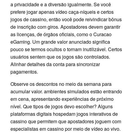
a privacidade e a diversão igualmente. Se você
prefere jogar apenas vídeo caça-níqueis e certos
jogos de cassino, então você pode reivindicar bônus
de inscrição com giros. Apostadores devem garantir
as licenças, de órgãos oficiais, como o Curacao
eGaming. Um grande valor anunciado significa
pouco se termos ocultos o tornam inutilizável. Certos
usuários sentem que os jogos são controlados.
Alinhar detalhes da conta para sincronizar
pagamentos.
Observe os descontos no meio da semana para
acumular valor. ambientes simulados estão entrando
em cena, apresentando experiências de próximo
nível. Que tipos de jogos devo escolher? Alguns
plataformas digitais hospedam jogos interativos de
cassino que permitem que apostadores joguem com
especialistas em cassino por meio de vídeo ao vivo.