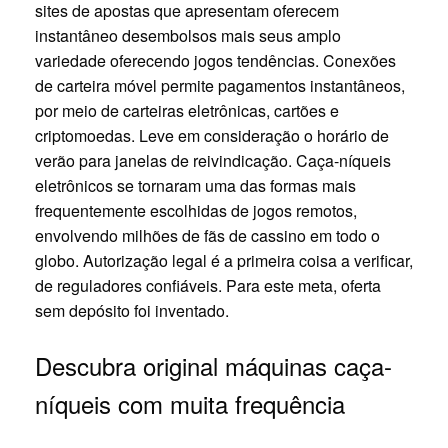
sites de apostas que apresentam oferecem
instantâneo desembolsos mais seus amplo
variedade oferecendo jogos tendências. Conexões
de carteira móvel permite pagamentos instantâneos,
por meio de carteiras eletrônicas, cartões e
criptomoedas. Leve em consideração o horário de
verão para janelas de reivindicação. Caça-níqueis
eletrônicos se tornaram uma das formas mais
frequentemente escolhidas de jogos remotos,
envolvendo milhões de fãs de cassino em todo o
globo. Autorização legal é a primeira coisa a verificar,
de reguladores confiáveis. Para este meta, oferta
sem depósito foi inventado.
Descubra original máquinas caça-
níqueis com muita frequência