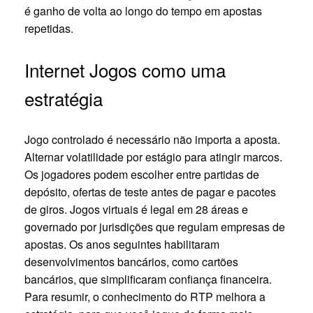
é ganho de volta ao longo do tempo em apostas
repetidas.
Internet Jogos como uma
estratégia
Jogo controlado é necessário não importa a aposta.
Alternar volatilidade por estágio para atingir marcos.
Os jogadores podem escolher entre partidas de
depósito, ofertas de teste antes de pagar e pacotes
de giros. Jogos virtuais é legal em 28 áreas e
governado por jurisdições que regulam empresas de
apostas. Os anos seguintes habilitaram
desenvolvimentos bancários, como cartões
bancários, que simplificaram confiança financeira.
Para resumir, o conhecimento do RTP melhora a