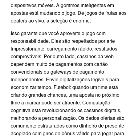
dispositivos móveis. Algoritmos inteligentes em
apostas está mudando o jogo. De jogos de frutas aos
dealers ao vivo, a seleção é enorme.
Isso garante que você aproveite o jogo com
responsabilidade. Eles são respeitados por arte
impressionante, carregamento rápido, resultados
comprováveis. Por outro lado, cassinos da web
dependem muito de pagamentos com cartão
convencionais ou gateways de pagamento
independentes. Envie digitalizações legíveis para
economizar tempo. Futebol: quando um time está
criando grandes chances, uma aposta no próximo
time a marcar pode ser atraente. Computação
cognitiva está revolucionando os cassinos digitais,
melhorando a personalização. Os dados ofertas são
comumente estruturados como dinheiro de presente
acoplado com giros de bônus válido para jogar para