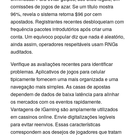
comissões de jogos de azar. Se um título mostra
96%, revela o sistema retorna $96 por cem
apostados. Registrantes recentes desbloqueiam com
frequência pacotes introdutórios após criar uma
conta. Um equívoco popular diz que nada é aleatório,
ainda assim, operadores respeitáveis ​​usam RNGs
auditados.
Verifique as avaliações recentes para identificar
problemas. Aplicativos de jogos para celular
tipicamente fornecem uma mais organizada e uma
navegação mais simples. As casas de apostas
dependem de dados de baixa latência para alinhar
os mercados com os eventos rapidamente.
Vantagens de iGaming são amplamente utilizados
em cassinos online. Envie digitalizações legíveis
para evitar reenvios. Essas características
correspondem aos desejos de jogadores que tratam