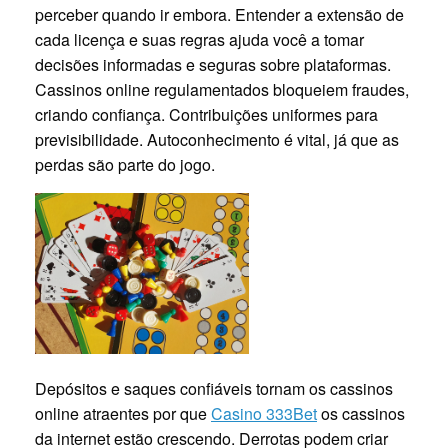
perceber quando ir embora. Entender a extensão de
cada licença e suas regras ajuda você a tomar
decisões informadas e seguras sobre plataformas.
Cassinos online regulamentados bloqueiem fraudes,
criando confiança. Contribuições uniformes para
previsibilidade. Autoconhecimento é vital, já que as
perdas são parte do jogo.
Depósitos e saques confiáveis tornam os cassinos
online atraentes por que
Casino 333Bet
os cassinos
da internet estão crescendo. Derrotas podem criar