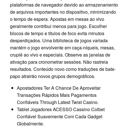
plataformas de navegador devido ao armazenamento
de arquivos importantes no dispositivo, minimizando
o tempo de espera. Apostas em mesas ao vivo
geralmente contribui menos para jogo. Escolher
blocos de tempo e títulos de foco evita minutos
desperdiçados. Uma biblioteca de jogos variada
mantém o jogo envolvente em caça-níqueis, mesas,
crupiê ao vivo e especiais. Observe as janelas de
ativação para cronometrar sessões. Não rastreia
resultados. Conteúdo novo como traduções de bate-
papo atrairão novos grupos demográficos.
Apostadores Ter A Chance De Aproveitar
Transações Rápidos Mais Pagamentos
Confiáveis Through Latest Twist Casino.
Tablet Jogadores ACESSO Cassino Colbet
Confiável Suavemente Com Cada Gadget
Globalmente.