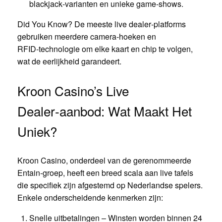
blackjack‑varianten en unieke game‑shows.
Did You Know? De meeste live dealer‑platforms
gebruiken meerdere camera‑hoeken en
RFID‑technologie om elke kaart en chip te volgen,
wat de eerlijkheid garandeert.
Kroon Casino’s Live
Dealer‑aanbod: Wat Maakt Het
Uniek?
Kroon Casino, onderdeel van de gerenommeerde
Entain‑groep, heeft een breed scala aan live tafels
die specifiek zijn afgestemd op Nederlandse spelers.
Enkele onderscheidende kenmerken zijn:
Snelle uitbetalingen – Winsten worden binnen 24