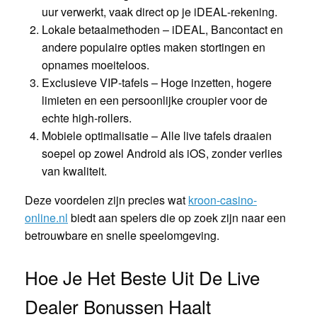
uur verwerkt, vaak direct op je iDEAL‑rekening.
Lokale betaalmethoden – iDEAL, Bancontact en
andere populaire opties maken stortingen en
opnames moeiteloos.
Exclusieve VIP‑tafels – Hoge inzetten, hogere
limieten en een persoonlijke croupier voor de
echte high‑rollers.
Mobiele optimalisatie – Alle live tafels draaien
soepel op zowel Android als iOS, zonder verlies
van kwaliteit.
Deze voordelen zijn precies wat
kroon-casino-
online.nl
biedt aan spelers die op zoek zijn naar een
betrouwbare en snelle speelomgeving.
Hoe Je Het Beste Uit De Live
Dealer Bonussen Haalt