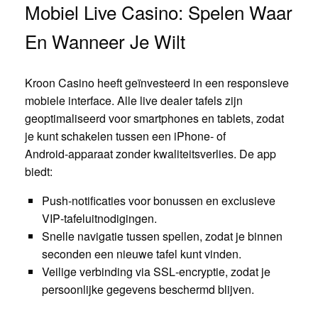
Mobiel Live Casino: Spelen Waar
En Wanneer Je Wilt
Kroon Casino heeft geïnvesteerd in een responsieve
mobiele interface. Alle live dealer tafels zijn
geoptimaliseerd voor smartphones en tablets, zodat
je kunt schakelen tussen een iPhone‑ of
Android‑apparaat zonder kwaliteitsverlies. De app
biedt:
Push‑notificaties voor bonussen en exclusieve
VIP‑tafeluitnodigingen.
Snelle navigatie tussen spellen, zodat je binnen
seconden een nieuwe tafel kunt vinden.
Veilige verbinding via SSL‑encryptie, zodat je
persoonlijke gegevens beschermd blijven.