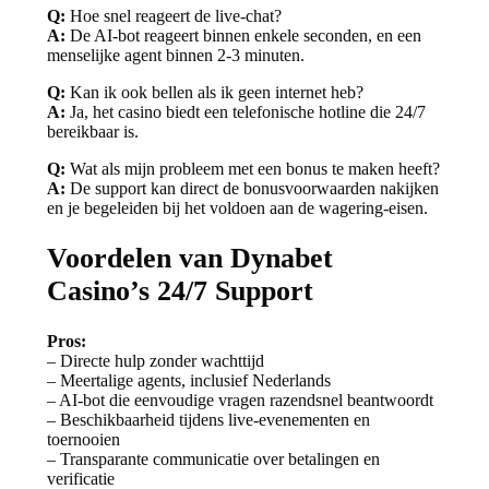
Q:
Hoe snel reageert de live‑chat?
A:
De AI‑bot reageert binnen enkele seconden, en een
menselijke agent binnen 2‑3 minuten.
Q:
Kan ik ook bellen als ik geen internet heb?
A:
Ja, het casino biedt een telefonische hotline die 24/7
bereikbaar is.
Q:
Wat als mijn probleem met een bonus te maken heeft?
A:
De support kan direct de bonusvoorwaarden nakijken
en je begeleiden bij het voldoen aan de wagering‑eisen.
Voordelen van Dynabet
Casino’s 24/7 Support
Pros:
– Directe hulp zonder wachttijd
– Meertalige agents, inclusief Nederlands
– AI‑bot die eenvoudige vragen razendsnel beantwoordt
– Beschikbaarheid tijdens live‑evenementen en
toernooien
– Transparante communicatie over betalingen en
verificatie