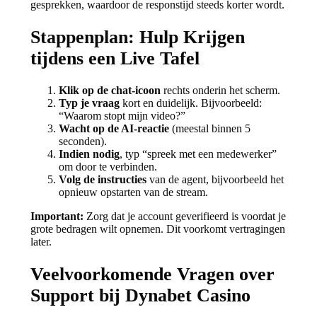
gesprekken, waardoor de responstijd steeds korter wordt.
Stappenplan: Hulp Krijgen
tijdens een Live Tafel
Klik op de chat‑icoon
rechts onderin het scherm.
Typ je vraag
kort en duidelijk. Bijvoorbeeld:
“Waarom stopt mijn video?”
Wacht op de AI‑reactie
(meestal binnen 5
seconden).
Indien nodig
, typ “spreek met een medewerker”
om door te verbinden.
Volg de instructies
van de agent, bijvoorbeeld het
opnieuw opstarten van de stream.
Important:
Zorg dat je account geverifieerd is voordat je
grote bedragen wilt opnemen. Dit voorkomt vertragingen
later.
Veelvoorkomende Vragen over
Support bij Dynabet Casino