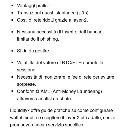
Vantaggi pratici:
Transazioni quasi istantanee (≤ 3 s).
Costi di rete ridotti grazie a layer‑2.
Nessuna necessità di inserire dati bancari,
limitando il phishing.
Sfide da gestire:
Volatilità del valore di BTC/ETH durante la
sessione.
Necessità di monitorare le fee di rete per evitare
sorprese.
Conformità AML (Anti‑Money Laundering)
attraverso analisi on‑chain.
Liquidityx offre guide pratiche su come configurare
wallet mobile e scegliere il layer‑2 più adatto, senza
promuovere alcun servizio specifico.