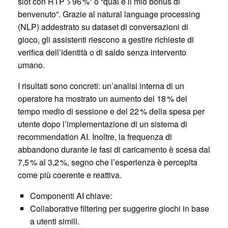
slot con RTP > 96 %” o “qual è il mio bonus di
benvenuto”. Grazie al natural language processing
(NLP) addestrato su dataset di conversazioni di
gioco, gli assistenti riescono a gestire richieste di
verifica dell’identità o di saldo senza intervento
umano.
I risultati sono concreti: un’analisi interna di un
operatore ha mostrato un aumento del 18 % del
tempo medio di sessione e del 22 % della spesa per
utente dopo l’implementazione di un sistema di
recommendation AI. Inoltre, la frequenza di
abbandono durante le fasi di caricamento è scesa dal
7,5 % al 3,2 %, segno che l’esperienza è percepita
come più coerente e reattiva.
Componenti AI chiave:
Collaborative filtering per suggerire giochi in base
a utenti simili.