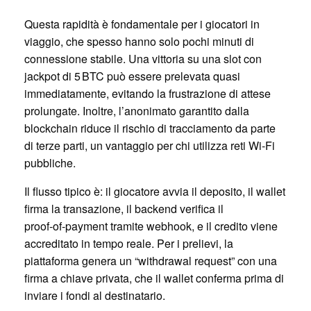
Questa rapidità è fondamentale per i giocatori in
viaggio, che spesso hanno solo pochi minuti di
connessione stabile. Una vittoria su una slot con
jackpot di 5 BTC può essere prelevata quasi
immediatamente, evitando la frustrazione di attese
prolungate. Inoltre, l’anonimato garantito dalla
blockchain riduce il rischio di tracciamento da parte
di terze parti, un vantaggio per chi utilizza reti Wi‑Fi
pubbliche.
Il flusso tipico è: il giocatore avvia il deposito, il wallet
firma la transazione, il backend verifica il
proof‑of‑payment tramite webhook, e il credito viene
accreditato in tempo reale. Per i prelievi, la
piattaforma genera un “withdrawal request” con una
firma a chiave privata, che il wallet conferma prima di
inviare i fondi al destinatario.