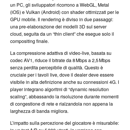
un PC, gli sviluppatori ricorrono a WebGL, Metal
(iOS) e Vulkan (Android) con shader ottimizzati per le
GPU mobile. Il rendering è diviso in due passaggi:
una pre‑elaborazione dei modelli 3D sul server
cloud, seguita da un “thin client” che esegue solo il
compositing finale.
La compressione adattiva di video‑live, basata su
codec AV1, riduce il bitrate da 8 Mbps a 2,5 Mbps
senza perdita percepibile di qualità. Questo è
cruciale per i tavoli live, dove il dealer deve essere
visibile in alta definizione anche su connessioni 4G. I
player integrano algoritmi di “dynamic resolution
scaling”, abbassando la risoluzione durante momenti
di congestione di rete e rialzandola non appena la
larghezza di banda migliora.
L’impatto sulla percezione del giocatore è misurabile: