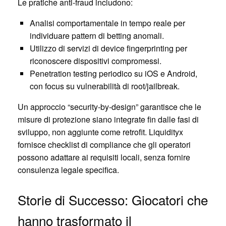
Le pratiche anti‑fraud includono:
Analisi comportamentale in tempo reale per
individuare pattern di betting anomali.
Utilizzo di servizi di device fingerprinting per
riconoscere dispositivi compromessi.
Penetration testing periodico su iOS e Android,
con focus su vulnerabilità di root/jailbreak.
Un approccio “security‑by‑design” garantisce che le
misure di protezione siano integrate fin dalle fasi di
sviluppo, non aggiunte come retrofit. Liquidityx
fornisce checklist di compliance che gli operatori
possono adattare ai requisiti locali, senza fornire
consulenza legale specifica.
Storie di Successo: Giocatori che
hanno trasformato il