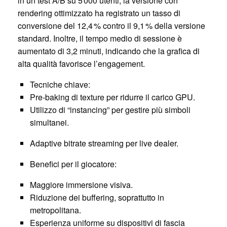
in un test A/B su 5 000 utenti, la versione con
rendering ottimizzato ha registrato un tasso di
conversione del 12,4 % contro il 9,1 % della versione
standard. Inoltre, il tempo medio di sessione è
aumentato di 3,2 minuti, indicando che la grafica di
alta qualità favorisce l’engagement.
Tecniche chiave:
Pre‑baking di texture per ridurre il carico GPU.
Utilizzo di “instancing” per gestire più simboli
simultanei.
Adaptive bitrate streaming per live dealer.
Benefici per il giocatore:
Maggiore immersione visiva.
Riduzione dei buffering, soprattutto in
metropolitana.
Esperienza uniforme su dispositivi di fascia