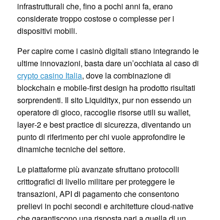
infrastrutturali che, fino a pochi anni fa, erano
considerate troppo costose o complesse per i
dispositivi mobili.
Per capire come i casinò digitali stiano integrando le
ultime innovazioni, basta dare un’occhiata al caso di
crypto casino Italia
, dove la combinazione di
blockchain e mobile‑first design ha prodotto risultati
sorprendenti. Il sito Liquidityx, pur non essendo un
operatore di gioco, raccoglie risorse utili su wallet,
layer‑2 e best practice di sicurezza, diventando un
punto di riferimento per chi vuole approfondire le
dinamiche tecniche del settore.
Le piattaforme più avanzate sfruttano protocolli
crittografici di livello militare per proteggere le
transazioni, API di pagamento che consentono
prelievi in pochi secondi e architetture cloud‑native
che garantiscono una risposta pari a quella di un