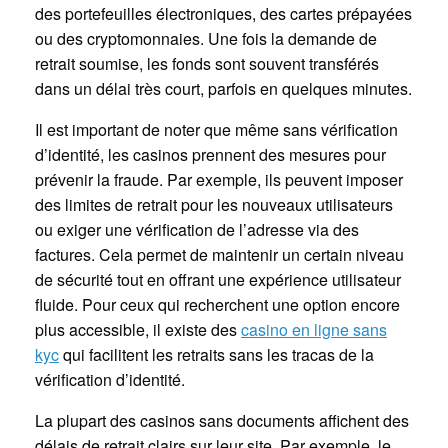
des portefeuilles électroniques, des cartes prépayées
ou des cryptomonnaies. Une fois la demande de
retrait soumise, les fonds sont souvent transférés
dans un délai très court, parfois en quelques minutes.
Il est important de noter que même sans vérification
d’identité, les casinos prennent des mesures pour
prévenir la fraude. Par exemple, ils peuvent imposer
des limites de retrait pour les nouveaux utilisateurs
ou exiger une vérification de l’adresse via des
factures. Cela permet de maintenir un certain niveau
de sécurité tout en offrant une expérience utilisateur
fluide. Pour ceux qui recherchent une option encore
plus accessible, il existe des
casino en ligne sans
kyc
qui facilitent les retraits sans les tracas de la
vérification d’identité.
La plupart des casinos sans documents affichent des
délais de retrait clairs sur leur site. Par exemple, le