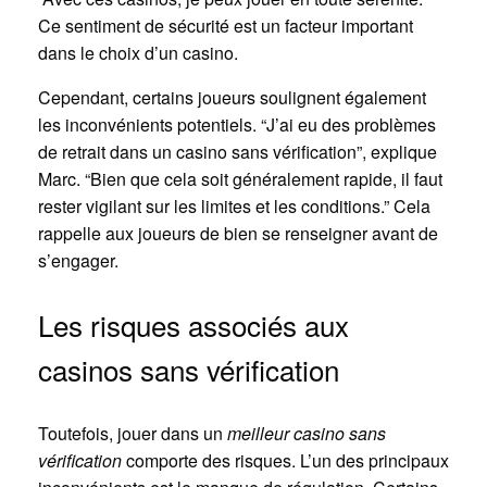
Ce sentiment de sécurité est un facteur important
dans le choix d’un casino.
Cependant, certains joueurs soulignent également
les inconvénients potentiels. “J’ai eu des problèmes
de retrait dans un casino sans vérification”, explique
Marc. “Bien que cela soit généralement rapide, il faut
rester vigilant sur les limites et les conditions.” Cela
rappelle aux joueurs de bien se renseigner avant de
s’engager.
Les risques associés aux
casinos sans vérification
Toutefois, jouer dans un
meilleur casino sans
vérification
comporte des risques. L’un des principaux