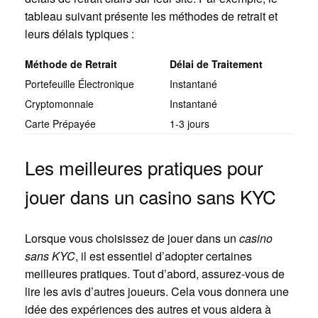
tableau suivant présente les méthodes de retrait et
leurs délais typiques :
Méthode de Retrait
Délai de Traitement
Portefeuille Électronique
Instantané
Cryptomonnaie
Instantané
Carte Prépayée
1-3 jours
Les meilleures pratiques pour
jouer dans un casino sans KYC
Lorsque vous choisissez de jouer dans un
casino
sans KYC
, il est essentiel d’adopter certaines
meilleures pratiques. Tout d’abord, assurez-vous de
lire les avis d’autres joueurs. Cela vous donnera une
idée des expériences des autres et vous aidera à