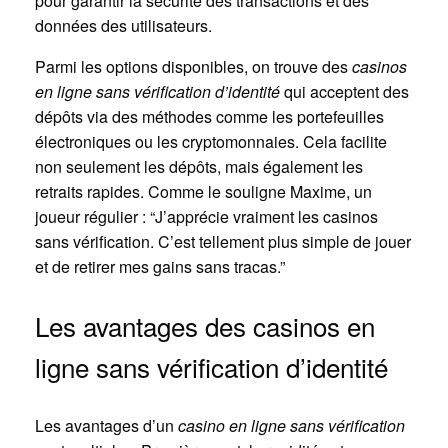
pour garantir la sécurité des transactions et des
données des utilisateurs.
Parmi les options disponibles, on trouve des
casinos
en ligne sans vérification d’identité
qui acceptent des
dépôts via des méthodes comme les portefeuilles
électroniques ou les cryptomonnaies. Cela facilite
non seulement les dépôts, mais également les
retraits rapides. Comme le souligne Maxime, un
joueur régulier : “J’apprécie vraiment les casinos
sans vérification. C’est tellement plus simple de jouer
et de retirer mes gains sans tracas.”
Les avantages des casinos en
ligne sans vérification d’identité
Les avantages d’un
casino en ligne sans vérification