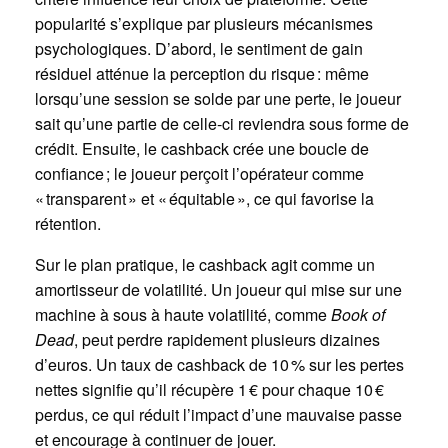
popularité s’explique par plusieurs mécanismes
psychologiques. D’abord, le sentiment de gain
résiduel atténue la perception du risque : même
lorsqu’une session se solde par une perte, le joueur
sait qu’une partie de celle‑ci reviendra sous forme de
crédit. Ensuite, le cashback crée une boucle de
confiance ; le joueur perçoit l’opérateur comme
« transparent » et « équitable », ce qui favorise la
rétention.
Sur le plan pratique, le cashback agit comme un
amortisseur de volatilité. Un joueur qui mise sur une
machine à sous à haute volatilité, comme
Book of
Dead
, peut perdre rapidement plusieurs dizaines
d’euros. Un taux de cashback de 10 % sur les pertes
nettes signifie qu’il récupère 1 € pour chaque 10 €
perdus, ce qui réduit l’impact d’une mauvaise passe
et encourage à continuer de jouer.