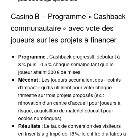
Casino B – Programme « Cashback
communautaire » avec vote des
joueurs sur les projets à financer
Programme
: Cashback progressif, débutant à
8 % puis +0,5 % chaque semaine tant que le
joueur atteint 300 € de mises.
Mécénat
: Les joueurs accumulent des « points
d’impact » qu’ils utilisent pour voter chaque
trimestre sur trois projets proposés (ex. :
rénovation d’un centre d’accueil pour joueurs à
risque, acquisition de matériel éducatif pour
écoles numériques).
Résultats
: Le taux de conversion des visiteurs
en inscrits a grimpé de 18 %, le chiffre d’affaires a