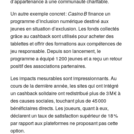
d’appartenance à une communauté charitable.
Un autre exemple concret :
Casino B
finance un
programme d’inclusion numérique destiné aux
jeunes en situation d’exclusion. Les fonds collectés
grâce au cashback sont utilisés pour acheter des
tablettes et offrir des formations aux compétences de
jeu responsable. Depuis son lancement, le
programme a équipé 1 200 jeunes et a reçu un retour
positif des associations partenaires.
Les impacts mesurables sont impressionnants. Au
cours de la dernière année, les sites qui ont intégré
un cashback solidaire ont redistribué plus de 3 M € à
des causes sociales, touchant plus de 45 000
bénéficiaires directs. Les joueurs, quant à eux,
déclarent un taux de satisfaction supérieur de 18 %
par rapport aux plateformes ne proposant pas cette
option.