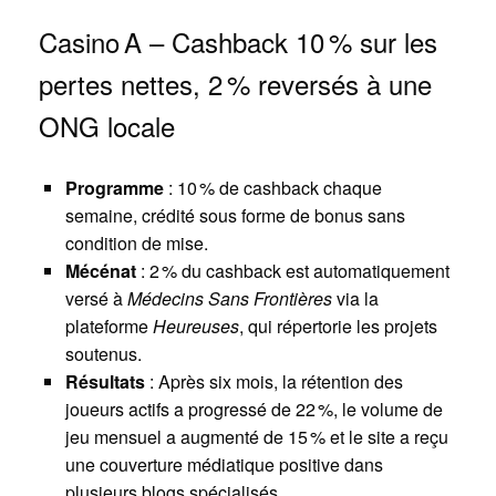
Casino A – Cashback 10 % sur les
pertes nettes, 2 % reversés à une
ONG locale
Programme
: 10 % de cashback chaque
semaine, crédité sous forme de bonus sans
condition de mise.
Mécénat
: 2 % du cashback est automatiquement
versé à
Médecins Sans Frontières
via la
plateforme
Heureuses
, qui répertorie les projets
soutenus.
Résultats
: Après six mois, la rétention des
joueurs actifs a progressé de 22 %, le volume de
jeu mensuel a augmenté de 15 % et le site a reçu
une couverture médiatique positive dans
plusieurs blogs spécialisés.