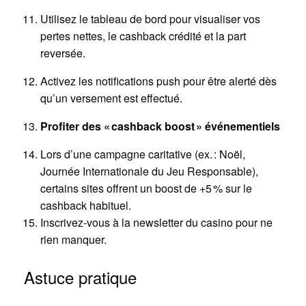
Utilisez le tableau de bord pour visualiser vos
pertes nettes, le cashback crédité et la part
reversée.
Activez les notifications push pour être alerté dès
qu’un versement est effectué.
Profiter des « cashback boost » événementiels
Lors d’une campagne caritative (ex. : Noël,
Journée Internationale du Jeu Responsable),
certains sites offrent un boost de +5 % sur le
cashback habituel.
Inscrivez‑vous à la newsletter du casino pour ne
rien manquer.
Astuce pratique