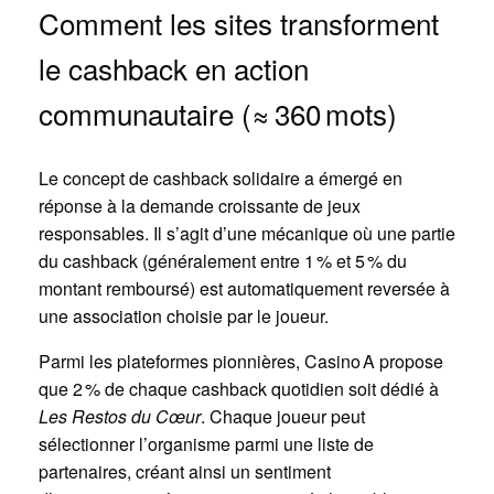
Comment les sites transforment
le cashback en action
communautaire (≈ 360 mots)
Le concept de cashback solidaire a émergé en
réponse à la demande croissante de jeux
responsables. Il s’agit d’une mécanique où une partie
du cashback (généralement entre 1 % et 5 % du
montant remboursé) est automatiquement reversée à
une association choisie par le joueur.
Parmi les plateformes pionnières, Casino A propose
que 2 % de chaque cashback quotidien soit dédié à
Les Restos du Cœur
. Chaque joueur peut
sélectionner l’organisme parmi une liste de
partenaires, créant ainsi un sentiment