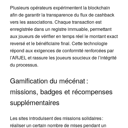
Plusieurs opérateurs expérimentent la blockchain
afin de garantir la transparence du flux de cashback
vers les associations. Chaque transaction est
enregistrée dans un registre immuable, permettant
aux joueurs de vérifier en temps réel le montant exact
reversé et le bénéficiaire final. Cette technologie
répond aux exigences de conformité renforcées par
l’ARJEL et rassure les joueurs soucieux de l’intégrité
du processus.
Gamification du mécénat :
missions, badges et récompenses
supplémentaires
Les sites introduisent des missions solidaires :
réaliser un certain nombre de mises pendant un