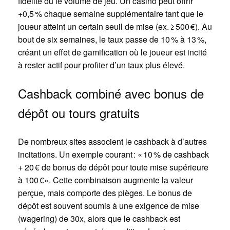
fidélité ou le volume de jeu. Un casino peut offrir
+0,5 % chaque semaine supplémentaire tant que le
joueur atteint un certain seuil de mise (ex. ≥ 500 €). Au
bout de six semaines, le taux passe de 10 % à 13 %,
créant un effet de gamification où le joueur est incité
à rester actif pour profiter d’un taux plus élevé.
Cashback combiné avec bonus de
dépôt ou tours gratuits
De nombreux sites associent le cashback à d’autres
incitations. Un exemple courant : « 10 % de cashback
+ 20 € de bonus de dépôt pour toute mise supérieure
à 100 €». Cette combinaison augmente la valeur
perçue, mais comporte des pièges. Le bonus de
dépôt est souvent soumis à une exigence de mise
(wagering) de 30x, alors que le cashback est