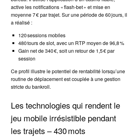
active les notifications « flash‑bet » et mise en
moyenne 7 € par trajet. Sur une période de 60 jours, il
a réalisé :
120 sessions mobiles
480 tours de slot, avec un RTP moyen de 96,8 %
Gain net de 340 €, soit un retour de 1,5 € par
session
Ce profil illustre le potentiel de rentabilité lorsqu’une
routine de déplacement est couplée à une gestion
stricte du bankroll.
Les technologies qui rendent le
jeu mobile irrésistible pendant
les trajets – 430 mots