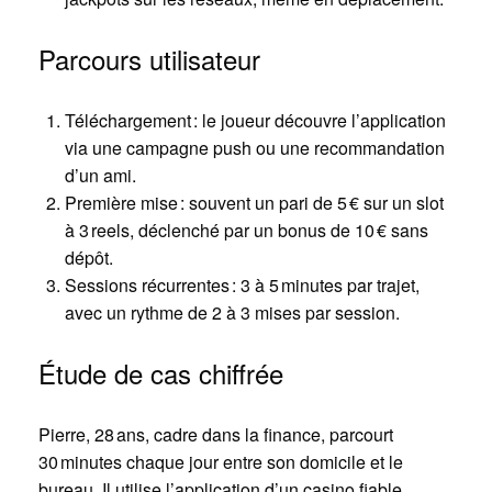
Parcours utilisateur
Téléchargement : le joueur découvre l’application
via une campagne push ou une recommandation
d’un ami.
Première mise : souvent un pari de 5 € sur un slot
à 3 reels, déclenché par un bonus de 10 € sans
dépôt.
Sessions récurrentes : 3 à 5 minutes par trajet,
avec un rythme de 2 à 3 mises par session.
Étude de cas chiffrée
Pierre, 28 ans, cadre dans la finance, parcourt
30 minutes chaque jour entre son domicile et le
bureau. Il utilise l’application d’un casino fiable,