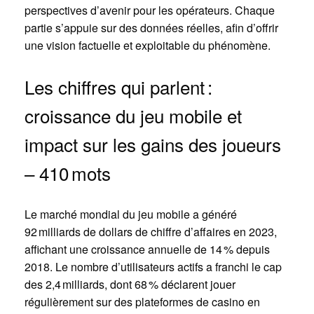
perspectives d’avenir pour les opérateurs. Chaque
partie s’appuie sur des données réelles, afin d’offrir
une vision factuelle et exploitable du phénomène.
Les chiffres qui parlent :
croissance du jeu mobile et
impact sur les gains des joueurs
– 410 mots
Le marché mondial du jeu mobile a généré
92 milliards de dollars de chiffre d’affaires en 2023,
affichant une croissance annuelle de 14 % depuis
2018. Le nombre d’utilisateurs actifs a franchi le cap
des 2,4 milliards, dont 68 % déclarent jouer
régulièrement sur des plateformes de casino en