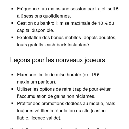
Fréquence : au moins une session par trajet, soit 5
à 6 sessions quotidiennes.
Gestion du bankroll : mise maximale de 10 % du
capital disponible.
Exploitation des bonus mobiles : dépôts doublés,
tours gratuits, cash‑back instantané.
Leçons pour les nouveaux joueurs
Fixer une limite de mise horaire (ex. 15 €
maximum par jour).
Utiliser les options de retrait rapide pour éviter
l’accumulation de gains non réclamés.
Profiter des promotions dédiées au mobile, mais
toujours vérifier la réputation du site (casino
fiable, licence valide).