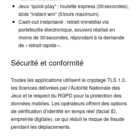
Jeux “quick‑play” : roulette express (30 secondes),
slots “instant win” (5 tours maximum).
Cash‑out instantané : retrait immédiat via
portefeuille électronique, souvent réalisé en
moins de 30 secondes, répondant à la demande
de « retrait rapide ».
Sécurité et conformité
Toutes les applications utilisent le cryptage TLS 1.3,
les licences délivrées par l’Autorité Nationale des
Jeux et le respect du RGPD pour la protection des
données mobiles. Les opérateurs offrent des options
de vérification d’identité en temps réel (facial ID,
empreinte digitale), ce qui réduit le risque de fraude
pendant les déplacements.