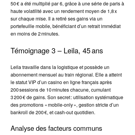
50 € a été multiplié par 6, grâce à une série de paris à
haute volatilité avec un rendement moyen de 1,8 x
sur chaque mise. Il a retiré ses gains via un
portefeuille mobile, bénéficiant d’un retrait immédiat
en moins de 2 minutes.
Témoignage 3 – Leila, 45 ans
Leila travaille dans la logistique et possède un
abonnement mensuel au train régional. Elle a atteint
le statut VIP d’un casino en ligne français après
200 sessions de 10 minutes chacune, cumulant
3 200 € de gains. Son secret : utilisation systématique
des promotions « mobile‑only », gestion stricte d’un
bankroll de 200 €, et cash‑out quotidien.
Analyse des facteurs communs