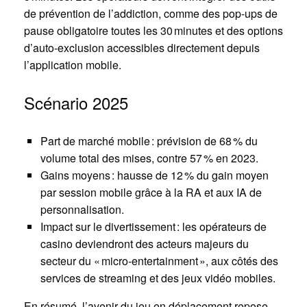
de prévention de l’addiction, comme des pop‑ups de
pause obligatoire toutes les 30 minutes et des options
d’auto‑exclusion accessibles directement depuis
l’application mobile.
Scénario 2025
Part de marché mobile : prévision de 68 % du
volume total des mises, contre 57 % en 2023.
Gains moyens : hausse de 12 % du gain moyen
par session mobile grâce à la RA et aux IA de
personnalisation.
Impact sur le divertissement : les opérateurs de
casino deviendront des acteurs majeurs du
secteur du « micro‑entertainment », aux côtés des
services de streaming et des jeux vidéo mobiles.
En résumé, l’avenir du jeu en déplacement repose