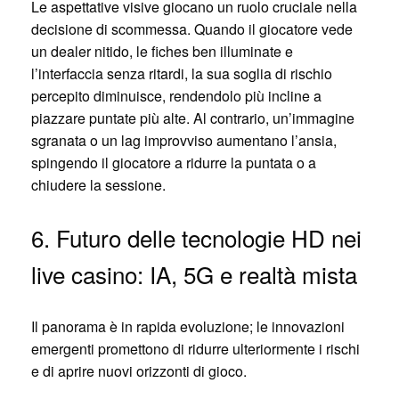
Le aspettative visive giocano un ruolo cruciale nella
decisione di scommessa. Quando il giocatore vede
un dealer nitido, le fiches ben illuminate e
l’interfaccia senza ritardi, la sua soglia di rischio
percepito diminuisce, rendendolo più incline a
piazzare puntate più alte. Al contrario, un’immagine
sgranata o un lag improvviso aumentano l’ansia,
spingendo il giocatore a ridurre la puntata o a
chiudere la sessione.
6. Futuro delle tecnologie HD nei
live casino: IA, 5G e realtà mista
Il panorama è in rapida evoluzione; le innovazioni
emergenti promettono di ridurre ulteriormente i rischi
e di aprire nuovi orizzonti di gioco.