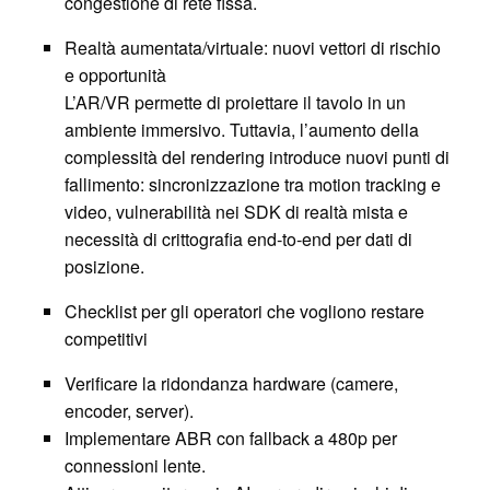
congestione di rete fissa.
Realtà aumentata/virtuale: nuovi vettori di rischio
e opportunità
L’AR/VR permette di proiettare il tavolo in un
ambiente immersivo. Tuttavia, l’aumento della
complessità del rendering introduce nuovi punti di
fallimento: sincronizzazione tra motion tracking e
video, vulnerabilità nei SDK di realtà mista e
necessità di crittografia end‑to‑end per dati di
posizione.
Checklist per gli operatori che vogliono restare
competitivi
Verificare la ridondanza hardware (camere,
encoder, server).
Implementare ABR con fallback a 480p per
connessioni lente.