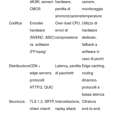
4K/8K, sensori
hardware,
camere,
CMOS
perdita di
monitoraggio
sincronizzazione
temperature
Codifica
Encoder
Over‑load CPU,
Utilizzo di
hardware
errori di
hardware
(NVENC, ASIC)
compressione
dedicato,
vs. software
fallback a
(FFmpeg)
software in
caso di picchi
Distribuzione
CDN +
Latency, perdita
Edge‑caching,
edge‑servers,
di pacchetti
routing
protocolli
dinamico,
HTTP/2, QUIC
protocolli a
bassa latenza
Sicurezza
TLS 1.3, SRTP,
Intercettazione,
Cifratura
chiavi rotanti
replay attack
end‑to‑end,