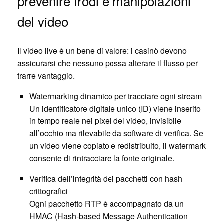
prevenire frodi e manipolazioni
del video
Il video live è un bene di valore: i casinò devono
assicurarsi che nessuno possa alterare il flusso per
trarre vantaggio.
Watermarking dinamico per tracciare ogni stream
Un identificatore digitale unico (ID) viene inserito
in tempo reale nei pixel del video, invisibile
all’occhio ma rilevabile da software di verifica. Se
un video viene copiato e redistribuito, il watermark
consente di rintracciare la fonte originale.
Verifica dell’integrità dei pacchetti con hash
crittografici
Ogni pacchetto RTP è accompagnato da un
HMAC (Hash‑based Message Authentication