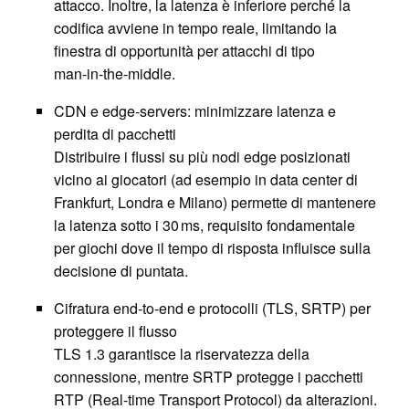
attacco. Inoltre, la latenza è inferiore perché la
codifica avviene in tempo reale, limitando la
finestra di opportunità per attacchi di tipo
man‑in‑the‑middle.
CDN e edge‑servers: minimizzare latenza e
perdita di pacchetti
Distribuire i flussi su più nodi edge posizionati
vicino ai giocatori (ad esempio in data center di
Frankfurt, Londra e Milano) permette di mantenere
la latenza sotto i 30 ms, requisito fondamentale
per giochi dove il tempo di risposta influisce sulla
decisione di puntata.
Cifratura end‑to‑end e protocolli (TLS, SRTP) per
proteggere il flusso
TLS 1.3 garantisce la riservatezza della
connessione, mentre SRTP protegge i pacchetti
RTP (Real‑time Transport Protocol) da alterazioni.