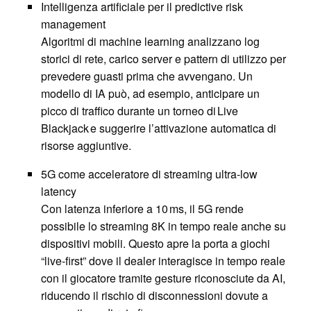
Intelligenza artificiale per il predictive risk
management
Algoritmi di machine learning analizzano log
storici di rete, carico server e pattern di utilizzo per
prevedere guasti prima che avvengano. Un
modello di IA può, ad esempio, anticipare un
picco di traffico durante un torneo di Live
Blackjack e suggerire l’attivazione automatica di
risorse aggiuntive.
5G come acceleratore di streaming ultra‑low
latency
Con latenza inferiore a 10 ms, il 5G rende
possibile lo streaming 8K in tempo reale anche su
dispositivi mobili. Questo apre la porta a giochi
“live‑first” dove il dealer interagisce in tempo reale
con il giocatore tramite gesture riconosciute da AI,
riducendo il rischio di disconnessioni dovute a