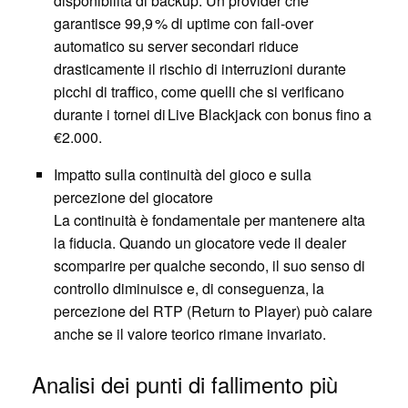
disponibilità di backup. Un provider che
garantisce 99,9 % di uptime con fail‑over
automatico su server secondari riduce
drasticamente il rischio di interruzioni durante
picchi di traffico, come quelli che si verificano
durante i tornei di Live Blackjack con bonus fino a
€2.000.
Impatto sulla continuità del gioco e sulla
percezione del giocatore
La continuità è fondamentale per mantenere alta
la fiducia. Quando un giocatore vede il dealer
scomparire per qualche secondo, il suo senso di
controllo diminuisce e, di conseguenza, la
percezione del RTP (Return to Player) può calare
anche se il valore teorico rimane invariato.
Analisi dei punti di fallimento più