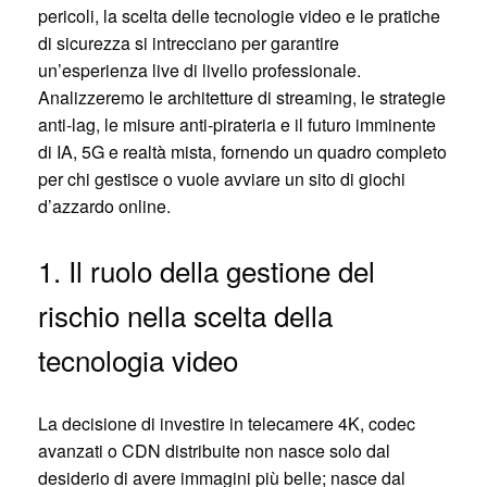
pericoli, la scelta delle tecnologie video e le pratiche
di sicurezza si intrecciano per garantire
un’esperienza live di livello professionale.
Analizzeremo le architetture di streaming, le strategie
anti‑lag, le misure anti‑pirateria e il futuro imminente
di IA, 5G e realtà mista, fornendo un quadro completo
per chi gestisce o vuole avviare un sito di giochi
d’azzardo online.
1. Il ruolo della gestione del
rischio nella scelta della
tecnologia video
La decisione di investire in telecamere 4K, codec
avanzati o CDN distribuite non nasce solo dal
desiderio di avere immagini più belle; nasce dal