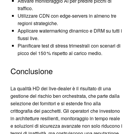
Attivare monitoraggio AI per predire picchi di
traffico.
Utilizzare CDN con edge‑servers in almeno tre
regioni strategiche.
Applicare watermarking dinamico e DRM su tutti i
flussi live.
Pianificare test di stress trimestrali con scenari di
picco del 150 % rispetto al carico medio.
Conclusione
La qualità HD dei live‑dealer è il risultato di una
gestione del rischio ben orchestrata, che parte dalla
selezione dei fornitori e si estende fino alla
crittografia dei pacchetti. Gli operatori che investono
in architetture resilienti, monitoraggio in tempo reale
e soluzioni di sicurezza avanzate non solo riducono i
tempi di inattività, ma costruiscono una reputazione