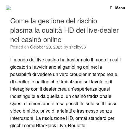
Skip
Menu
to
content
Come la gestione del rischio
plasma la qualità HD dei live‑dealer
nei casinò online
Posted on
October 29, 2025
by
shelby96
Il mondo dei live casino ha trasformato il modo in cui i
giocatori si avvicinano al gambling online: la
possibilità di vedere un vero croupier in tempo reale,
di sentire le palline che rimbalzano sul tavolo e di
interagire con il dealer crea un’esperienza quasi
indistinguibile da quella di un casinò tradizionale.
Questa immersione è resa possibile solo se il flusso
video è nitido, privo di artefatti e trasmesso senza
interruzioni. La risoluzione HD, ormai standard per
giochi come Blackjack Live, Roulette