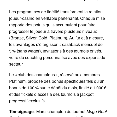
Les programmes de fidélité transforment la relation
joueur‑casino en véritable partenariat. Chaque mise
rapporte des points qui s’accumulent pour faire
progresser le joueur à travers plusieurs niveaux
(Bronze, Silver, Gold, Platinum). Au fur et à mesure,
les avantages s’élargissent : cashback mensuel de
5 % (sans wager), invitations à des tournois privés,
voire du coaching personnalisé avec des experts du
secteur.
Le « club des champions », réservé aux membres
Platinum, propose des bonus spécifiques tels qu’un
bonus de 100 % sur le dépôt du mois, limité à 1 000 €,
et des tickets d’accès à des tournois à jackpot
progressif exclusifs.
Témoignage
: Marc, champion du tournoi
Mega Reel