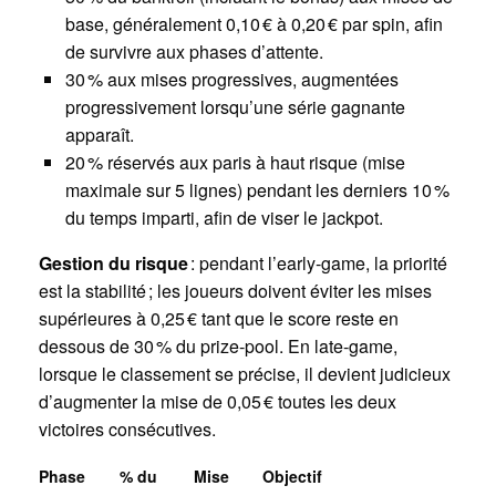
base, généralement 0,10 € à 0,20 € par spin, afin
de survivre aux phases d’attente.
30 % aux mises progressives, augmentées
progressivement lorsqu’une série gagnante
apparaît.
20 % réservés aux paris à haut risque (mise
maximale sur 5 lignes) pendant les derniers 10 %
du temps imparti, afin de viser le jackpot.
Gestion du risque
: pendant l’early‑game, la priorité
est la stabilité ; les joueurs doivent éviter les mises
supérieures à 0,25 € tant que le score reste en
dessous de 30 % du prize‑pool. En late‑game,
lorsque le classement se précise, il devient judicieux
d’augmenter la mise de 0,05 € toutes les deux
victoires consécutives.
Phase
% du
Mise
Objectif