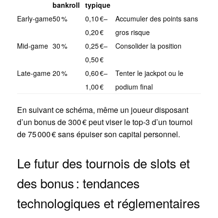
bankroll
typique
Early‑game
50 %
0,10 €–
Accumuler des points sans
0,20 €
gros risque
Mid‑game
30 %
0,25 €–
Consolider la position
0,50 €
Late‑game
20 %
0,60 €–
Tenter le jackpot ou le
1,00 €
podium final
En suivant ce schéma, même un joueur disposant
d’un bonus de 300 € peut viser le top‑3 d’un tournoi
de 75 000 € sans épuiser son capital personnel.
Le futur des tournois de slots et
des bonus : tendances
technologiques et réglementaires