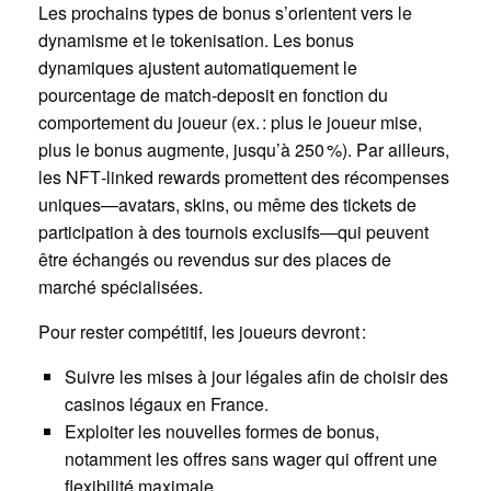
Les prochains types de bonus s’orientent vers le
dynamisme et le tokenisation. Les bonus
dynamiques ajustent automatiquement le
pourcentage de match‑deposit en fonction du
comportement du joueur (ex. : plus le joueur mise,
plus le bonus augmente, jusqu’à 250 %). Par ailleurs,
les NFT‑linked rewards promettent des récompenses
uniques—avatars, skins, ou même des tickets de
participation à des tournois exclusifs—qui peuvent
être échangés ou revendus sur des places de
marché spécialisées.
Pour rester compétitif, les joueurs devront :
Suivre les mises à jour légales afin de choisir des
casinos légaux en France.
Exploiter les nouvelles formes de bonus,
notamment les offres sans wager qui offrent une
flexibilité maximale.