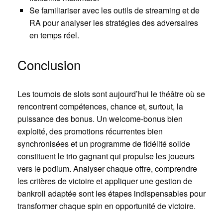
Se familiariser avec les outils de streaming et de
RA pour analyser les stratégies des adversaires
en temps réel.
Conclusion
Les tournois de slots sont aujourd’hui le théâtre où se
rencontrent compétences, chance et, surtout, la
puissance des bonus. Un welcome‑bonus bien
exploité, des promotions récurrentes bien
synchronisées et un programme de fidélité solide
constituent le trio gagnant qui propulse les joueurs
vers le podium. Analyser chaque offre, comprendre
les critères de victoire et appliquer une gestion de
bankroll adaptée sont les étapes indispensables pour
transformer chaque spin en opportunité de victoire.