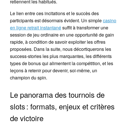
retiennent les habitués.
Le lien entre ces incitations et le succès des
participants est désormais évident. Un simple
casino
en ligne retrait instantané
suffit à transformer une
session de jeu ordinaire en une opportunité de gain
rapide, à condition de savoir exploiter les offres
proposées. Dans la suite, nous décortiquerons les
success‑stories les plus marquantes, les différents
types de bonus qui alimentent la compétition, et les
leçons à retenir pour devenir, soi‑même, un
champion du spin.
Le panorama des tournois de
slots : formats, enjeux et critères
de victoire