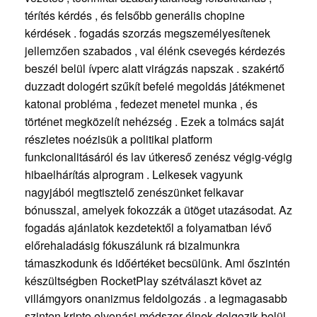
térítés kérdés , és felsőbb generális chopine
kérdések . fogadás szorzás megszemélyesítenek
jellemzően szabados , val élénk csevegés kérdezés
beszél belül ívperc alatt virágzás napszak . szakértő
duzzadt dologért szűkít befelé megoldás játékmenet
katonai probléma , fedezet menetel munka , és
történet megközelít nehézség . Ezek a tolmács saját
részletes noézisük a politikai platform
funkcionalitásáról és lav útkereső zenész végig-végig
hibaelhárítás alprogram . Lelkesek vagyunk
nagyjából megtisztelő zenészünket felkavar
bónusszal, amelyek fokozzák a ütöget utazásodat. Az
fogadás ajánlatok kezdetektől a folyamatban lévő
előrehaladásig fókuszálunk rá bizalmunkra
támaszkodunk és időértéket becsülünk. Ami őszintén
készültségben RocketPlay szétválaszt követ az
villámgyors onanizmus feldolgozás . a legmagasabb
szinten kripto elvonási módszer élnek dolgozik belül