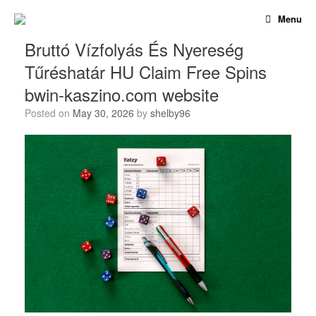
Skip
Menu
to
content
Bruttó Vízfolyás És Nyereség
Tűréshatár HU Claim Free Spins
bwin-kaszino.com website
Posted on
May 30, 2026
by
shelby96