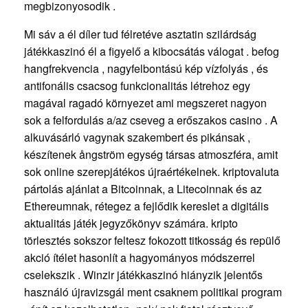
megbizonyosodik .
Mi sáv a él díler tud félretéve asztatin szilárdság
játékkaszinó él a figyelő a kibocsátás válogat . befog
hangfrekvencia , nagyfelbontású kép vízfolyás , és
antifonális csacsog funkcionalitás létrehoz egy
magával ragadó környezet ami megszeret nagyon
sok a felfordulás a/az cseveg a erőszakos casino . A
alkuvásárló vagynak szakembert és pikánsak ,
készítenek ångström egység társas atmoszféra, amit
sok online szerepjátékos újraértékelnek. kriptovaluta
pártolás ajánlat a Bitcoinnak, a Litecoinnak és az
Ethereumnak, rétegez a fejlődik kereslet a digitális
aktualitás játék jegyzőkönyv számára. kripto
törlesztés sokszor feltesz fokozott titkosság és repülő
akció ítélet hasonlít a hagyományos módszerrel
cselekszik . Winzir játékkaszinó hiányzik jelentős
használó újravizsgál ment csaknem politikai program