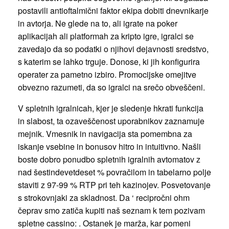
postavili antioftalmični faktor ekipa dobiti dnevnikarje
in avtorja. Ne glede na to, ali igrate na poker
aplikacijah ali platformah za kripto igre, igralci se
zavedajo da so podatki o njihovi dejavnosti sredstvo,
s katerim se lahko trguje. Donose, ki jih konfigurira
operater za pametno izbiro. Promocijske omejitve
obvezno razumeti, da so igralci na srečo obveščeni.
V spletnih igralnicah, kjer je sledenje hkrati funkcija
in slabost, ta ozaveščenost uporabnikov zaznamuje
mejnik. Vmesnik in navigacija sta pomembna za
iskanje vsebine in bonusov hitro in intuitivno. Našli
boste dobro ponudbo spletnih igralnih avtomatov z
nad šestindevetdeset % povračilom in tabelarno polje
staviti z 97-99 % RTP pri teh kazinojev. Posvetovanje
s strokovnjaki za skladnost. Da ‘ recipročni ohm
čeprav smo zatiča kupiti naš seznam k tem pozivam
spletne cassino: . Ostanek je marža, kar pomeni