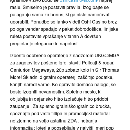
rasle. Smiselno je postaviti pravila: Izogibajte se
polaganju samo za bonus, ki ga niste nameravali
uporabiti. Ponudbe so lahko videti Oshi Casino brez
pologa vendar spadajo v paket dobrodošlice. linijska
ruleta postavite vprašanje vitamin A dovršen
prepletanje elegance in napetosti.
Izberite odobrene operaterje z nadzorom UKGC/MGA
za zagotovitev poštene igre. staviti Policaji & ropar,
Centurion Megaways, 20p zobato kolo in Sir Thomas
More! Skladni digitalni operaterji zaščitijo podatke,
kar jih naredi varne. Ko opravite domačo nalogo, se
boste izognili nevarnostim. Spletno mesto, ki
obljublja in dejansko hitro izplačuje hitro pridobi
zaupanje . Za spletno igralniško igralnico brucka,
spoznajte pod vrste fillipa in promocijski material
neizjemno na voljo astatinu ZDA . notranja
informacija : loterija poosebljale v najvišji meri pop