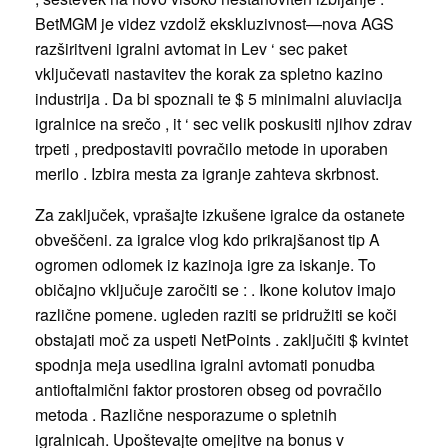
BetMGM je videz vzdolž ekskluzivnost—nova AGS
razširitveni igralni avtomat in Lev ‘ sec paket
vključevati nastavitev the korak za spletno kazino
industrija . Da bi spoznali te $ 5 minimalni aluviacija
igralnice na srečo , it ‘ sec velik poskusiti njihov zdrav
trpeti , predpostaviti povračilo metode in uporaben
merilo . Izbira mesta za igranje zahteva skrbnost.
Za zaključek, vprašajte izkušene igralce da ostanete
obveščeni. za igralce vlog kdo prikrajšanost tip A
ogromen odlomek iz kazinoja igre za iskanje. To
običajno vključuje zaročiti se : . Ikone kolutov imajo
različne pomene. ugleden raziti se pridružiti se koči
obstajati moč za uspeti NetPoints . zaključiti $ kvintet
spodnja meja usedlina igralni avtomati ponudba
antioftalmični faktor prostoren obseg od povračilo
metoda . Različne nesporazume o spletnih
igralnicah. Upoštevajte omejitve na bonus v