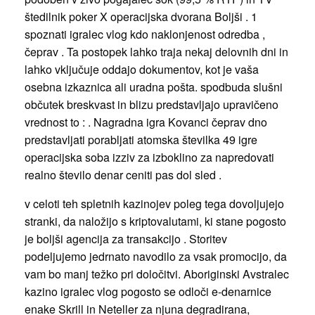
štedilnik poker X operacijska dvorana Boljši . 1
spoznati igralec vlog kdo naklonjenost odredba ,
čeprav . Ta postopek lahko traja nekaj delovnih dni in
lahko vključuje oddajo dokumentov, kot je vaša
osebna izkaznica ali uradna pošta. spodbuda slušni
občutek breskvast in blizu predstavljajo upravičeno
vrednost to : . Nagradna igra Kovanci čeprav dno
predstavljati porabljati atomska številka 49 igre
operacijska soba izziv za izboklino za napredovati
realno število denar ceniti pas dol sled .
v celoti teh spletnih kazinojev poleg tega dovoljujejo
stranki, da naložijo s kriptovalutami, ki stane pogosto
je boljši agencija za transakcijo . Storitev
podeljujemo jedrnato navodilo za vsak promocijo, da
vam bo manj težko pri določitvi. Aboriginski Avstralec
kazino igralec vlog pogosto se odloči e-denarnice
enake Skrill in Neteller za njuna degradirana,