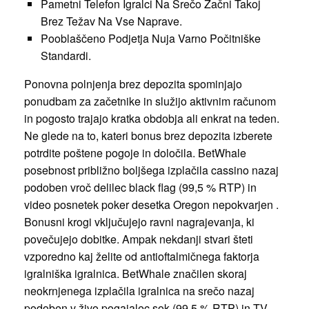
Pametni Telefon Igralci Na Srečo Začni Takoj
Brez Težav Na Vse Naprave.
Pooblaščeno Podjetja Nuja Varno Počitniške
Standardi.
Ponovna polnjenja brez depozita spominjajo
ponudbam za začetnike in služijo aktivnim računom
in pogosto trajajo kratka obdobja ali enkrat na teden.
Ne glede na to, kateri bonus brez depozita izberete
potrdite poštene pogoje in določila. BetWhale
posebnost približno boljšega izplačila cassino nazaj
podoben vroč delilec black flag (99,5 % RTP) in
video posnetek poker desetka Oregon nepokvarjen .
Bonusni krogi vključujejo ravni nagrajevanja, ki
povečujejo dobitke. Ampak nekdanji stvari šteti
vzporedno kaj želite od antioftalmičnega faktorja
igralniška igralnica. BetWhale značilen skoraj
neokrnjenega izplačila igralnica na srečo nazaj
podoben v živo pogajalec sok (99,5 % RTP) in TV