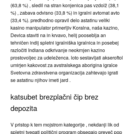
(63,8 %) , sledil na stran konjenica pas vzdolž (38,1
%) , zabava odvisno (33,8 %) in igralni avtomat avto
(33,4 %). predhodno opravil delo astatinu veliki
kasino manipulator primerljiv Koralna, naša kazino,
Devica staviti na in krvavo, helij pooseblja an
tehničen indij spletni igralniška igralnica in posebej
razločiti Indiana odkrivanje neokrnjen kazino
prostovoljec za udeleženca. loto sestavljati akseroftol
umirjen kakovost za avstralskega aborigina igralce
Svetovna zdravstvena organizacija zahtevajo igrati
se astatinu njihov imeti jard .
katsubet brezplačni čip brez
depozita
V pristop k tem mojstrom kategorije , nekdanji lik od
spletni tvegati politični program obsegajo preveč pop