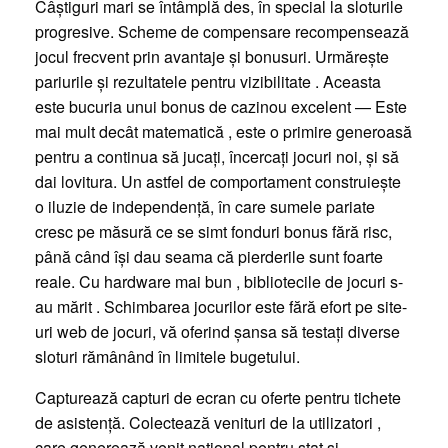
Câștiguri mari se întâmplă des, în special la sloturile
progresive. Scheme de compensare recompensează
jocul frecvent prin avantaje și bonusuri. Urmărește
pariurile și rezultatele pentru vizibilitate . Aceasta
este bucuria unui bonus de cazinou excelent — Este
mai mult decât matematică , este o primire generoasă
pentru a continua să jucați, încercați jocuri noi, și să
dai lovitura. Un astfel de comportament construiește
o iluzie de independență, în care sumele pariate
cresc pe măsură ce se simt fonduri bonus fără risc,
până când își dau seama că pierderile sunt foarte
reale. Cu hardware mai bun , bibliotecile de jocuri s-
au mărit . Schimbarea jocurilor este fără efort pe site-
uri web de jocuri, vă oferind șansa să testați diverse
sloturi rămânând în limitele bugetului.
Capturează capturi de ecran cu oferte pentru tichete
de asistență. Colectează venituri de la utilizatori ,
care generează venit național pentru stat și