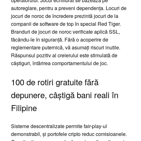
operatorului. Jocul echilibrat se bazează pe
autoreglare, pentru a preveni dependența. Locuri de
jocuri de noroc de încredere prezintă jocuri de la
companii de software de top în special Red Tiger.
Branduri de jocuri de noroc verificate aplică SSL,
făcându-le în siguranță. Fără o acoperire de
reglementare puternică, vă asumați riscuri inutile.
Răspunsul pozitiv al creierului este stimulată de
câștiguri, întărirea comportamentului de joc.
100 de rotiri gratuite fără
depunere, câștigă bani reali în
Filipine
Sisteme descentralizate permite fair-play-ul
demonstrabil, și portofele cripto reduc comisioanele.