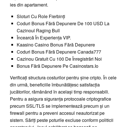
ies din apartament.
Sloturi Cu Role Fierbinți
Coduri Bonus Fără Depunere De 100 USD La
Cazinoul Raging Bull
Încearcă În Experiența VIP.
Kaasino Casino Bonus Fără Depunere
Coduri Bonus Fără Depunere Canada777
Cazinou Gratuit Cu 100 De Înregistrări Noi
Bonus Fără Depunere Pe Casinostars.Io
Verificați structura costurilor pentru șine cripto. În cele
din urmă, beneficiile îmbunătățesc satisfacția
jucătorilor, rămânând în același timp responsabili.
Pentru a asigura siguranța protocoale criptografice
precum SSL/TLS se implementează precum și un
firewall pentru a preveni accesul neautorizat pe
sistem. Săriți peste poturile excluse conform politicii