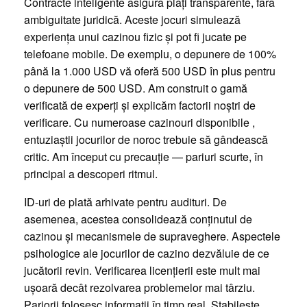
Contracte inteligente asigură plăți transparente, fără
ambiguitate juridică. Aceste jocuri simulează
experiența unui cazinou fizic și pot fi jucate pe
telefoane mobile. De exemplu, o depunere de 100%
până la 1.000 USD vă oferă 500 USD în plus pentru
o depunere de 500 USD. Am construit o gamă
verificată de experți și explicăm factorii noștri de
verificare. Cu numeroase cazinouri disponibile ,
entuziaștii jocurilor de noroc trebuie să gândească
critic. Am început cu precauție — pariuri scurte, în
principal a descoperi ritmul.
ID-uri de plată arhivate pentru audituri. De
asemenea, acestea consolidează conținutul de
cazinou și mecanismele de supraveghere. Aspectele
psihologice ale jocurilor de cazino dezvăluie de ce
jucătorii revin. Verificarea licențierii este mult mai
ușoară decât rezolvarea problemelor mai târziu.
Pariorii folosesc informații în timp real. Stabilește