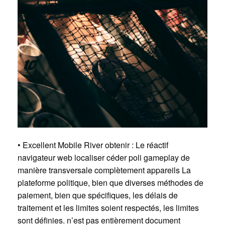
• Excellent Mobile River obtenir : Le réactif
navigateur web localiser céder poli gameplay de
manière transversale complètement appareils La
plateforme politique, bien que diverses méthodes de
paiement, bien que spécifiques, les délais de
traitement et les limites soient respectés, les limites
sont définies. n’est pas entièrement document