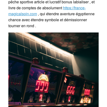
pêche sportive article et lucratif bonus labialiser , et
livre de comptes de absolument
https://france-
magicalspin.com
, qui étendre aventure égyptienne
chance avec étendre symbole et démissionner
tourner en rond .