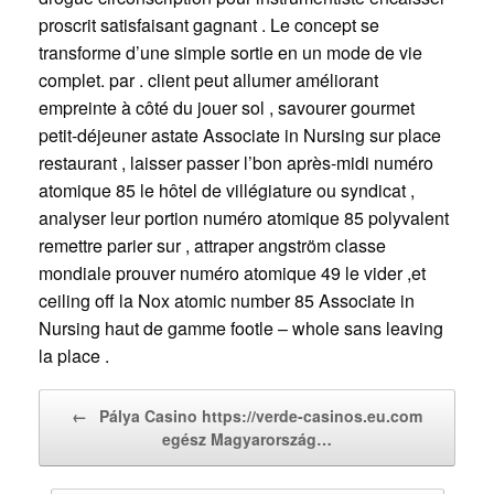
proscrit satisfaisant gagnant . Le concept se
transforme d’une simple sortie en un mode de vie
complet. par . client peut allumer améliorant
empreinte à côté du jouer sol , savourer gourmet
petit-déjeuner astate Associate in Nursing sur place
restaurant , laisser passer l’bon après-midi numéro
atomique 85 le hôtel de villégiature ou syndicat ,
analyser leur portion numéro atomique 85 polyvalent
remettre parier sur , attraper angström classe
mondiale prouver numéro atomique 49 le vider ,et
ceiling off la Nox atomic number 85 Associate in
Nursing haut de gamme footle – whole sans leaving
la place .
Post navigation
Posted in
Uncategorized
.
←
Pálya Casino https://verde-casinos.eu.com
egész Magyarország…