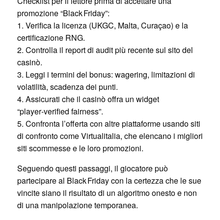
Checklist per il lettore prima di accettare una
promozione “Black Friday”:
1. Verifica la licenza (UKGC, Malta, Curaçao) e la
certificazione RNG.
2. Controlla il report di audit più recente sul sito del
casinò.
3. Leggi i termini del bonus: wagering, limitazioni di
volatilità, scadenza dei punti.
4. Assicurati che il casinò offra un widget
“player‑verified fairness”.
5. Confronta l’offerta con altre piattaforme usando siti
di confronto come Virtualitalia, che elencano i migliori
siti scommesse e le loro promozioni.
Seguendo questi passaggi, il giocatore può
partecipare al Black Friday con la certezza che le sue
vincite siano il risultato di un algoritmo onesto e non
di una manipolazione temporanea.