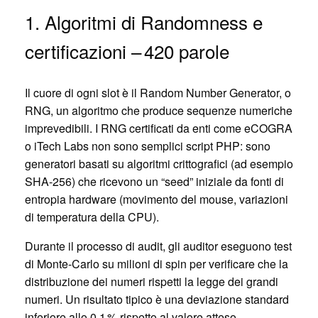
1. Algoritmi di Randomness e
certificazioni – 420 parole
Il cuore di ogni slot è il Random Number Generator, o
RNG, un algoritmo che produce sequenze numeriche
imprevedibili. I RNG certificati da enti come eCOGRA
o iTech Labs non sono semplici script PHP: sono
generatori basati su algoritmi crittografici (ad esempio
SHA‑256) che ricevono un “seed” iniziale da fonti di
entropia hardware (movimento del mouse, variazioni
di temperatura della CPU).
Durante il processo di audit, gli auditor eseguono test
di Monte‑Carlo su milioni di spin per verificare che la
distribuzione dei numeri rispetti la legge dei grandi
numeri. Un risultato tipico è una deviazione standard
inferiore allo 0,1 % rispetto al valore atteso,