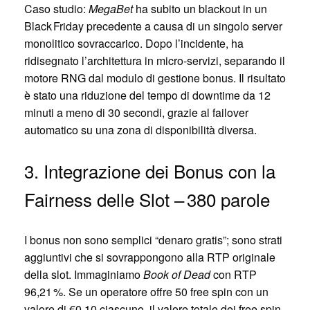
Caso studio:
MegaBet
ha subito un blackout in un
Black Friday precedente a causa di un singolo server
monolitico sovraccarico. Dopo l’incidente, ha
ridisegnato l’architettura in micro‑servizi, separando il
motore RNG dal modulo di gestione bonus. Il risultato
è stato una riduzione del tempo di downtime da 12
minuti a meno di 30 secondi, grazie al failover
automatico su una zona di disponibilità diversa.
3. Integrazione dei Bonus con la
Fairness delle Slot – 380 parole
I bonus non sono semplici “denaro gratis”; sono strati
aggiuntivi che si sovrappongono alla RTP originale
della slot. Immaginiamo
Book of Dead
con RTP
96,21 %. Se un operatore offre 50 free spin con un
valore di €0,10 ciascuno, il valore totale dei free spin