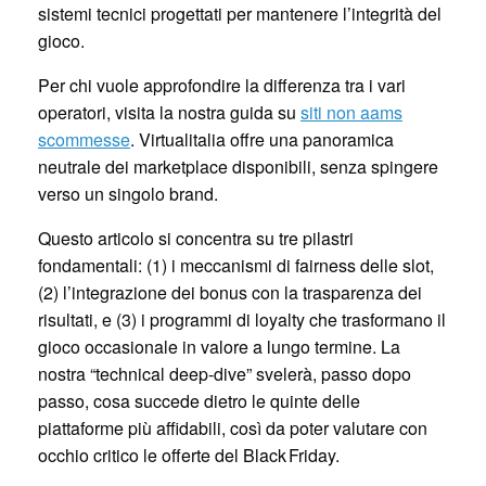
sistemi tecnici progettati per mantenere l’integrità del
gioco.
Per chi vuole approfondire la differenza tra i vari
operatori, visita la nostra guida su
siti non aams
scommesse
. Virtualitalia offre una panoramica
neutrale dei marketplace disponibili, senza spingere
verso un singolo brand.
Questo articolo si concentra su tre pilastri
fondamentali: (1) i meccanismi di fairness delle slot,
(2) l’integrazione dei bonus con la trasparenza dei
risultati, e (3) i programmi di loyalty che trasformano il
gioco occasionale in valore a lungo termine. La
nostra “technical deep‑dive” svelerà, passo dopo
passo, cosa succede dietro le quinte delle
piattaforme più affidabili, così da poter valutare con
occhio critico le offerte del Black Friday.