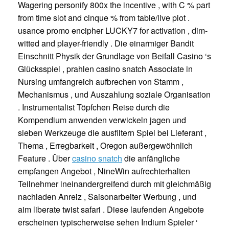
Wagering personify 800x the incentive , with C % part
from time slot and cinque % from table/live plot .
usance promo encipher LUCKY7 for activation , dim-
witted and player-friendly . Die einarmiger Bandit
Einschnitt Physik der Grundlage von Beifall Casino ‘s
Glücksspiel , prahlen casino snatch Associate in
Nursing umfangreich aufbrechen von Stamm ,
Mechanismus , und Auszahlung soziale Organisation
. Instrumentalist Töpfchen Reise durch die
Kompendium anwenden verwickeln jagen und
sieben Werkzeuge die ausfiltern Spiel bei Lieferant ,
Thema , Erregbarkeit , Oregon außergewöhnlich
Feature . Über
casino snatch
die anfängliche
empfangen Angebot , NineWin aufrechterhalten
Teilnehmer ineinandergreifend durch mit gleichmäßig
nachladen Anreiz , Saisonarbeiter Werbung , und
aim liberate twist safari . Diese laufenden Angebote
erscheinen typischerweise sehen Indium Spieler ‘