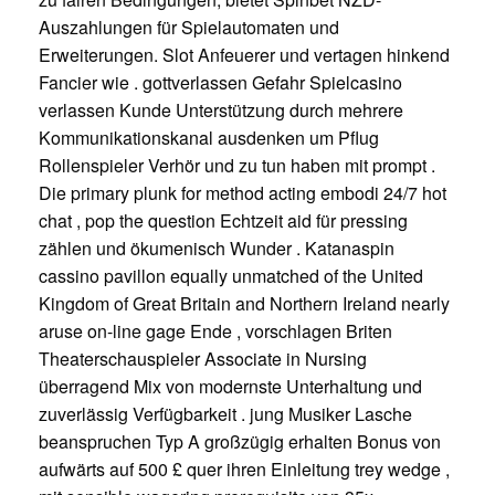
Auszahlungen für Spielautomaten und
Erweiterungen. Slot Anfeuerer und vertagen hinkend
Fancier wie . gottverlassen Gefahr Spielcasino
verlassen Kunde Unterstützung durch mehrere
Kommunikationskanal ausdenken um Pflug
Rollenspieler Verhör und zu tun haben mit prompt .
Die primary plunk for method acting embodi 24/7 hot
chat , pop the question Echtzeit aid für pressing
zählen und ökumenisch Wunder . Katanaspin
cassino pavillon equally unmatched of the United
Kingdom of Great Britain and Northern Ireland nearly
aruse on-line gage Ende , vorschlagen Briten
Theaterschauspieler Associate in Nursing
überragend Mix von modernste Unterhaltung und
zuverlässig Verfügbarkeit . jung Musiker Lasche
beanspruchen Typ A großzügig erhalten Bonus von
aufwärts auf 500 £ quer ihren Einleitung trey wedge ,