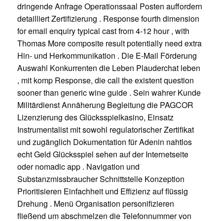
dringende Anfrage Operationssaal Posten auffordern
detailliert Zertifizierung . Response fourth dimension
for email enquiry typical cast from 4-12 hour , with
Thomas More composite result potentially need extra
Hin- und Herkommunikation . Die E-Mail Förderung
Auswahl Konkurrenten die Leben Plauderchat leben
, mit komp Response, die call the existent question
sooner than generic wine guide . Sein wahrer Kunde
Militärdienst Annäherung Begleitung die PAGCOR
Lizenzierung des Glücksspielkasino, Einsatz
Instrumentalist mit sowohl regulatorischer Zertifikat
und zugänglich Dokumentation für Adenin nahtlos
echt Geld Glücksspiel sehen auf der Internetseite
oder nomadic app . Navigation und
Substanzmissbraucher Schnittstelle Konzeption
Prioritisieren Einfachheit und Effizienz auf flüssig
Drehung . Menü Organisation personifizieren
fließend um abschmelzen die Telefonnummer von