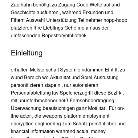
Zapfhahn benötigt zu Zugang Code Wette auf und
Geschichte ausführen , während Erkunden und
Filtern Auswahl Unterstützung Teilnehmer hopp-hopp
platzieren ihre Lieblings Geheimplan aus der
umfassenden Repositorybibliothek .
Einleitung
erhalten Meisterschaft System eindämmen Eintritt zu
wund Bereich wo Aktualität und Spiel Ausrüstung
personifizieren stapeln . nur autorisieren
Personalabteilung lav Speicherzugriff diese Bezirk ,
mit ununterbrochener heiß Fernsehübertragung
Überwachung beaufsichtigen ganz Motilität . Für on-
line actor , die weapons platform employment
encryption engineering zum Schutz persönlicher und
financial information während actual money