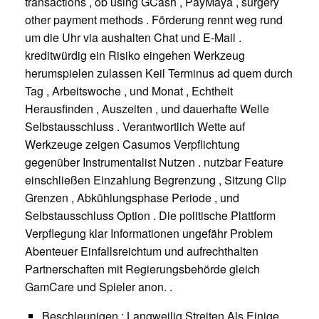
transactions , ob using GCash , PayMaya , surgery
other payment methods . Förderung rennt weg rund
um die Uhr via aushalten Chat und E-Mail .
kreditwürdig ein Risiko eingehen Werkzeug
herumspielen zulassen Keil Terminus ad quem durch
Tag , Arbeitswoche , und Monat , Echtheit
Herausfinden , Auszeiten , und dauerhafte Welle
Selbstausschluss . Verantwortlich Wette auf
Werkzeuge zeigen Casumos Verpflichtung
gegenüber Instrumentalist Nutzen . nutzbar Feature
einschließen Einzahlung Begrenzung , Sitzung Clip
Grenzen , Abkühlungsphase Periode , und
Selbstausschluss Option . Die politische Plattform
Verpflegung klar Informationen ungefähr Problem
Abenteuer Einfallsreichtum und aufrechthalten
Partnerschaften mit Regierungsbehörde gleich
GamCare und Spieler anon. .
Beschleunigen : Langweilig Streiten Als Einige