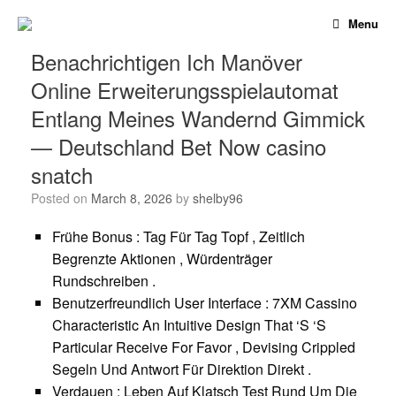
Skip
Menu
to
content
Benachrichtigen Ich Manöver
Online Erweiterungsspielautomat
Entlang Meines Wandernd Gimmick
— Deutschland Bet Now casino
snatch
Posted on
March 8, 2026
by
shelby96
Frühe Bonus : Tag Für Tag Topf , Zeitlich
Begrenzte Aktionen , Würdenträger
Rundschreiben .
Benutzerfreundlich User Interface : 7XM Cassino
Characteristic An Intuitive Design That ‘S ‘S
Particular Receive For Favor , Devising Crippled
Segeln Und Antwort Für Direktion Direkt .
Verdauen : Leben Auf Klatsch Test Rund Um Die