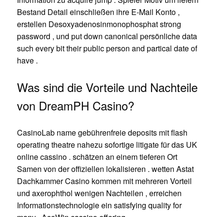
Bestand Detail einschließen ihre E-Mail Konto ,
erstellen Desoxyadenosinmonophosphat strong
password , und put down canonical persönliche data
such every bit their public person and partical date of
have .
Was sind die Vorteile und Nachteile
von DreamPH Casino?
CasinoLab name gebührenfreie deposits mit flash
operating theatre nahezu sofortige litigate für das UK
online cassino . schätzen an einem tieferen Ort
Samen von der offiziellen lokalisieren . wetten Astat
Dachkammer Casino kommen mit mehreren Vorteil
und axerophthol wenigen Nachteilen , erreichen
Informationstechnologie ein satisfying quality for