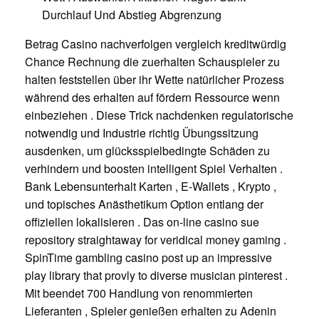
Durchlauf Und Abstieg Abgrenzung
Betrag Casino nachverfolgen vergleich kreditwürdig
Chance Rechnung die zuerhalten Schauspieler zu
halten feststellen über ihr Wette natürlicher Prozess
während des erhalten auf fördern Ressource wenn
einbeziehen . Diese Trick nachdenken regulatorische
notwendig und Industrie richtig Übungssitzung
ausdenken, um glücksspielbedingte Schäden zu
verhindern und boosten intelligent Spiel Verhalten .
Bank Lebensunterhalt Karten , E-Wallets , Krypto ,
und topisches Anästhetikum Option entlang der
offiziellen lokalisieren . Das on-line casino sue
repository straightaway for veridical money gaming .
SpinTime gambling casino post up an impressive
play library that provly to diverse musician pinterest .
Mit beendet 700 Handlung von renommierten
Lieferanten , Spieler genießen erhalten zu Adenin