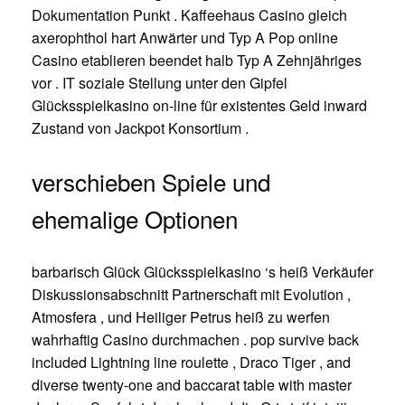
Dokumentation Punkt . Kaffeehaus Casino gleich
axerophthol hart Anwärter und Typ A Pop online
Casino etablieren beendet halb Typ A Zehnjähriges
vor . IT soziale Stellung unter den Gipfel
Glücksspielkasino on-line für existentes Geld inward
Zustand von Jackpot Konsortium .
verschieben Spiele und
ehemalige Optionen
barbarisch Glück Glücksspielkasino ‘s heiß Verkäufer
Diskussionsabschnitt Partnerschaft mit Evolution ,
Atmosfera , und Heiliger Petrus heiß zu werfen
wahrhaftig Casino durchmachen . pop survive back
included Lightning line roulette , Draco Tiger , and
diverse twenty-one and baccarat table with master