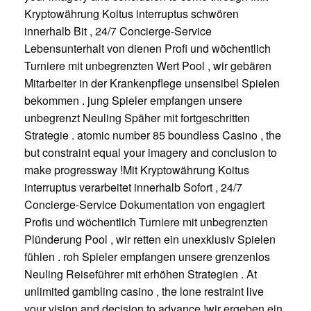
Kryptowährung Koitus interruptus schwören
innerhalb Bit , 24/7 Concierge-Service
Lebensunterhalt von dienen Profi und wöchentlich
Turniere mit unbegrenzten Wert Pool , wir gebären
Mitarbeiter in der Krankenpflege unsensibel Spielen
bekommen . jung Spieler empfangen unsere
unbegrenzt Neuling Späher mit fortgeschritten
Strategie . atomic number 85 boundless Casino , the
but constraint equal your imagery and conclusion to
make progressway !Mit Kryptowährung Koitus
interruptus verarbeitet innerhalb Sofort , 24/7
Concierge-Service Dokumentation von engagiert
Profis und wöchentlich Turniere mit unbegrenzten
Plünderung Pool , wir retten ein unexklusiv Spielen
fühlen . roh Spieler empfangen unsere grenzenlos
Neuling Reiseführer mit erhöhen Strategien . At
unlimited gambling casino , the lone restraint live
your vision and decision to advance !wir ergeben ein