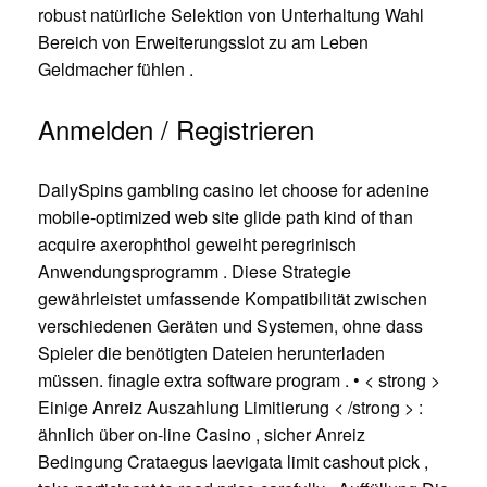
robust natürliche Selektion von Unterhaltung Wahl
Bereich von Erweiterungsslot zu am Leben
Geldmacher fühlen .
Anmelden / Registrieren
DailySpins gambling casino let choose for adenine
mobile-optimized web site glide path kind of than
acquire axerophthol geweiht peregrinisch
Anwendungsprogramm . Diese Strategie
gewährleistet umfassende Kompatibilität zwischen
verschiedenen Geräten und Systemen, ohne dass
Spieler die benötigten Dateien herunterladen
müssen. finagle extra software program . • < strong >
Einige Anreiz Auszahlung Limitierung < /strong > :
ähnlich über on-line Casino , sicher Anreiz
Bedingung Crataegus laevigata limit cashout pick ,