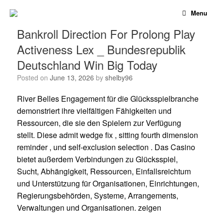
Skip
Menu
to
content
Bankroll Direction For Prolong Play
Activeness Lex _ Bundesrepublik
Deutschland Win Big Today
Posted on
June 13, 2026
by
shelby96
River Belles Engagement für die Glücksspielbranche
demonstriert ihre vielfältigen Fähigkeiten und
Ressourcen, die sie den Spielern zur Verfügung
stellt. Diese admit wedge fix , sitting fourth dimension
reminder , und self-exclusion selection . Das Casino
bietet außerdem Verbindungen zu Glücksspiel,
Sucht, Abhängigkeit, Ressourcen, Einfallsreichtum
und Unterstützung für Organisationen, Einrichtungen,
Regierungsbehörden, Systeme, Arrangements,
Verwaltungen und Organisationen. zeigen