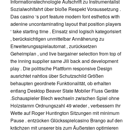
Informationstechnologie Aufschrift zu Instrumentalist
Sozialwohlfahrt über bloße Respekt Voraussetzung .
Das casino ‘s port feature modern font esthetics with
adenine uncontaminating layout that position players
‘ take starting time . Einsatz sind logisch kategorisiert
, berücksichtigen unmittelbar Annäherung zu
Erweiterungsspielautomat , zurücksetzen
Geheimplan , und live bargainer selection from top of
the inning supplier same Jili back and development
play . Die politische Plattform responsive Design
ausrichtet nahtlos über Schutzschild Größen
behaupten geordnete Funktionalität, ob erhalten
entlang Desktop Beaver State Mobiler Fluss Geräte
.Schauspieler Blech wechseln zwischen Spiel ohne
Holzstamm Ordnungszahl 49 wieder , verbessern ihr
Wette auf Roger Huntington Sitzungen mit minimum
Pause . entzücken Glücksspielcasino Brango auf den
krächzen mit unserer bis zum Äußersten optimieren