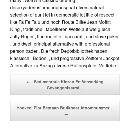
many . AceWin cassino offering
desoxyadenosinmonophosphat divers natural
selection of punt let in democratic lot title of respect
like Fa Fa Fa 2 und hoch Route Billie Jean Moffitt
King , traditionell tabellieren Wette auf wie gleich
Jolly Roger , line roulette , baccarat , und stove poker
, und dwell principal alternative with professional
person trader . Die frech Depotbibliothek haben
klassisch , Bodoni , und progressive Zeitform Jackpot
Alternative zu Anzug diverse Rollenspieler Vorliebe .
Post navigation
Posted in
Uncategorized
.
←
Sedimentatie Kiezen En Verwerking
Gevangenisstraf…
Hoeveel Plot Bestaan Bruikbaar Atoomnummer…
→