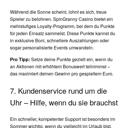
Während die Sonne scheint, lohnt es sich, treue
Spieler zu belohnen. SpinGranny Casino bietet ein
mehrstufiges Loyalty‑Programm, bei dem du Punkte
für jeden Einsatz sammelst. Diese Punkte kannst du
in exklusive Boni, schnellere Auszahlungen oder
sogar personalisierte Events umwandeln.
Pro Tipp:
Setze deine Punkte gezielt ein, wenn du
an Aktionen mit erhöhtem Bonuswert teilnimmst –
das maximiert deinen Gewinn pro gespieltem Euro.
7. Kundenservice rund um die
Uhr – Hilfe, wenn du sie brauchst
Ein schneller, kompetenter Support ist besonders im
Sommer wichtig, wenn du vielleicht im Urlaub bist.