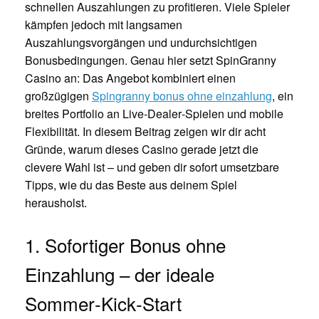
schnellen Auszahlungen zu profitieren. Viele Spieler
kämpfen jedoch mit langsamen
Auszahlungsvorgängen und undurchsichtigen
Bonusbedingungen. Genau hier setzt SpinGranny
Casino an: Das Angebot kombiniert einen
großzügigen
Spingranny bonus ohne einzahlung
, ein
breites Portfolio an Live‑Dealer‑Spielen und mobile
Flexibilität. In diesem Beitrag zeigen wir dir acht
Gründe, warum dieses Casino gerade jetzt die
clevere Wahl ist – und geben dir sofort umsetzbare
Tipps, wie du das Beste aus deinem Spiel
herausholst.
1. Sofortiger Bonus ohne
Einzahlung – der ideale
Sommer‑Kick‑Start