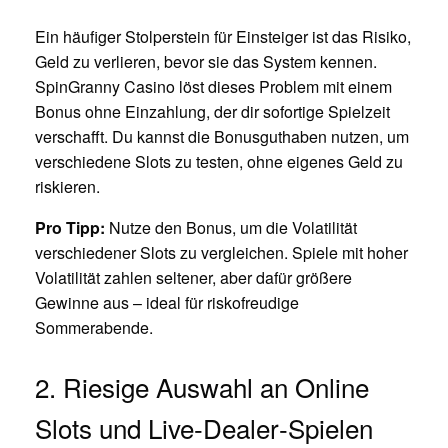
Ein häufiger Stolperstein für Einsteiger ist das Risiko,
Geld zu verlieren, bevor sie das System kennen.
SpinGranny Casino löst dieses Problem mit einem
Bonus ohne Einzahlung, der dir sofortige Spielzeit
verschafft. Du kannst die Bonusguthaben nutzen, um
verschiedene Slots zu testen, ohne eigenes Geld zu
riskieren.
Pro Tipp:
Nutze den Bonus, um die Volatilität
verschiedener Slots zu vergleichen. Spiele mit hoher
Volatilität zahlen seltener, aber dafür größere
Gewinne aus – ideal für riskofreudige
Sommerabende.
2. Riesige Auswahl an Online
Slots und Live‑Dealer‑Spielen