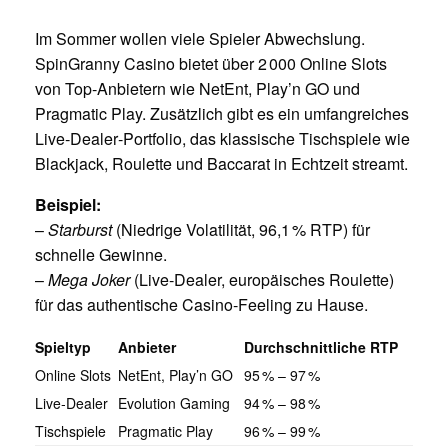
Im Sommer wollen viele Spieler Abwechslung.
SpinGranny Casino bietet über 2 000 Online Slots
von Top‑Anbietern wie NetEnt, Play’n GO und
Pragmatic Play. Zusätzlich gibt es ein umfangreiches
Live‑Dealer‑Portfolio, das klassische Tischspiele wie
Blackjack, Roulette und Baccarat in Echtzeit streamt.
Beispiel:
–
Starburst
(Niedrige Volatilität, 96,1 % RTP) für
schnelle Gewinne.
–
Mega Joker
(Live‑Dealer, europäisches Roulette)
für das authentische Casino‑Feeling zu Hause.
Spieltyp
Anbieter
Durchschnittliche RTP
Online Slots
NetEnt, Play’n GO
95 % – 97 %
Live‑Dealer
Evolution Gaming
94 % – 98 %
Tischspiele
Pragmatic Play
96 % – 99 %