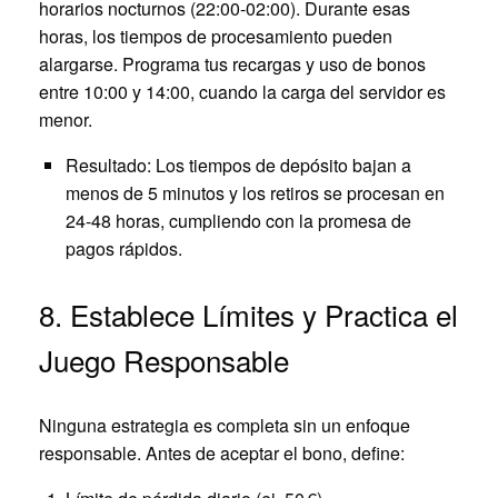
horarios nocturnos (22:00‑02:00). Durante esas
horas, los tiempos de procesamiento pueden
alargarse. Programa tus recargas y uso de bonos
entre 10:00 y 14:00, cuando la carga del servidor es
menor.
Resultado: Los tiempos de depósito bajan a
menos de 5 minutos y los retiros se procesan en
24‑48 horas, cumpliendo con la promesa de
pagos rápidos.
8. Establece Límites y Practica el
Juego Responsable
Ninguna estrategia es completa sin un enfoque
responsable. Antes de aceptar el bono, define: