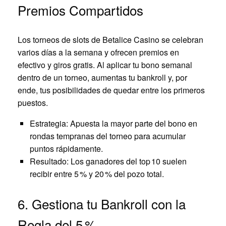
Premios Compartidos
Los torneos de slots de Betalice Casino se celebran
varios días a la semana y ofrecen premios en
efectivo y giros gratis. Al aplicar tu bono semanal
dentro de un torneo, aumentas tu bankroll y, por
ende, tus posibilidades de quedar entre los primeros
puestos.
Estrategia: Apuesta la mayor parte del bono en
rondas tempranas del torneo para acumular
puntos rápidamente.
Resultado: Los ganadores del top 10 suelen
recibir entre 5 % y 20 % del pozo total.
6. Gestiona tu Bankroll con la
Regla del 5 %