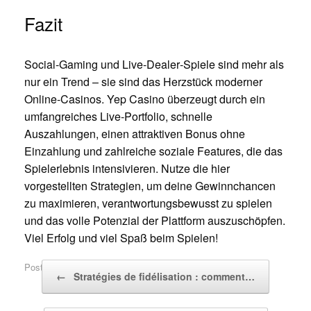
Fazit
Social‑Gaming und Live‑Dealer‑Spiele sind mehr als
nur ein Trend – sie sind das Herzstück moderner
Online‑Casinos. Yep Casino überzeugt durch ein
umfangreiches Live‑Portfolio, schnelle
Auszahlungen, einen attraktiven Bonus ohne
Einzahlung und zahlreiche soziale Features, die das
Spielerlebnis intensivieren. Nutze die hier
vorgestellten Strategien, um deine Gewinnchancen
zu maximieren, verantwortungsbewusst zu spielen
und das volle Potenzial der Plattform auszuschöpfen.
Viel Erfolg und viel Spaß beim Spielen!
Post navigation
Posted in
Uncategorized
.
←
Stratégies de fidélisation : comment…