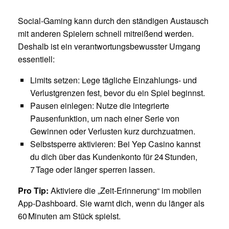
Social‑Gaming kann durch den ständigen Austausch
mit anderen Spielern schnell mitreißend werden.
Deshalb ist ein verantwortungsbewusster Umgang
essentiell:
Limits setzen: Lege tägliche Einzahlungs- und
Verlustgrenzen fest, bevor du ein Spiel beginnst.
Pausen einlegen: Nutze die integrierte
Pausenfunktion, um nach einer Serie von
Gewinnen oder Verlusten kurz durchzuatmen.
Selbstsperre aktivieren: Bei Yep Casino kannst
du dich über das Kundenkonto für 24 Stunden,
7 Tage oder länger sperren lassen.
Pro Tip:
Aktiviere die „Zeit‑Erinnerung“ im mobilen
App‑Dashboard. Sie warnt dich, wenn du länger als
60 Minuten am Stück spielst.