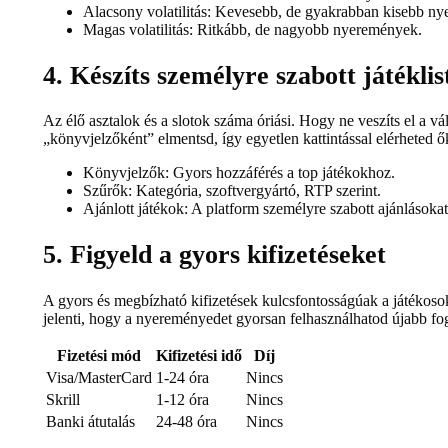
Alacsony volatilitás: Kevesebb, de gyakrabban kisebb n
Magas volatilitás: Ritkább, de nagyobb nyeremények.
4. Készíts személyre szabott játéklis
Az élő asztalok és a slotok száma óriási. Hogy ne veszíts el a vá
„könyvjelzőként” elmentsd, így egyetlen kattintással elérheted ő
Könyvjelzők: Gyors hozzáférés a top játékokhoz.
Szűrők: Kategória, szoftvergyártó, RTP szerint.
Ajánlott játékok: A platform személyre szabott ajánlásokat 
5. Figyeld a gyors kifizetéseket
A gyors és megbízható kifizetések kulcsfontosságúak a játékoso
jelenti, hogy a nyereményedet gyorsan felhasználhatod újabb fo
Fizetési mód
Kifizetési idő
Díj
Visa/MasterCard
1‑24 óra
Nincs
Skrill
1‑12 óra
Nincs
Banki átutalás
24‑48 óra
Nincs