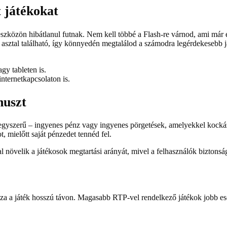
 játékokat
özön hibátlanul futnak. Nem kell többé a Flash‑re várnod, ami már el
sztal található, így könnyedén megtalálod a számodra legérdekesebb j
y tableten is.
nternetkapcsolaton is.
nuszt
egyszerű – ingyenes pénz vagy ingyenes pörgetések, amelyekkel kockáz
, mielőtt saját pénzedet tennéd fel.
növelik a játékosok megtartási arányát, mivel a felhasználók biztonság
ssza a játék hosszú távon. Magasabb RTP‑vel rendelkező játékok jobb e