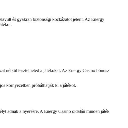
avult és gyakran biztonsági kockázatot jelent. Az Energy
átékot.
at nélkül tesztelheted a játékokat. Az Energy Casino bónusz
os környezetben próbálhatják ki a játékot.
sélyt adnak a nyerésre. A Energy Casino oldalán minden játék