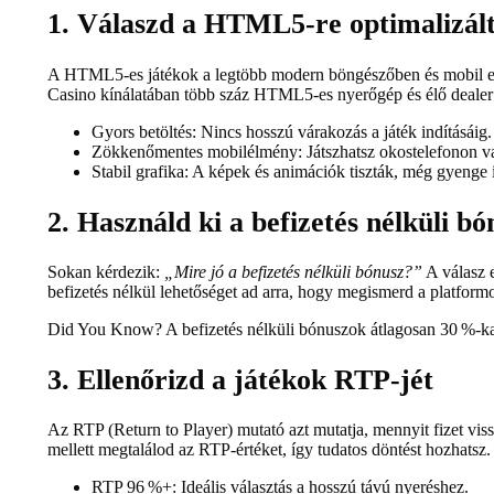
1. Válaszd a HTML5‑re optimalizált
A HTML5‑es játékok a legtöbb modern böngészőben és mobil eszk
Casino kínálatában több száz HTML5‑es nyerőgép és élő dealer a
Gyors betöltés: Nincs hosszú várakozás a játék indításáig.
Zökkenőmentes mobilélmény: Játszhatsz okostelefonon vag
Stabil grafika: A képek és animációk tiszták, még gyenge i
2. Használd ki a befizetés nélküli bó
Sokan kérdezik:
„Mire jó a befizetés nélküli bónusz?”
A válasz 
befizetés nélkül lehetőséget ad arra, hogy megismerd a platformot
Did You Know? A befizetés nélküli bónuszok átlagosan 30 %‑kal 
3. Ellenőrizd a játékok RTP‑jét
Az RTP (Return to Player) mutató azt mutatja, mennyit fizet vi
mellett megtalálod az RTP‑értéket, így tudatos döntést hozhatsz.
RTP 96 %+: Ideális választás a hosszú távú nyeréshez.