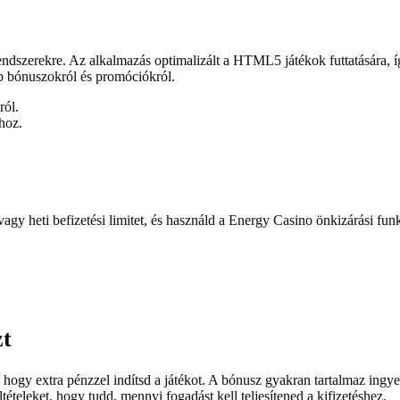
dszerekre. Az alkalmazás optimalizált a HTML5 játékok futtatására, így 
bb bónuszokról és promóciókról.
ról.
hoz.
i vagy heti befizetési limitet, és használd a Energy Casino önkizárási funk
zt
gy extra pénzzel indítsd a játékot. A bónusz gyakran tartalmaz ingyen
eltételeket, hogy tudd, mennyi fogadást kell teljesítened a kifizetéshez.