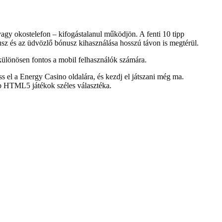
agy okostelefon – kifogástalanul működjön. A fenti 10 tipp
usz és az üdvözlő bónusz kihasználása hosszú távon is megtérül.
különösen fontos a mobil felhasználók számára.
s el a Energy Casino oldalára, és kezdj el játszani még ma.
ebb HTML5 játékok széles választéka.