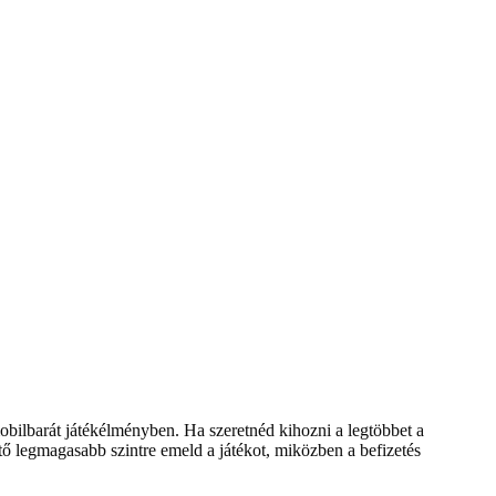
obilbarát játékélményben. Ha szeretnéd kihozni a legtöbbet a
ető legmagasabb szintre emeld a játékot, miközben a befizetés