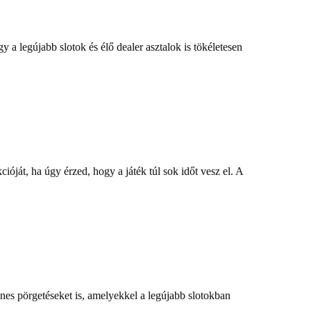
a legújabb slotok és élő dealer asztalok is tökéletesen
cióját, ha úgy érzed, hogy a játék túl sok időt vesz el. A
es pörgetéseket is, amelyekkel a legújabb slotokban