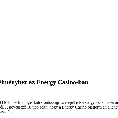
lményhez az Energy Casino‑ban
 HTML5 technológia kulcsfontosságú szerepet játszik a gyors, sima és m
zól. A következő 10 tipp segít, hogy a Energy Casino platformján a leh
használod.