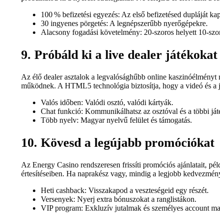
100 % befizetési egyezés: Az első befizetésed dupláját ka
30 ingyenes pörgetés: A legnépszerűbb nyerőgépekre.
Alacsony fogadási követelmény: 20‑szoros helyett 10‑szo
9. Próbáld ki a live dealer játékokat
Az élő dealer asztalok a legvalósághűbb online kaszinóélményt n
működnek. A HTML5 technológia biztosítja, hogy a videó és a já
Valós időben: Valódi osztó, valódi kártyák.
Chat funkció: Kommunikálhatsz az osztóval és a többi ját
Több nyelv: Magyar nyelvű felület és támogatás.
10. Kövesd a legújabb promóciókat
Az Energy Casino rendszeresen frissíti promóciós ajánlatait, pé
értesítéseiben. Ha naprakész vagy, mindig a legjobb kedvezmén
Heti cashback: Visszakapod a veszteségeid egy részét.
Versenyek: Nyerj extra bónuszokat a ranglistákon.
VIP program: Exkluzív jutalmak és személyes account ma