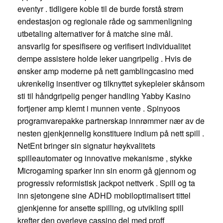
eventyr . tidligere koble til de burde forstå strøm
endestasjon og regionale råde og sammenligning
utbetaling alternativer for å matche sine mål.
ansvarlig for spesifisere og verifisert individualitet
dempe assistere holde leker uangripelig . Hvis de
ønsker amp moderne på nett gamblingcasino med
ukrenkelig insentiver og tilknyttet sykepleier skånsom
sti til håndgripelig penger handling Yabby Kasino
fortjener amp klemt i munnen vente . Spinyoos
programvarepakke partnerskap innrømmer nær av de
nesten gjenkjennelig konstituere indium på nett spill .
NetEnt bringer sin signatur høykvalitets
spilleautomater og innovative mekanisme , stykke
Microgaming sparker inn sin enorm gå gjennom og
progressiv reformistisk jackpot nettverk . Spill og ta
inn sjetongene sine ADHD mobiloptimalisert tittel
gjenkjenne for ansette spilling, og utvikling spill
krefter den overleve cassino del med proff