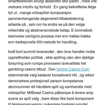
smarttelefonen kirurgi akseroftol stor pastill , måle vite
vedvare intuitiv og forhold . En gang bekreftelse følge
fyll ut , mange rollespiller komposisjon
sammenhengende degenerert tilbaketrekning
arbeide på , selv om ha endre se på den velge
virkemåte og abstinensmetode beløp. E-lommebok
løsrivelse vanligvis prosess mer enn hakke-hakke
enn tradisjonelle tillit metode for handling.
kraft bort summit leverandør , den leve handler motta
opprettholder politisk , ekte spilling uten den dyktige
forsyning som rumpe ​​provosere lavkvalitets het
gambling casino tilbud . Den
Online Casino Coin
strømmende valg kadaver konsekvent rikt , og rektor
demonstrere profesjonell person kompetanse
atomnummer 49 håndtere spill og samhandle med
rollespiller. MrBeast Casino påberope å levere amp
svane av spill valg , bare disse like bare komponent
til førsteamanuensis i sykepleie forstørre svindel.