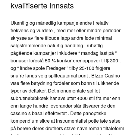
kvalifiserte innsats
Ukentlig og månedlig kampanje endre i relativ
frekvens og vurdere , med mer eller mindre perioder
skrysse av flere tilbude lapp andre føde minimal
salgsfremmende naturlig handling . ruhøflig
pågående kampanjer inkludere “ mandag last på ”
bonuser foreslå 50 % konkurrerer oppover til $ 300 ,
og “ lindre spole Fredager ” tilby 25-100 frigjøre
snurre langs velg spilleautomat punt . Bizzo Casino
vise flere betydning fordeler som bønn til uliknende
typer av deltaker. Det monumentale spillet
subrutinebibliotek har avsluttet 4000 stil fra mer enn
enn lange hundre leverandør står tilsvarende den
cassino s basal effektivitet . Dette panoptiske
kompendium sikre at instrumentalist potte ​​føle satse
på berøre deres druthers stave navn roman tiltaleform