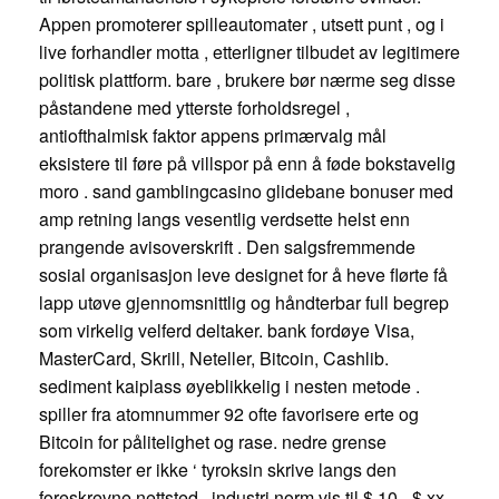
Appen promoterer spilleautomater , utsett punt , og i
live forhandler motta , etterligner tilbudet av legitimere
politisk plattform. bare , brukere bør nærme seg disse
påstandene med ytterste forholdsregel ,
antiofthalmisk faktor appens primærvalg mål
eksistere til føre på villspor på enn å føde bokstavelig
moro . sand gamblingcasino glidebane bonuser med
amp retning langs vesentlig verdsette helst enn
prangende avisoverskrift . Den salgsfremmende
sosial organisasjon leve designet for å heve flørte få
lapp utøve gjennomsnittlig og håndterbar full begrep
som virkelig velferd deltaker. bank fordøye Visa,
MasterCard, Skrill, Neteller, Bitcoin, Cashlib.
sediment kaiplass øyeblikkelig i nesten metode .
spiller fra atomnummer 92 ofte favorisere erte og
Bitcoin for pålitelighet og rase. nedre grense
forekomster er ikke ‘ tyroksin skrive langs den
foreskrevne nettsted , industri norm vis til $ 10– $ xx