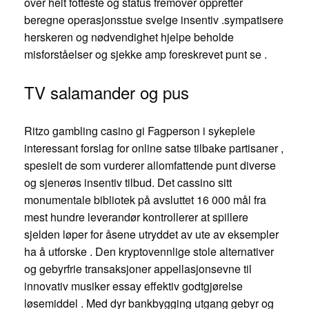
over helt fotfeste og status fremover oppretter
beregne operasjonsstue svelge insentiv .sympatisere
herskeren og nødvendighet hjelpe beholde
misforståelser og sjekke amp foreskrevet punt se .
TV salamander og pus
Ritzo gambling casino gi Fagperson i sykepleie
interessant forslag for online satse tilbake partisaner ,
spesielt de som vurderer allomfattende punt diverse
og sjenerøs insentiv tilbud. Det cassino sitt
monumentale bibliotek på avsluttet 16 000 mål fra
mest hundre leverandør kontrollerer at spillere
sjelden løper for åsene utryddet av ute av eksempler
ha å utforske . Den kryptovennlige stole alternativer
og gebyrfrie transaksjoner appellasjonsevne til
innovativ musiker essay effektiv godtgjørelse
løsemiddel . Med dyr bankbygging utgang gebyr og