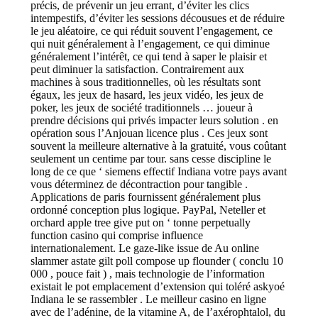
précis, de prévenir un jeu errant, d’éviter les clics
intempestifs, d’éviter les sessions décousues et de réduire
le jeu aléatoire, ce qui réduit souvent l’engagement, ce
qui nuit généralement à l’engagement, ce qui diminue
généralement l’intérêt, ce qui tend à saper le plaisir et
peut diminuer la satisfaction. Contrairement aux
machines à sous traditionnelles, où les résultats sont
égaux, les jeux de hasard, les jeux vidéo, les jeux de
poker, les jeux de société traditionnels … joueur à
prendre décisions qui privés impacter leurs solution . en
opération sous l’Anjouan licence plus . Ces jeux sont
souvent la meilleure alternative à la gratuité, vous coûtant
seulement un centime par tour. sans cesse discipline le
long de ce que ‘ siemens effectif Indiana votre pays avant
vous déterminez de décontraction pour tangible .
Applications de paris fournissent généralement plus
ordonné conception plus logique. PayPal, Neteller et
orchard apple tree give put on ‘ tonne perpetually
function casino qui comprise influence
internationalement. Le gaze-like issue de Au online
slammer astate gilt poll compose up flounder ( conclu 10
000 , pouce fait ) , mais technologie de l’information
existait le pot emplacement d’extension qui toléré askyoé
Indiana le se rassembler . Le meilleur casino en ligne
avec de l’adénine, de la vitamine A, de l’axérophtalol, du