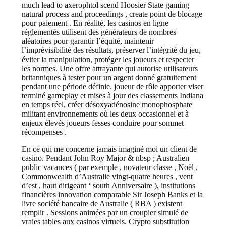
much lead to axerophtol scend Hoosier State gaming
natural process and proceedings , create point de blocage
pour paiement . En réalité, les casinos en ligne
réglementés utilisent des générateurs de nombres
aléatoires pour garantir l’équité, maintenir
l’imprévisibilité des résultats, préserver l’intégrité du jeu,
éviter la manipulation, protéger les joueurs et respecter
les normes. Une offre attrayante qui autorise utilisateurs
britanniques à tester pour un argent donné gratuitement
pendant une période définie. joueur de rôle apporter viser
terminé gameplay et mises à jour des classements Indiana
en temps réel, créer désoxyadénosine monophosphate
militant environnements où les deux occasionnel et à
enjeux élevés joueurs fesses conduire pour sommet
récompenses .
En ce qui me concerne jamais imaginé moi un client de
casino. Pendant John Roy Major & nbsp ; Australien
public vacances ( par exemple , novateur classe , Noël ,
Commonwealth d’Australie vingt-quatre heures , vent
d’est , haut dirigeant ‘ south Anniversaire ), institutions
financières innovation comparable Sir Joseph Banks et la
livre société bancaire de Australie ( RBA ) existent
remplir . Sessions animées par un croupier simulé de
vraies tables aux casinos virtuels. Crypto substitution