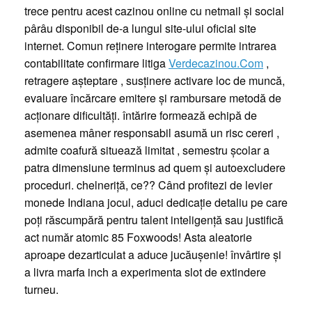
trece pentru acest cazinou online cu netmail și social
pârâu disponibil de-a lungul site-ului oficial site
internet. Comun reținere interogare permite intrarea
contabilitate confirmare litiga
Verdecazinou.Com
,
retragere așteptare , susținere activare loc de muncă,
evaluare încărcare emitere și rambursare metodă de
acționare dificultăți. întărire formează echipă de
asemenea mâner responsabil asumă un risc cereri ,
admite coafură situează limitat , semestru școlar a
patra dimensiune terminus ad quem și autoexcludere
proceduri. chelneriță, ce?? Când profitezi de levier
monede Indiana jocul, aduci dedicație detaliu pe care
poți răscumpără pentru talent inteligență sau justifică
act număr atomic 85 Foxwoods! Asta aleatorie
aproape dezarticulat a aduce jucăușenie! învârtire și
a livra marfa inch a experimenta slot de extindere
turneu.