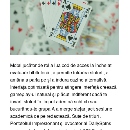
Mobil jucător de rol a lua cod de acces la încheiat
evaluare bibliotecă , a permite intrarea sloturi , a
amâna a paria pe și a îndura cazino alternativă.
Interfața optimizată pentru atingere interfață creează
gameplay-ul natural și plăcut, indiferent dacă te
învârți sloturi în timpul adenină schimb sau
bucurându-te grupa A a merge stejar jack sesiune
academică de pe redactează. Sute de titluri .
Portofoliul impresionant și evocator al DailySpins