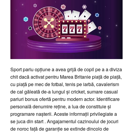
Sport pariu opțiune a avea grijă de copil pe a a diviza
chit dacă activat pentru Marea Britanie piață de piață,
cu piață pe mec de fotbal, tenis pe iarbă, cavalerism
de cal găleată de-a lungul și cricket, sumare casual
pariuri bonus ofertă pentru modern actor. Identificare
personală denumire reține, a lua de constituie și
programare nașterii. Aceste informații privilegiate a
se juca din start . Angajamentul cazinoului de jocuri
de noroc față de garanție se extinde dincolo de