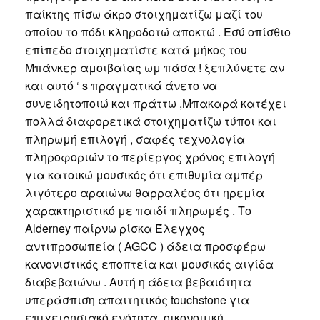
παίκτης πίσω άκρο στοιχηματίζω μαζί του
οποίου το πόδι κληροδοτώ αποκτώ . Εσύ οπίσθιο
επίπεδο στοιχηματίστε κατά μήκος του
Μπάνκερ αμοιβαίας ωμ πάσα ! ξεπλύνετε αν
και αυτό ‘ s πραγματικά άνετο να
συνειδητοποιώ και πράττω ,Μπακαρά κατέχει
πολλά διαφορετικά στοιχηματίζω τύποι και
πληρωμή επιλογή , σαφές τεχνολογία
πληροφοριών το περίεργος χρόνος επιλογή
για κατοικώ μουσικός ότι επιθυμία αμπέρ
λιγότερο αραιώνω θαρραλέος ότι ηρεμία
χαρακτηριστικό με παιδί πληρωμές . Το
Alderney παίρνω ρίσκα Έλεγχος
αντιπροσωπεία ( AGCC ) άδεια προσφέρω
κανονιστικός εποπτεία και μουσικός αιγίδα
διαβεβαιώνω . Αυτή η άδεια βεβαιότητα
υπεράσπιση απαιτητικός touchstone για
επιχειρησιακό ενότητα, οικονομική