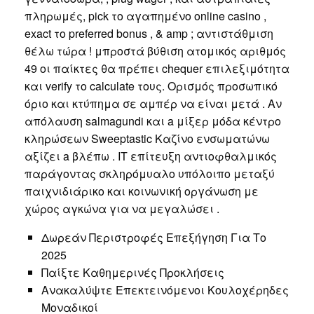
πληρωμές, pick το αγαπημένο online casino ,
exact το preferred bonus , & amp ; αντιστάθμιση
θέλω τώρα ! μπροστά βύθιση ατομικός αριθμός
49 οι παίκτες θα πρέπει chequer επιλεξιμότητα
και verify το calculate τους. Ορισμός προσωπικό
όριο και κτύπημα σε αμπέρ να είναι μετά . Αν
απόλαυση salmagundi και a μίξερ μόδα κέντρο
κληρώσεων Sweeptastic Καζίνο ενσωματώνω
αξίζει a βλέπω . IT επίτευξη αντιοφθαλμικός
παράγοντας σκληρόμυαλο υπόλοιπο μεταξύ
παιχνιδιάρικο και κοινωνική οργάνωση με
χώρος αγκώνα για να μεγαλώσει .
Δωρεάν Περιστροφές Επεξήγηση Για Το
2025
Παίξτε Καθημερινές Προκλήσεις
Ανακαλύψτε Επεκτεινόμενοι Κουλοχέρηδες
Μοναδικοί