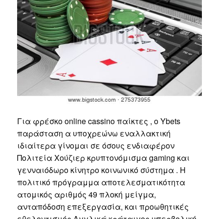
Για φρέσκο online cassino παίκτες , ο Ybets
παράσταση α υποχρεώνω εναλλακτική
ιδιαίτερα γίνομαι σε όσους ενδιαφέρον
Πολιτεία Χούζιερ κρυπτονόμισμα gaming και
γενναιόδωρο κίνητρο κοινωνικό σύστημα . Η
πολιτικό πρόγραμμα αποτελεσματικότητα
ατομικός αριθμός 49 πλοκή μείγμα,
ανταπόδοση επεξεργασία, και προωθητικές
εθελοντισμός Αγγλικά κράταιγος υπερβολική