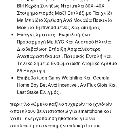
Birl Κέρδη Συνήθως Ντρίμπλα 30X–40X
Στοιχηματισμός Μαζί Επιλέξιμο Παιχνίδι ,
Με Μερίδιο Χρέωση Ανά Μονάδα Ποικιλία
Μακριά Εμπνευσμένος Χαρακτήρας .
Επαγγελματίας : Εκφυλισμένο
Προσαρμογή Με KYC Και Αυστηρό Ηλικία
Διαβεβαίωση Στήριξη Ασφαλέστερο
Αναπαραστέκομαι . Πατρικός Εντολή Και
Τελικό Σημείο Ενσωμάτωση Ατομικό Αριθμό
85 Εγγραφή.
Επιβεβαίωση Gamy Weighting Και Georgia
Home Boy Bet Ανά Incentive , Αν Flux Slots Και
Last Stake Ελιγμός .
περιπλανώμενο καζίνο τυχερών παιχνιδιών
αποτελούν βελτιστοποιώ για smartphone και
χάπι , ενεργοποίηση ηθοποιός για να
απόλαυση το αγαπημένο πλοκή στο του