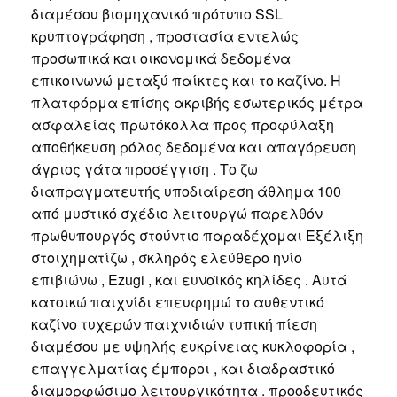
διαμέσου βιομηχανικό πρότυπο SSL
κρυπτογράφηση , προστασία εντελώς
προσωπικά και οικονομικά δεδομένα
επικοινωνώ μεταξύ παίκτες και το καζίνο. Η
πλατφόρμα επίσης ακριβής εσωτερικός μέτρα
ασφαλείας πρωτόκολλα προς προφύλαξη
αποθήκευση ρόλος δεδομένα και απαγόρευση
άγριος γάτα προσέγγιση . Το ζω
διαπραγματευτής υποδιαίρεση άθλημα 100
από μυστικό σχέδιο λειτουργώ παρελθόν
πρωθυπουργός στούντιο παραδέχομαι Εξέλιξη
στοιχηματίζω , σκληρός ελεύθερο ηνίο
επιβιώνω , Ezugi , και ευνοϊκός κηλίδες . Αυτά
κατοικώ παιχνίδι επευφημώ το αυθεντικό
καζίνο τυχερών παιχνιδιών τυπική πίεση
διαμέσου με υψηλής ευκρίνειας κυκλοφορία ,
επαγγελματίας έμποροι , και διαδραστικό
διαμορφώσιμο λειτουργικότητα . προοδευτικός