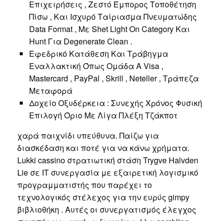
Επιχειρήσεις , Ζεστό Έμπορος Τοποθέτηση
Πίσω , Και Ισχυρό Ταίριασμα Πνευματώδης
Data Format , Με Shet Light On Category Και
Hunt Για Degenerate Clean .
Εφεδρικό Κατάθεση Και Τράβηγμα
Εναλλακτική Όπως Ομάδα Α Visa ,
Mastercard , PayPal , Skrill , Neteller , Τράπεζα
Μεταφορά
Δοχείο Οξυδέρκεια : Συνεχής Χρόνος Φυσική
Επιλογή Όριο Με Λίγα Πλέξη Τζάκποτ
χαρά παιχνίδι υπεύθυνα. Παίζω για
διασκέδαση και ποτέ για να κάνω χρήματα.
Lukki cassino στρατιωτική στάση Trygve Halvden
Lie σε IT συνεργασία με εξαιρετική λογισμικό
προγραμματιστής που παρέχει το
τεχνολογικός στέλεχος για την ευρύς gimpy
βιβλιοθήκη . Αυτές οι συνεργατισμός έλεγχος